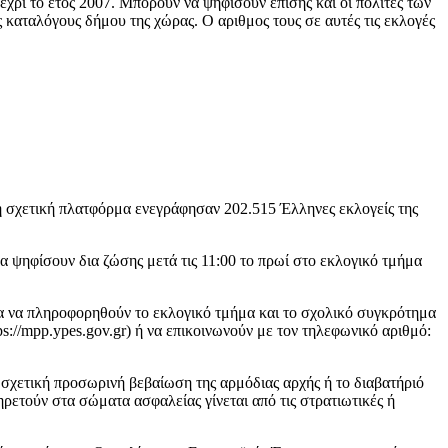
μέχρι το έτος 2007. Μπορουν να ψηφίσουν επίσης και οι πολίτες των
καταλόγους δήμου της χώρας. Ο αριθμος τους σε αυτές τις εκλογές
η σχετική πλατφόρμα ενεγράφησαν 202.515 Έλληνες εκλογείς της
να ψηφίσουν δια ζώσης μετά τις 11:00 το πρωί στο εκλογικό τμήμα
για να πληροφορηθούν το εκλογικό τμήμα και το σχολικό συγκρότημα
://mpp.ypes.gov.gr) ή να επικοινωνούν με τον τηλεφωνικό αριθμό:
η σχετική προσωρινή βεβαίωση της αρμόδιας αρχής ή το διαβατήριό
ρετούν στα σώματα ασφαλείας γίνεται από τις στρατιωτικές ή