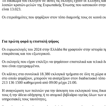
Το δικαίωμα του εκλέγειν σε αυτές τις εκλογές έχουν οι Έλληνες κα
λοιπών κρατών-μελών της Ευρωπαϊκής Ένωσης που κατοικούν στην Ε
είναι 13.023.
Οι ετεροδημότες που ψηφίζουν στον τόπο διαμονής τους σε κοινά εκ
Για πρώτη φορά η επιστολή ψήφος
Οι ευρωεκλογές του 2024 στην Ελλάδα θα γραφτούν στην ιστορία π
επικράτειας και του εξωτερικού.
Οι εκλογείς που είχαν επιλέξει να ψηφίσουν επιστολικά και τελικά
που είναι εγγεγραμμένοι.
Οι κάλπες στα συνολικά 18.380 εκλογικά τμήματα σε όλη τη χώρα αν
στο οποίο ψηφίζουν, μπορούν να ανατρέξουν στον διαδικτυακό τόπο 
213 136 1500 καθημερινά από 09:00 μέχρι 21:00.
Η αναγνώριση των πολιτών για την άσκηση του εκλογικού τους δικαι
τους ή την άδεια οδήγησης ή το ατομικό βιβλιάριο υγείας όλων των
υπηρεσιακές τους ταυτότητες.