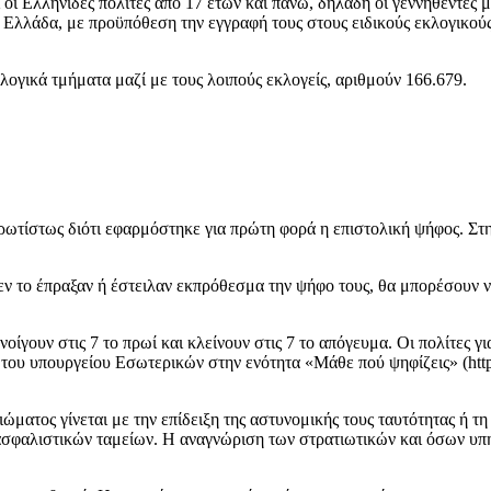
ι οι Ελληνίδες πολίτες από 17 ετών και πάνω, δηλαδή οι γεννηθέντες 
λλάδα, με προϋπόθεση την εγγραφή τους στους ειδικούς εκλογικούς 
λογικά τμήματα μαζί με τους λοιπούς εκλογείς, αριθμούν 166.679.
ρωτίστως διότι εφαρμόστηκε για πρώτη φορά η επιστολική ψήφος. Στ
 δεν το έπραξαν ή έστειλαν εκπρόθεσμα την ψήφο τους, θα μπορέσουν 
οίγουν στις 7 το πρωί και κλείνουν στις 7 το απόγευμα. Οι πολίτες 
του υπουργείου Εσωτερικών στην ενότητα «Μάθε πού ψηφίζεις» (https
ώματος γίνεται με την επίδειξη της αστυνομικής τους ταυτότητας ή τ
 ασφαλιστικών ταμείων. Η αναγνώριση των στρατιωτικών και όσων υπη