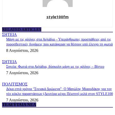
style100fm
RELATED ARTICLES
ΣΗΤΕΙΑ
Μάχη με τις φλόγες στα Αχλάδια – Υπεράνθρωπες προσπάθειες από τις
πυροσβεστικές δυνάμεις που κατάφεραν να θέσουν υπό έλεγχο τη φωτιά
8 Αυγούστου, 2026
ΣΗΤΕΙΑ
Σητεία: Φωτιά στα Αχλάδια, δύσκολη μάχη με τις φλόγες – Βίντεο
7 Αυγούστου, 2026
ΠΟΛΙΤΙΣΜΟΣ
Δέκα επτά χρόνια “Στειακά Δρώμενα”: Ο Μανώλης Μιαουδάκης για τον
νέο κύκλο παραστάσεων (Δευτέρα μέχρι Πέμπτη) μιλά στον STYLE100
7 Αυγούστου, 2026
ΤΕΛΕΥΤΑΊΑ ΝΈΑ