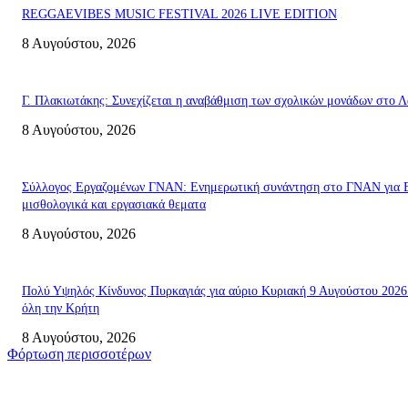
REGGAEVIBES MUSIC FESTIVAL 2026 LIVE EDITION
8 Αυγούστου, 2026
Γ. Πλακιωτάκης: Συνεχίζεται η αναβάθμιση των σχολικών μονάδων στο Λ
8 Αυγούστου, 2026
Σύλλογος Εργαζομένων ΓΝΑΝ: Ενημερωτική συνάντηση στο ΓΝΑΝ για 
μισθολογικά και εργασιακά θεματα
8 Αυγούστου, 2026
Πολύ Υψηλός Κίνδυνος Πυρκαγιάς για αύριο Κυριακή 9 Αυγούστου 2026
όλη την Κρήτη
8 Αυγούστου, 2026
Φόρτωση περισσοτέρων