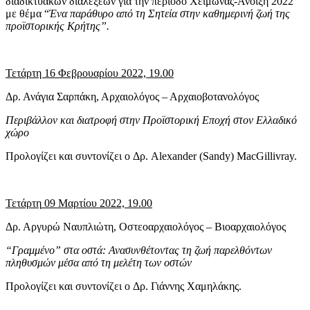
διαδικτυακών διαλέξεων για την περίοδο Χειμώνας-Άνοιξη 2022
με θέμα “
Ένα παράθυρο από τη Σητεία στην καθημερινή ζωή της
προϊστορικής Κρήτης”.
Τετάρτη 16 Φεβρουαρίου 2022, 19.00
Δρ. Ανάγια Σαρπάκη, Αρχαιολόγος – Αρχαιοβοτανολόγος
Περιβάλλον και διατροφή στην Προϊστορική Εποχή στον Ελλαδικό
χώρο
Προλογίζει και συντονίζει o Δρ. Alexander (Sandy) MacGillivray.
Τετάρτη
09
Μαρτίου
2022, 19.00
Δρ. Αργυρώ Ναυπλιώτη, Οστεοαρχαιολόγος – Βιοαρχαιολόγος
“Γραμμένο” στα οστά: Ανασυνθέτοντας τη ζωή παρελθόντων
πληθυσμών μέσα από τη μελέτη των οστών
Προλογίζει και συντονίζει o Δρ. Γιάννης Χαμηλάκης.