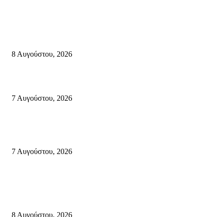
Σητεία
Μάχη με τις φλόγες στα Αχλάδια – Υπεράνθρωπες προσπάθειες από τις
πυροσβεστικές δυνάμεις που κατάφεραν να θέσουν υπό έλεγχο τη φωτιά
8 Αυγούστου, 2026
Σητεία: Φωτιά στα Αχλάδια, δύσκολη μάχη με τις φλόγες – Βίντεο
7 Αυγούστου, 2026
Δέκα επτά χρόνια “Στειακά Δρώμενα”: Ο Μανώλης Μιαουδάκης για τον ν
κύκλο παραστάσεων (Δευτέρα μέχρι Πέμπτη) μιλά στον STYLE100
7 Αυγούστου, 2026
Κρήτη
Πολύ Υψηλός Κίνδυνος Πυρκαγιάς για αύριο Κυριακή 9 Αυγούστου 2026
όλη την Κρήτη
8 Αυγούστου, 2026