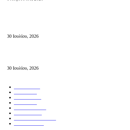
Τη βαθιά οδύνη του Ελληνικού Κοινοβουλίου για την απώλεια δύο
πυροσβεστών που έχασαν τη ζωή τους εν ώρα καθήκοντος, επιχειρώντας 
καταστροφική πυρκαγιά στην...
30 Ιουλίου, 2026
Δήλωση Κατερίνας Σπυριδάκη – Βουλευτή Λασιθίου του ΠΑΣΟΚ για τις
Πυρκαγιές στην Κρήτη
30 Ιουλίου, 2026
Δημοφιλής Κατηγορίες
ΣΗΤΕΙΑ
3272
ΛΑΣΙΘΙ
638
ΕΙΔΗΣΕΙΣ
438
ΚΡΗΤΗ
402
ΙΕΡΑΠΕΤΡΑ
318
ΑΠΟΨΕΙΣ
276
ΣΥΝΕΝΤΕΥΞΕΙΣ
250
ΠΟΛΙΤΙΚΑ
122