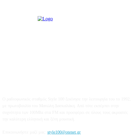
STYLE 100FM
Ο ραδιοφωνικός σταθμός Style 100 ξεκίνησε την λειτουργία του το 1992,
με πρωτοβουλία του Μανώλη Δασκαλάκη. Από τότε εκπέμπει στην
συχνότητα των 100Mhz στα FM και προσφέρει σε όλους τους ακροατές
την καλύτερη ελληνική και ξένη μουσική.
Επικοινωνήστε μαζί μας:
style100@otenet.gr