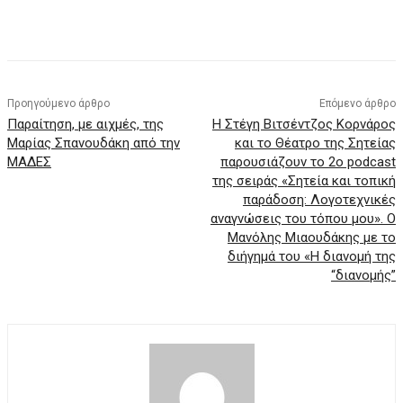
Προηγούμενο άρθρο
Επόμενο άρθρο
Παραίτηση, με αιχμές, της
Η Στέγη Βιτσέντζος Κορνάρος
Μαρίας Σπανουδάκη από την
και το Θέατρο της Σητείας
ΜΑΔΕΣ
παρουσιάζουν το 2ο podcast
της σειράς «Σητεία και τοπική
παράδοση: Λογοτεχνικές
αναγνώσεις του τόπου μου». Ο
Μανόλης Μιαουδάκης με το
διήγημά του «Η διανομή της
“διανομής”