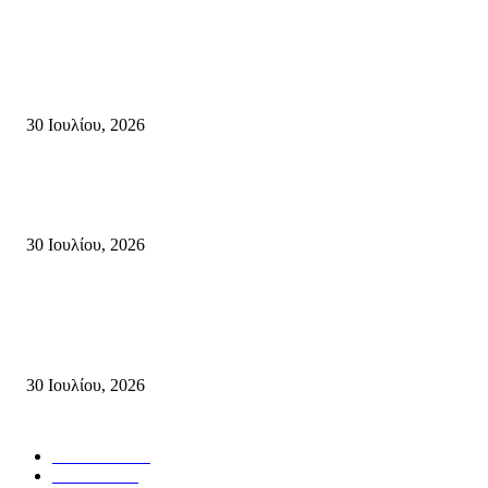
Τη βαθιά οδύνη του Ελληνικού Κοινοβουλίου για την απώλεια δύο
πυροσβεστών που έχασαν τη ζωή τους εν ώρα καθήκοντος, επιχειρώντας 
καταστροφική πυρκαγιά στην...
30 Ιουλίου, 2026
Δήλωση Κατερίνας Σπυριδάκη – Βουλευτή Λασιθίου του ΠΑΣΟΚ για τις
Πυρκαγιές στην Κρήτη
30 Ιουλίου, 2026
Δήλωση του Σίμου Συμεωνίδη, μέλους της ΕΠ Κρήτης του ΚΚΕ, γραμμ
της ΤΕ Λασιθίου του ΚΚΕ και δημοτικού συμβούλου Σητείας με τη Λαϊ
Συσπείρωση...
30 Ιουλίου, 2026
Δημοφιλής Κατηγορίες
ΣΗΤΕΙΑ
3267
ΛΑΣΙΘΙ
635