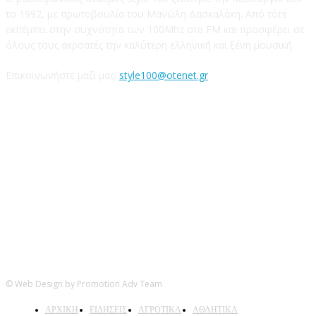
το 1992, με πρωτοβουλία του Μανώλη Δασκαλάκη. Από τότε
εκπέμπει στην συχνότητα των 100Mhz στα FM και προσφέρει σε
όλους τους ακροατές την καλύτερη ελληνική και ξένη μουσική.
Επικοινωνήστε μαζί μας:
style100@otenet.gr
Ακολουθήστε μας
© Web Design by Promotion Adv Team
ΑΡΧΙΚΗ
ΕΙΔΗΣΕΙΣ
ΑΓΡΟΤΙΚΑ
ΑΘΛΗΤΙΚΑ