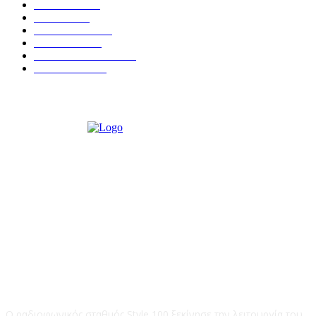
ΕΙΔΗΣΕΙΣ
438
ΚΡΗΤΗ
401
ΙΕΡΑΠΕΤΡΑ
318
ΑΠΟΨΕΙΣ
276
ΣΥΝΕΝΤΕΥΞΕΙΣ
249
ΠΟΛΙΤΙΚΑ
122
STYLE 100FM
Ο ραδιοφωνικός σταθμός Style 100 ξεκίνησε την λειτουργία του