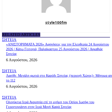
style100fm
RELATED ARTICLES
ΣΗΤΕΙΑ
«ΑΝΙΣΤΟΡΗΜΑΤΑ 2026» Αφηγήσεις για την Ελευθερία 24 Αυγούστου
2026 | Κάτω Γειτονιά, Παλαίκαστρο 25 Αυγούστου 2026 | Αγκαθιάς
Σητείας
6 Αυγούστου, 2026
ΣΗΤΕΙΑ
Λασίθι: Μεγάλη φωτιά στο Καρύδι Σητείας (περιοχή Χώνος)- Μήνυμα απ
το 112
6 Αυγούστου, 2026
ΣΗΤΕΙΑ
Ολονύκτια Ιερά Αγρυπνία επί τη μνήμη του Οσίου Ιωσήφ του
Γεροντογιάννη στην Ιερά Μονή Καψά Σητείας