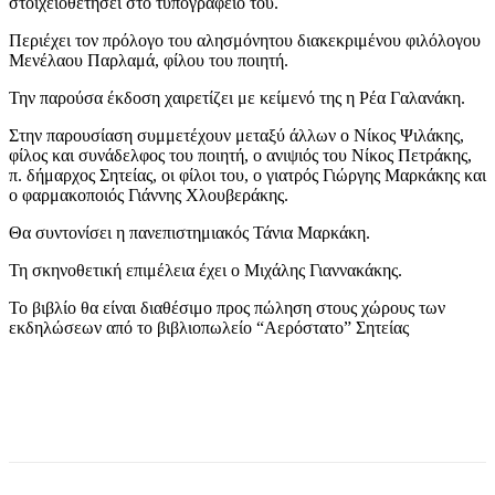
στοιχειοθετήσει στο τυπογραφείο του.
Περιέχει τον πρόλογο του αλησμόνητου διακεκριμένου φιλόλογου
Μενέλαου Παρλαμά, φίλου του ποιητή.
Την παρούσα έκδοση χαιρετίζει με κείμενό της η Ρέα Γαλανάκη.
Στην παρουσίαση συμμετέχουν μεταξύ άλλων ο Νίκος Ψιλάκης,
φίλος και συνάδελφος του ποιητή, ο ανιψιός του Νίκος Πετράκης,
π. δήμαρχος Σητείας, οι φίλοι του, ο γιατρός Γιώργης Μαρκάκης και
ο φαρμακοποιός Γιάννης Χλουβεράκης.
Θα συντονίσει η πανεπιστημιακός Τάνια Μαρκάκη.
Τη σκηνοθετική επιμέλεια έχει ο Μιχάλης Γιαννακάκης.
Το βιβλίο θα είναι διαθέσιμο προς πώληση στους χώρους των
εκδηλώσεων από το βιβλιοπωλείο “Αερόστατο” Σητείας