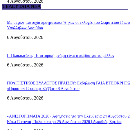
4 Αυγούστου, 2026
ΤΕΛΕΥΤΑΊΑ ΝΈΑ
Με μεγάλη επιτυχία πραγματοποιήθηκαν οι εκλογές του Σωματείου Ιδιωτ
Υπαλλήλων Λασιθίου
6 Αυγούστου, 2026
Γ. Πλακιωτάκης: Η ιστορική μνήμη είναι η πυξίδα για το μέλλον
6 Αυγούστου, 2026
ΠΟΛΙΤΙΣΤΙΚΟΣ ΣΥΛΛΟΓΟΣ ΠΡΑΙΣΟΥ: Εκδήλωση ΓΑΙΑ ΕΤΕΟΚΡΗΤ
«Πραισίων Γεύσεις» Σάββατο 8 Αυγούστου
6 Αυγούστου, 2026
«ΑΝΙΣΤΟΡΗΜΑΤΑ 2026» Αφηγήσεις για την Ελευθερία 24 Αυγούστου 2
Κάτω Γειτονιά, Παλαίκαστρο 25 Αυγούστου 2026 | Αγκαθιάς Σητείας