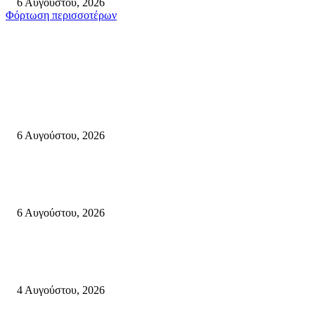
6 Αυγούστου, 2026
Φόρτωση περισσοτέρων
Σητεία
«ΑΝΙΣΤΟΡΗΜΑΤΑ 2026» Αφηγήσεις για την Ελευθερία 24 Αυγούστου 2
Κάτω Γειτονιά, Παλαίκαστρο 25 Αυγούστου 2026 | Αγκαθιάς Σητείας
6 Αυγούστου, 2026
Λασίθι: Μεγάλη φωτιά στο Καρύδι Σητείας (περιοχή Χώνος)- Μήνυμα απ
112
6 Αυγούστου, 2026
Ολονύκτια Ιερά Αγρυπνία επί τη μνήμη του Οσίου Ιωσήφ του Γεροντογιά
στην Ιερά Μονή Καψά Σητείας
4 Αυγούστου, 2026
Κρήτη