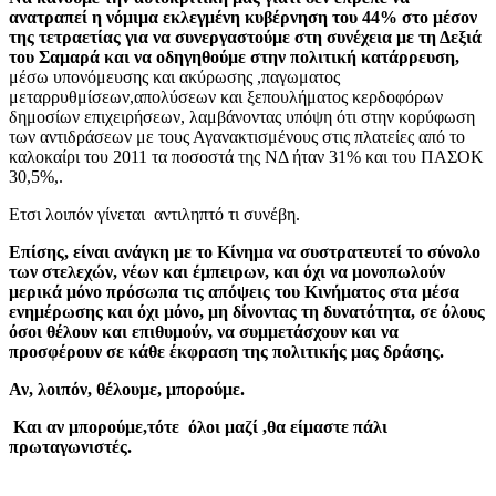
ανατραπεί η νόμιμα εκλεγμένη κυβέρνηση του 44% στο μέσον
της τετραετίας για να συνεργαστούμε στη συνέχεια με τη Δεξιά
του Σαμαρά και να οδηγηθούμε στην πολιτική κατάρρευση,
μέσω υπονόμευσης και ακύρωσης ,παγωματος
μεταρρυθμίσεων,απολύσεων και ξεπουλήματος κερδοφόρων
δημοσίων επιχειρήσεων, λαμβάνοντας υπόψη ότι στην κορύφωση
των αντιδράσεων με τους Αγανακτισμένους στις πλατείες από το
καλοκαίρι του 2011 τα ποσοστά της ΝΔ ήταν 31% και του ΠΑΣΟΚ
30,5%,.
Ετσι λοιπόν γίνεται αντιληπτό τι συνέβη.
Επίσης, είναι ανάγκη με το Κίνημα να συστρατευτεί το σύνολο
των στελεχών, νέων και έμπειρων, και όχι να μονοπωλούν
μερικά μόνο πρόσωπα τις απόψεις του Κινήματος στα μέσα
ενημέρωσης και όχι μόνο, μη δίνοντας τη δυνατότητα, σε όλους
όσοι θέλουν και επιθυμούν, να συμμετάσχουν και να
προσφέρουν σε κάθε έκφραση της πολιτικής μας δράσης.
Αν, λοιπόν, θέλουμε, μπορούμε.
Και αν μπορούμε,τότε όλοι μαζί ,θα είμαστε πάλι
πρωταγωνιστές.