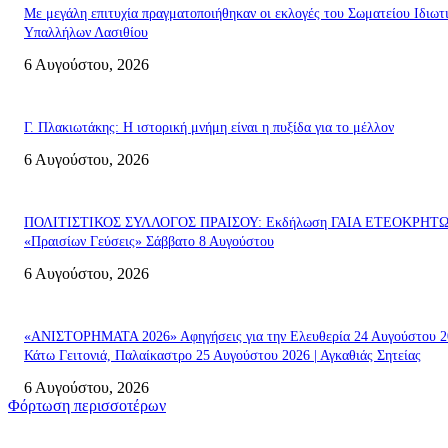
Με μεγάλη επιτυχία πραγματοποιήθηκαν οι εκλογές του Σωματείου Ιδιωτ
Υπαλλήλων Λασιθίου
6 Αυγούστου, 2026
Γ. Πλακιωτάκης: Η ιστορική μνήμη είναι η πυξίδα για το μέλλον
6 Αυγούστου, 2026
ΠΟΛΙΤΙΣΤΙΚΟΣ ΣΥΛΛΟΓΟΣ ΠΡΑΙΣΟΥ: Εκδήλωση ΓΑΙΑ ΕΤΕΟΚΡΗΤ
«Πραισίων Γεύσεις» Σάββατο 8 Αυγούστου
6 Αυγούστου, 2026
«ΑΝΙΣΤΟΡΗΜΑΤΑ 2026» Αφηγήσεις για την Ελευθερία 24 Αυγούστου 2
Κάτω Γειτονιά, Παλαίκαστρο 25 Αυγούστου 2026 | Αγκαθιάς Σητείας
6 Αυγούστου, 2026
Φόρτωση περισσοτέρων