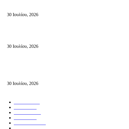
καταστροφική πυρκαγιά στην...
30 Ιουλίου, 2026
Δήλωση Κατερίνας Σπυριδάκη – Βουλευτή Λασιθίου του ΠΑΣΟΚ για τις
Πυρκαγιές στην Κρήτη
30 Ιουλίου, 2026
Δήλωση του Σίμου Συμεωνίδη, μέλους της ΕΠ Κρήτης του ΚΚΕ, γραμμ
της ΤΕ Λασιθίου του ΚΚΕ και δημοτικού συμβούλου Σητείας με τη Λαϊ
Συσπείρωση...
30 Ιουλίου, 2026
Δημοφιλής Κατηγορίες
ΣΗΤΕΙΑ
3267
ΛΑΣΙΘΙ
635
ΕΙΔΗΣΕΙΣ
438
ΚΡΗΤΗ
401
ΙΕΡΑΠΕΤΡΑ
318
ΑΠΟΨΕΙΣ
276