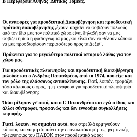
Β Περιφέρεια Αθήνας ,Δυτικός Τομέας.
Οι αναφορές για προοδευτική Διακυβέρνηση και προοδευτική
πρόταση διακυβέρνησης
,έχουν αρχίσει να φοβίζουν πολλούς
από τον ίδιο μας τον πολιτικό χώρο,είναι δηλαδή σαν να μας
φοβίζει η ιδια η φυσιογνωμια μας ,και είναι σαν να θέλουν κάποιοι
να μας προσδιορίσουν περισσότερο προς τα Δεξιά΄.
Πρόκειται για το μεγαλύτερο πολιτικό ιστορικό λάθος για τον
χώρο μας.
Για προοδευτικές πλειοψηφίες και προοδευτική διακυβέρνηση
μιλούσε και ο Ανδρέας Παπανδρέου, από το 1974, που είχε και
τον ρόλο της ελάσσονος αντιπολίτευσης.
Γιατί, λοιπόν, τρομάζει
τόσο κάποιους ο όρος, η ,η αναφορά για προοδευτική πλειοψηφία
και διακυβέρνηση;
Όσοι μίλησαν γι’ αυτό, και ο Γ. Παπανδρέου και εγώ ο ίδιος και
άλλοι σύντροφοι, προφανώς και δεν εννοούμε συγκολλήσεις
κορυφής.
Γιατί, λοιπόν, να σημαίνει αυτό,
που στρεβλά ερμηνεύουν
κάποιοι, και να μη σημαίνει την επανακατάκτηση της ηγεμονικής
πλειοψηφίας του ΠΑΣΟΚ στον προοδευτικό χώρο;