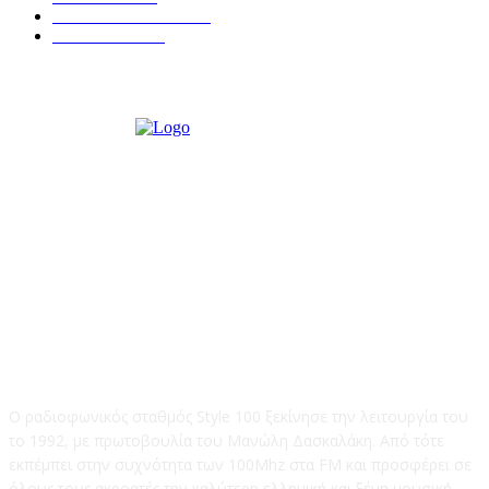
ΣΥΝΕΝΤΕΥΞΕΙΣ
249
ΠΟΛΙΤΙΚΑ
122
STYLE 100FM
Ο ραδιοφωνικός σταθμός Style 100 ξεκίνησε την λειτουργία του
το 1992, με πρωτοβουλία του Μανώλη Δασκαλάκη. Από τότε
εκπέμπει στην συχνότητα των 100Mhz στα FM και προσφέρει σε
όλους τους ακροατές την καλύτερη ελληνική και ξένη μουσική.