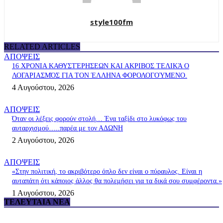
style100fm
RELATED ARTICLES
ΑΠΟΨΕΙΣ
16 ΧΡΟΝΙΑ ΚΑΘΥΣΤΈΡΗΣΕΩΝ ΚΑΙ ΑΚΡΙΒΟΣ ΤΕΛΙΚΆ Ο
ΛΟΓΑΡΙΑΣΜΌΣ ΓΙΑ ΤΟΝ ΈΛΛΗΝΑ ΦΟΡΟΛΟΓΟΎΜΕΝΟ.
4 Αυγούστου, 2026
ΑΠΟΨΕΙΣ
Όταν οι λέξεις φορούν στολή… Ένα ταξίδι στο λυκόφως του
αυταρχισμού…..παρέα με τον ΑΔΩΝΗ
2 Αυγούστου, 2026
ΑΠΟΨΕΙΣ
«Στην πολιτική, το ακριβότερο όπλο δεν είναι ο πύραυλος. Είναι η
αυταπάτη ότι κάποιος άλλος θα πολεμήσει για τα δικά σου συμφέροντα.»
1 Αυγούστου, 2026
ΤΕΛΕΥΤΑΊΑ ΝΈΑ