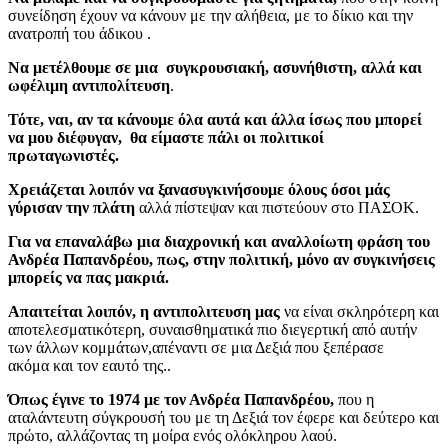
συνείδηση έχουν να κάνουν με την αλήθεια, με το δίκιο και την
ανατροπή του άδικου .
Να μετέλθουμε σε μια συγκρουσιακή, ασυνήθιστη, αλλά και
ωφέλιμη αντιπολίτευση
.
Τότε, ναι, αν τα κάνουμε όλα αυτά και άλλα ίσως που μπορεί
να μου διέφυγαν, θα είμαστε πάλι οι πολιτικοί
πρωταγωνιστές.
Χρειάζεται λοιπόν να ξανασυγκινήσουμε όλους όσοι μάς
γύρισαν την πλάτη
αλλά πίστεψαν και πιστεύουν στο ΠΑΣΟΚ.
Για να επαναλάβω μια διαχρονική και αναλλοίωτη φράση του
Ανδρέα Παπανδρέου, πως, στην πολιτική, μόνο αν συγκινήσεις
μπορείς να πας μακριά.
Απαιτείται λοιπόν, η αντιπολιτευση μας
να είναι σκληρότερη και
αποτελεσματικότερη, συναισθηματικά πιο διεγερτική από αυτήν
των άλλων κομμάτων,απέναντι σε μια Δεξιά που ξεπέρασε
ακόμα και τον εαυτό της..
Όπως έγινε το 1974 με τον Ανδρέα Παπανδρέου,
που η
αταλάντευτη σύγκρουσή του με τη Δεξιά τον έφερε και δεύτερο και
πρώτο, αλλάζοντας τη μοίρα ενός ολόκληρου λαού.