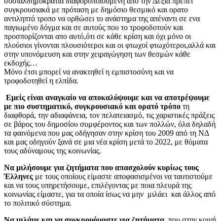
σοσιαλδημοκρατία διαφοροποιούμενη απο την Δεξιά πρέπει
συγκρουσιακά με πρόταση με δημόσιο θεσμικό και ορατο
αντιληπτό τροπο να ορθώσει το ανάστημα της απέναντι σε ενα
παγιωμένο δόγμα και σε αυτούς που το τροφοδοτούν και
προσπορίζονται απο αυτό,ότι σε κάθε κρίση και όχι μόνο οι
πλούσιοι γίνονται πλουσιότεροι και οι φτωχοί φτωχότεροι,αλλά και
στην υπονόμευση και στην χειραγώγηση των θεσμών κάθε
εκδοχής…
Μόνο έτσι μπορεί να ανακτηθεί η εμπιστοσύνη και να
τροφοδοτηθεί η ελπίδα.
Εμείς είναι αναγκαίο να αποκαλύψουμε και να αποτρέψουμε
με πιο συστηματικό, συγκρουσιακό και ορατό τρόπο
τη
διαφθορά, την αδιαφάνεια, τον πελατειασμό, τις χαριστικές πράξεις
σε βάρος του δημοσίου συμφέροντος και των πολλών, όλα δηλαδή
τα φαινόμενα που μας οδήγησαν στην κρίση του 2009 από τη ΝΔ
και μας οδηγούν ξανά σε μια νέα κρίση μετά το 2022, με θύματα
τους αδύναμους της κοινωνίας.
Να μιλήσουμε για ζητήματα που απασχολούν κυρίως τους
Έλληνες
με τους οποίους είμαστε αποφασισμένοι να ταυτιστούμε
και να τους υπηρετήσουμε, επιλέγοντας με ποια πλευρά της
κοινωνίας είμαστε, για τα οποία ίσως να μην μιλάει και άλλος από
το πολιτικό σύστημα.
Να μιλάμε και να συγκρουόμαστε για ζητήματα,
που στην κοινή