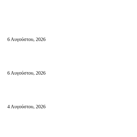
Σητεία
«ΑΝΙΣΤΟΡΗΜΑΤΑ 2026» Αφηγήσεις για την Ελευθερία 24 Αυγούστου 2
Κάτω Γειτονιά, Παλαίκαστρο 25 Αυγούστου 2026 | Αγκαθιάς Σητείας
6 Αυγούστου, 2026
Λασίθι: Μεγάλη φωτιά στο Καρύδι Σητείας (περιοχή Χώνος)- Μήνυμα απ
112
6 Αυγούστου, 2026
Ολονύκτια Ιερά Αγρυπνία επί τη μνήμη του Οσίου Ιωσήφ του Γεροντογιά
στην Ιερά Μονή Καψά Σητείας
4 Αυγούστου, 2026
Κρήτη
Τη βαθιά οδύνη του Ελληνικού Κοινοβουλίου για την απώλεια δύο
πυροσβεστών που έχασαν τη ζωή τους εν ώρα καθήκοντος, επιχειρώντας 