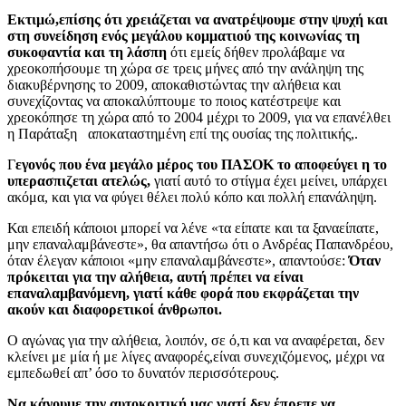
Εκτιμώ,επίσης ότι χρειάζεται να ανατρέψουμε στην ψυχή και
στη συνείδηση ενός μεγάλου κομματιού της κοινωνίας τη
συκοφαντία και τη λάσπη
ότι εμείς δήθεν προλάβαμε να
χρεοκοπήσουμε τη χώρα σε τρεις μήνες από την ανάληψη της
διακυβέρνησης το 2009, αποκαθιστώντας την αλήθεια και
συνεχίζοντας να αποκαλύπτουμε το ποιος κατέστρεψε και
χρεοκόπησε τη χώρα από το 2004 μέχρι το 2009, για να επανέλθει
η Παράταξη αποκαταστημένη επί της ουσίας της πολιτικής,.
Γ
εγονός που ένα μεγάλο μέρος του ΠΑΣΟΚ το αποφεύγει η το
υπερασπιζεται ατελώς,
γιατί αυτό το στίγμα έχει μείνει, υπάρχει
ακόμα, και για να φύγει θέλει πολύ κόπο και πολλή επανάληψη.
Και επειδή κάποιοι μπορεί να λένε «τα είπατε και τα ξαναείπατε,
μην επαναλαμβάνεστε», θα απαντήσω ότι ο Ανδρέας Παπανδρέου,
όταν έλεγαν κάποιοι «μην επαναλαμβάνεστε», απαντούσε:
Όταν
πρόκειται για την αλήθεια, αυτή πρέπει να είναι
επαναλαμβανόμενη, γιατί κάθε φορά που εκφράζεται την
ακούν και διαφορετικοί άνθρωποι.
Ο αγώνας για την αλήθεια, λοιπόν, σε ό,τι και να αναφέρεται, δεν
κλείνει με μία ή με λίγες αναφορές,είναι συνεχιζόμενος, μέχρι να
εμπεδωθεί απ’ όσο το δυνατόν περισσότερους.
Να κάνουμε την αυτοκριτική μας γιατί δεν έπρεπε να