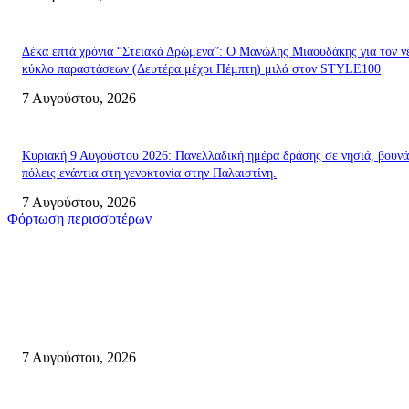
Δέκα επτά χρόνια “Στειακά Δρώμενα”: Ο Μανώλης Μιαουδάκης για τον ν
κύκλο παραστάσεων (Δευτέρα μέχρι Πέμπτη) μιλά στον STYLE100
7 Αυγούστου, 2026
Κυριακή 9 Αυγούστου 2026: Πανελλαδική ημέρα δράσης σε νησιά, βουνά
πόλεις ενάντια στη γενοκτονία στην Παλαιστίνη.
7 Αυγούστου, 2026
Φόρτωση περισσοτέρων
Σητεία
Σητεία: Φωτιά στα Αχλάδια, δύσκολη μάχη με τις φλόγες – Βίντεο
7 Αυγούστου, 2026