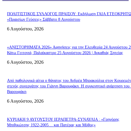
ΠΟΛΙΤΙΣΤΙΚΟΣ ΣΥΛΛΟΓΟΣ ΠΡΑΙΣΟΥ: Εκδήλωση ΓΑΙΑ ΕΤΕΟΚΡΗΤ
«Πραισίων Γεύσεις» Σάββατο 8 Αυγούστου
6 Αυγούστου, 2026
«ΑΝΙΣΤΟΡΗΜΑΤΑ 2026» Αφηγήσεις για την Ελευθερία 24 Αυγούστου 2
Κάτω Γειτονιά, Παλαίκαστρο 25 Αυγούστου 2026 | Αγκαθιάς Σητείας
6 Αυγούστου, 2026
Από παθολογικά αίτια ο θάνατος του Ανδρέα Μπρακούλια στον Kουρεμέν
στενός συνεργάτης του Γιάννη Βαρουφάκη. Η συγκινητική ανάρτηση του 
Βαρουφάκη
6 Αυγούστου, 2026
ΚΥΡΙΑΚΗ 9 ΑΥΓΟΥΣΤΟΥ ΙΕΡΑΠΕΤΡΑ-ΣΥΝΑΥΛΙΑ : «Γρηγόρης
Μπιθικώτσης 1922-2005… και Πατέρας και Μύθος»