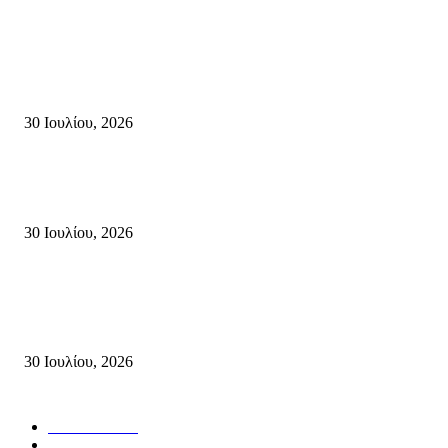
Τη βαθιά οδύνη του Ελληνικού Κοινοβουλίου για την απώλεια δύο
πυροσβεστών που έχασαν τη ζωή τους εν ώρα καθήκοντος, επιχειρώντας 
καταστροφική πυρκαγιά στην...
30 Ιουλίου, 2026
Δήλωση Κατερίνας Σπυριδάκη – Βουλευτή Λασιθίου του ΠΑΣΟΚ για τις
Πυρκαγιές στην Κρήτη
30 Ιουλίου, 2026
Δήλωση του Σίμου Συμεωνίδη, μέλους της ΕΠ Κρήτης του ΚΚΕ, γραμμ
της ΤΕ Λασιθίου του ΚΚΕ και δημοτικού συμβούλου Σητείας με τη Λαϊ
Συσπείρωση...
30 Ιουλίου, 2026
Δημοφιλής Κατηγορίες
ΣΗΤΕΙΑ
3267
ΛΑΣΙΘΙ
633