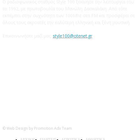
Ο ραδιοφωνικός σταθμός Style 100 ξεκίνησε την λειτουργία του
το 1992, με πρωτοβουλία του Μανώλη Δασκαλάκη. Από τότε
εκπέμπει στην συχνότητα των 100Mhz στα FM και προσφέρει σε
όλους τους ακροατές την καλύτερη ελληνική και ξένη μουσική.
Επικοινωνήστε μαζί μας:
style100@otenet.gr
Ακολουθήστε μας
© Web Design by Promotion Adv Team
ΑΡΧΙΚΗ
ΕΙΔΗΣΕΙΣ
ΑΓΡΟΤΙΚΑ
ΑΘΛΗΤΙΚΑ