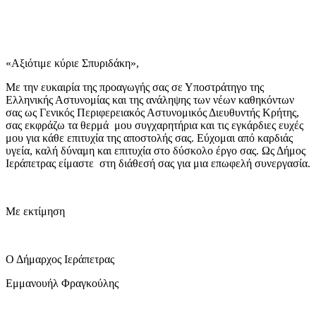
«Αξιότιμε κύριε Σπυριδάκη»,
Με την ευκαιρία της προαγωγής σας σε Υποστράτηγο της
Ελληνικής Αστυνομίας και της ανάληψης των νέων καθηκόντων
σας ως Γενικός Περιφερειακός Αστυνομικός Διευθυντής Κρήτης,
σας εκφράζω τα θερμά μου συγχαρητήρια και τις εγκάρδιες ευχές
μου για κάθε επιτυχία της αποστολής σας. Εύχομαι από καρδιάς
υγεία, καλή δύναμη και επιτυχία στο δύσκολο έργο σας. Ως Δήμος
Ιεράπετρας είμαστε στη διάθεσή σας για μια επωφελή συνεργασία.
Με εκτίμηση
Ο Δήμαρχος Ιεράπετρας
Εμμανουήλ Φραγκούλης