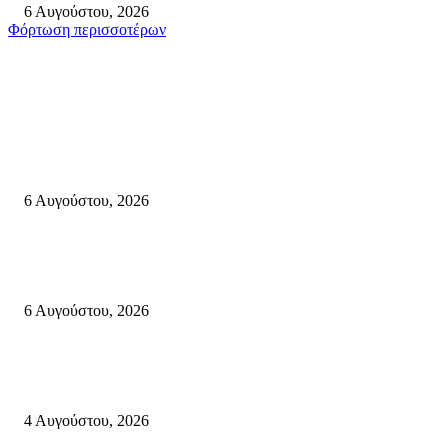
6 Αυγούστου, 2026
Φόρτωση περισσοτέρων
Σητεία
«ΑΝΙΣΤΟΡΗΜΑΤΑ 2026» Αφηγήσεις για την Ελευθερία 24 Αυγούστου 2
Κάτω Γειτονιά, Παλαίκαστρο 25 Αυγούστου 2026 | Αγκαθιάς Σητείας
6 Αυγούστου, 2026
Λασίθι: Μεγάλη φωτιά στο Καρύδι Σητείας (περιοχή Χώνος)- Μήνυμα απ
112
6 Αυγούστου, 2026
Ολονύκτια Ιερά Αγρυπνία επί τη μνήμη του Οσίου Ιωσήφ του Γεροντογιά
στην Ιερά Μονή Καψά Σητείας
4 Αυγούστου, 2026
Κρήτη