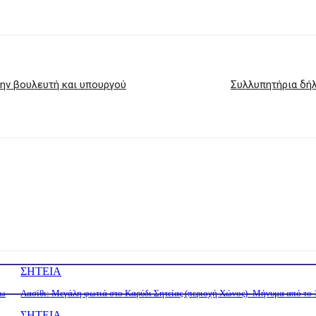
ώην βουλευτή και υπουργού
Συλλυπητήρια δήλ
ΣΗΤΕΙΑ
τω
Λασίθι: Μεγάλη φωτιά στο Καρύδι Σητείας (περιοχή Χώνος)- Μήνυμα από το
ΣΗΤΕΙΑ