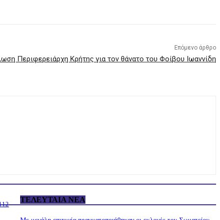
Επόμενο άρθρο
ωση Περιφερειάρχη Κρήτης για τον θάνατο του Φοίβου Ιωαννίδη
ΤΕΛΕΥΤΑΊΑ ΝΈΑ
 112