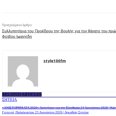
Προηγούμενο άρθρο
Συλλυπητήρια του Προέδρου της Βουλής για τον θάνατο του πρ
Φοίβου Ιωαννίδη
style100fm
RELATED ARTICLES
ΣΗΤΕΙΑ
«ΑΝΙΣΤΟΡΗΜΑΤΑ 2026» Αφηγήσεις για την Ελευθερία 24 Αυγούστου 2026 | Κά
Γειτονιά, Παλαίκαστρο 25 Αυγούστου 2026 | Αγκαθιάς Σητείας