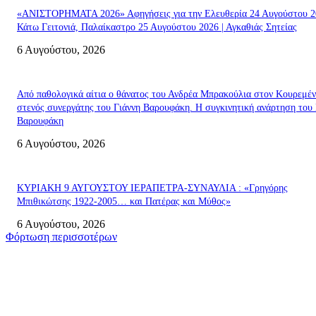
«ΑΝΙΣΤΟΡΗΜΑΤΑ 2026» Αφηγήσεις για την Ελευθερία 24 Αυγούστου 2
Κάτω Γειτονιά, Παλαίκαστρο 25 Αυγούστου 2026 | Αγκαθιάς Σητείας
6 Αυγούστου, 2026
Από παθολογικά αίτια ο θάνατος του Ανδρέα Μπρακούλια στον Kουρεμέν
στενός συνεργάτης του Γιάννη Βαρουφάκη. Η συγκινητική ανάρτηση του 
Βαρουφάκη
6 Αυγούστου, 2026
ΚΥΡΙΑΚΗ 9 ΑΥΓΟΥΣΤΟΥ ΙΕΡΑΠΕΤΡΑ-ΣΥΝΑΥΛΙΑ : «Γρηγόρης
Μπιθικώτσης 1922-2005… και Πατέρας και Μύθος»
6 Αυγούστου, 2026
Φόρτωση περισσοτέρων
Σητεία