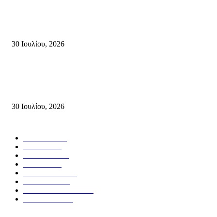
Δήλωση Κατερίνας Σπυριδάκη – Βουλευτή Λασιθίου του ΠΑΣΟΚ για τις
Πυρκαγιές στην Κρήτη
30 Ιουλίου, 2026
Δήλωση του Σίμου Συμεωνίδη, μέλους της ΕΠ Κρήτης του ΚΚΕ, γραμμ
της ΤΕ Λασιθίου του ΚΚΕ και δημοτικού συμβούλου Σητείας με τη Λαϊ
Συσπείρωση...
30 Ιουλίου, 2026
Δημοφιλής Κατηγορίες
ΣΗΤΕΙΑ
3267
ΛΑΣΙΘΙ
633
ΕΙΔΗΣΕΙΣ
438
ΚΡΗΤΗ
401
ΙΕΡΑΠΕΤΡΑ
318
ΑΠΟΨΕΙΣ
276
ΣΥΝΕΝΤΕΥΞΕΙΣ
249
ΠΟΛΙΤΙΚΑ
122