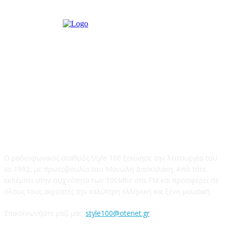
STYLE 100FM
Ο ραδιοφωνικός σταθμός Style 100 ξεκίνησε την λειτουργία του
το 1992, με πρωτοβουλία του Μανώλη Δασκαλάκη. Από τότε
εκπέμπει στην συχνότητα των 100Mhz στα FM και προσφέρει σε
όλους τους ακροατές την καλύτερη ελληνική και ξένη μουσική.
Επικοινωνήστε μαζί μας:
style100@otenet.gr