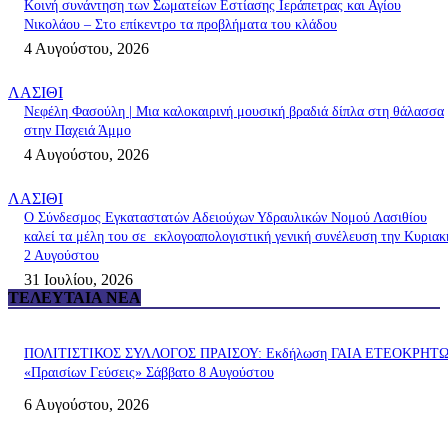
Κοινή συνάντηση των Σωματείων Εστίασης Ιεράπετρας και Αγίου
Νικολάου – Στο επίκεντρο τα προβλήματα του κλάδου
4 Αυγούστου, 2026
ΛΑΣΙΘΙ
Νεφέλη Φασούλη | Μια καλοκαιρινή μουσική βραδιά δίπλα στη θάλασσα
στην Παχειά Άμμο
4 Αυγούστου, 2026
ΛΑΣΙΘΙ
Ο Σύνδεσμος Εγκαταστατών Αδειούχων Υδραυλικών Νομού Λασιθίου
καλεί τα μέλη του σε εκλογοαπολογιστική γενική συνέλευση την Κυριακ
2 Αυγούστου
31 Ιουλίου, 2026
ΤΕΛΕΥΤΑΊΑ ΝΈΑ
ΠΟΛΙΤΙΣΤΙΚΟΣ ΣΥΛΛΟΓΟΣ ΠΡΑΙΣΟΥ: Εκδήλωση ΓΑΙΑ ΕΤΕΟΚΡΗΤ
«Πραισίων Γεύσεις» Σάββατο 8 Αυγούστου
6 Αυγούστου, 2026