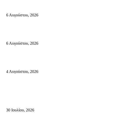
«ΑΝΙΣΤΟΡΗΜΑΤΑ 2026» Αφηγήσεις για την Ελευθερία 24 Αυγούστου 2
Κάτω Γειτονιά, Παλαίκαστρο 25 Αυγούστου 2026 | Αγκαθιάς Σητείας
6 Αυγούστου, 2026
Λασίθι: Μεγάλη φωτιά στο Καρύδι Σητείας (περιοχή Χώνος)- Μήνυμα απ
112
6 Αυγούστου, 2026
Ολονύκτια Ιερά Αγρυπνία επί τη μνήμη του Οσίου Ιωσήφ του Γεροντογιά
στην Ιερά Μονή Καψά Σητείας
4 Αυγούστου, 2026
Κρήτη
Τη βαθιά οδύνη του Ελληνικού Κοινοβουλίου για την απώλεια δύο
πυροσβεστών που έχασαν τη ζωή τους εν ώρα καθήκοντος, επιχειρώντας 
καταστροφική πυρκαγιά στην...
30 Ιουλίου, 2026