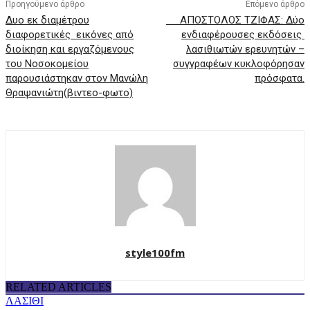
Προηγούμενο άρθρο
Επόμενο άρθρο
Δυο εκ διαμέτρου
ΑΠΟΣΤΟΛΟΣ ΤΖΙΦΑΣ: Δύο
διαφορετικές εικόνες από
ενδιαφέρουσες εκδόσεις
διοίκηση και εργαζόμενους
λασιθιωτών ερευνητών –
του Νοσοκομείου
συγγραφέων κυκλοφόρησαν
παρουσιάστηκαν στον Μανώλη
πρόσφατα.
Θραψανιώτη(βιντεο-φωτο)
style100fm
RELATED ARTICLES
ΛΑΣΙΘΙ