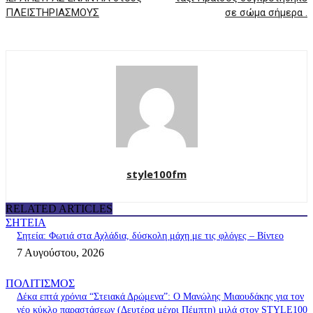
ΠΛΕΙΣΤΗΡΙΑΣΜΟΥΣ
σε σώμα σήμερα .
style100fm
RELATED ARTICLES
ΣΗΤΕΙΑ
Σητεία: Φωτιά στα Αχλάδια, δύσκολη μάχη με τις φλόγες – Βίντεο
7 Αυγούστου, 2026
ΠΟΛΙΤΙΣΜΟΣ
Δέκα επτά χρόνια “Στειακά Δρώμενα”: Ο Μανώλης Μιαουδάκης για τον
νέο κύκλο παραστάσεων (Δευτέρα μέχρι Πέμπτη) μιλά στον STYLE100