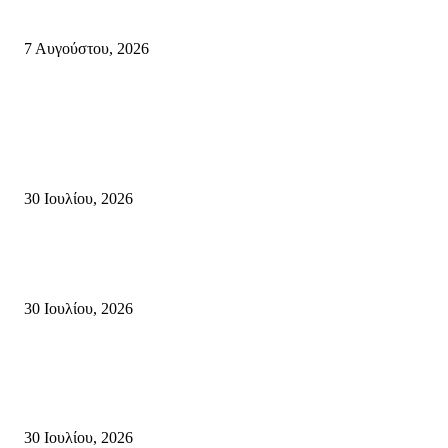
πόλεις ενάντια στη γενοκτονία στην Παλαιστίνη.
7 Αυγούστου, 2026
Κρήτη
Τη βαθιά οδύνη του Ελληνικού Κοινοβουλίου για την απώλεια δύο
πυροσβεστών που έχασαν τη ζωή τους εν ώρα καθήκοντος, επιχειρώντας 
καταστροφική πυρκαγιά στην...
30 Ιουλίου, 2026
Δήλωση Κατερίνας Σπυριδάκη – Βουλευτή Λασιθίου του ΠΑΣΟΚ για τις
Πυρκαγιές στην Κρήτη
30 Ιουλίου, 2026
Δήλωση του Σίμου Συμεωνίδη, μέλους της ΕΠ Κρήτης του ΚΚΕ, γραμμ
της ΤΕ Λασιθίου του ΚΚΕ και δημοτικού συμβούλου Σητείας με τη Λαϊ
Συσπείρωση...
30 Ιουλίου, 2026