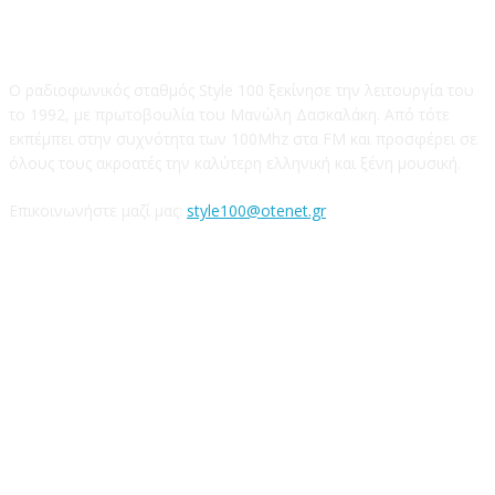
STYLE 100FM
Ο ραδιοφωνικός σταθμός Style 100 ξεκίνησε την λειτουργία του
το 1992, με πρωτοβουλία του Μανώλη Δασκαλάκη. Από τότε
εκπέμπει στην συχνότητα των 100Mhz στα FM και προσφέρει σε
όλους τους ακροατές την καλύτερη ελληνική και ξένη μουσική.
Επικοινωνήστε μαζί μας:
style100@otenet.gr
Ακολουθήστε μας