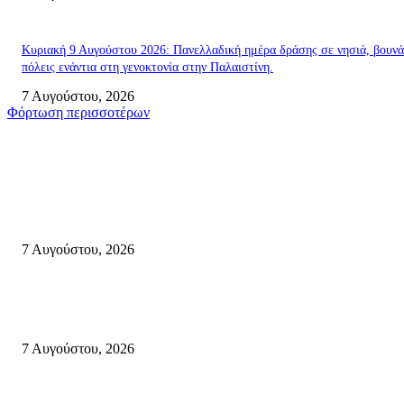
Κυριακή 9 Αυγούστου 2026: Πανελλαδική ημέρα δράσης σε νησιά, βουνά
πόλεις ενάντια στη γενοκτονία στην Παλαιστίνη.
7 Αυγούστου, 2026
Φόρτωση περισσοτέρων
Σητεία
Σητεία: Φωτιά στα Αχλάδια, δύσκολη μάχη με τις φλόγες – Βίντεο
7 Αυγούστου, 2026
Δέκα επτά χρόνια “Στειακά Δρώμενα”: Ο Μανώλης Μιαουδάκης για τον ν
κύκλο παραστάσεων (Δευτέρα μέχρι Πέμπτη) μιλά στον STYLE100
7 Αυγούστου, 2026
Κυριακή 9 Αυγούστου 2026: Πανελλαδική ημέρα δράσης σε νησιά, βουνά