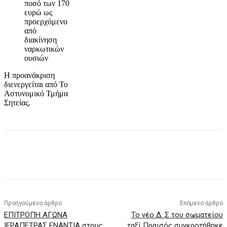
ποσό των 170
ευρώ ως
προερχόμενο
από
διακίνηση
ναρκωτικών
ουσιών
Η προανάκριση
διενεργείται από Το
Αστυνομικό Τμήμα
Σητείας.
Προηγούμενο άρθρο
Επόμενο άρθρο
ΕΠΙΤΡΟΠΗ ΑΓΩΝΑ
Το νέο Δ. Σ του σωματείου
ΙΕΡΑΠΕΤΡΑΣ ΕΝΑΝΤΙΑ στους
ταξί Πραισός συγκροτήθηκε