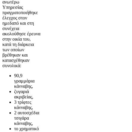
ανωτέρω
Υπηρεσίας
πραγματοποιήθηκε
έλεγχος στον
ημεδαπό και στη
συνέχεια
ακολούθησε έρευνα
στην οικία του,
κατά τη διάρκεια
των οποίων
βρέθηκαν και
κατασχέθηκαν
συνολικά:
90,9
γραμμάρια
κάνναβης,
ζυγαριά
ακριβείας,
3 τρίφτες
κάνναβης,
2 αυτοσχέδια
τσιγάρα
κάνναβης,
το χρηματικό