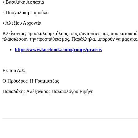
◦ Βασιλάκη Ασπασία
◦ Πασχαλάκη Παρούλα
◦ Αλεξίου Αρχοντία
Κλείνοντας, προσκαλούμε όλους τους συντοπίτες μας, που κατοικού
πλαισιώσουν την προσπάθεια μας. Παράλληλα, μπορούν να μας ακολο
https://www.facebook.com/groups/praisos
Εκ του Δ.Σ.
Ο Πρόεδρος Η Γραμματέας
Παπαδάκης Αλέξανδρος Παλαιολόγου Ειρήνη
μερίδιο