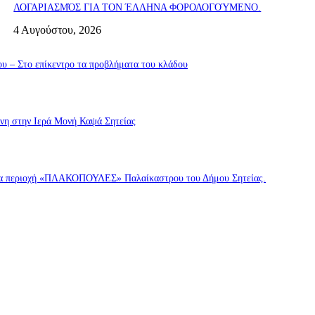
ΛΟΓΑΡΙΑΣΜΌΣ ΓΙΑ ΤΟΝ ΈΛΛΗΝΑ ΦΟΡΟΛΟΓΟΎΜΕΝΟ.
4 Αυγούστου, 2026
υ – Στο επίκεντρο τα προβλήματα του κλάδου
ννη στην Ιερά Μονή Καψά Σητείας
σσια περιοχή «ΠΛΑΚΟΠΟΥΛΕΣ» Παλαίκαστρου του Δήμου Σητείας.
ννη στην Ιερά Μονή Καψά Σητείας