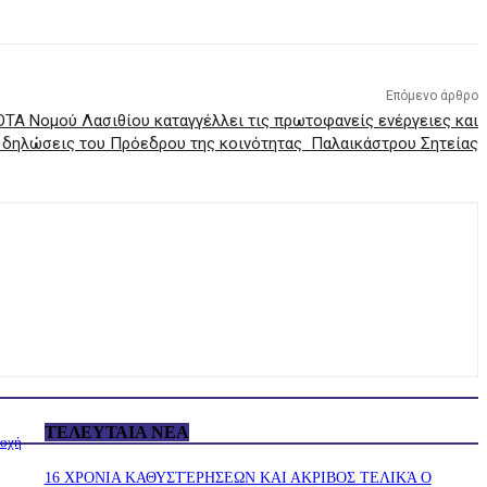
Επόμενο άρθρο
ΤΑ Νομού Λασιθίου καταγγέλλει τις πρωτοφανείς ενέργειες και
 δηλώσεις του Πρόεδρου της κοινότητας Παλαικάστρου Σητείας
ΤΕΛΕΥΤΑΊΑ ΝΈΑ
ιοχή
16 ΧΡΟΝΙΑ ΚΑΘΥΣΤΈΡΗΣΕΩΝ ΚΑΙ ΑΚΡΙΒΟΣ ΤΕΛΙΚΆ Ο