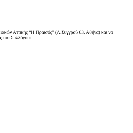
ειακών Αττικής “Η Πραισός” (Λ.Συγγρού 63, Αθήνα) και να
ς του Συλλόγου: