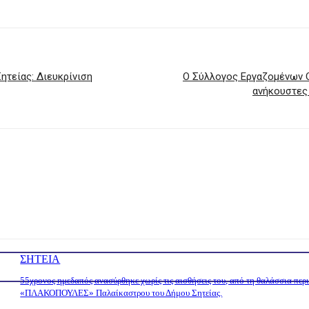
τείας: Διευκρίνιση
Ο Σύλλογος Εργαζομένων Ο
ανήκουστες
ΣΗΤΕΙΑ
55χρονος ημεδαπός ανασύρθηκε χωρίς τις αισθήσεις του, από τη θαλάσσια περ
«ΠΛΑΚΟΠΟΥΛΕΣ» Παλαίκαστρου του Δήμου Σητείας.