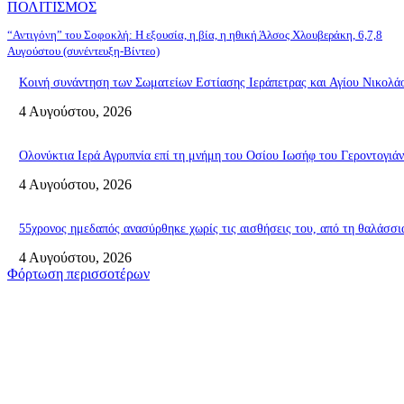
ΠΟΛΙΤΙΣΜΟΣ
“Αντιγόνη” του Σοφοκλή: Η εξουσία, η βία, η ηθική Άλσος Χλουβεράκη, 6,7,8
Αυγούστου (συνέντευξη-Βίντεο)
Κοινή συνάντηση των Σωματείων Εστίασης Ιεράπετρας και Αγίου Νικολάο
4 Αυγούστου, 2026
Ολονύκτια Ιερά Αγρυπνία επί τη μνήμη του Οσίου Ιωσήφ του Γεροντογιά
4 Αυγούστου, 2026
55χρονος ημεδαπός ανασύρθηκε χωρίς τις αισθήσεις του, από τη θαλά
4 Αυγούστου, 2026
Φόρτωση περισσοτέρων
Σητεία
Ολονύκτια Ιερά Αγρυπνία επί τη μνήμη του Οσίου Ιωσήφ του Γεροντογιά