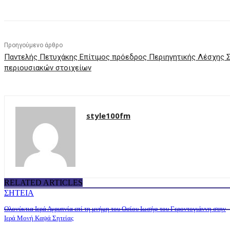
Προηγούμενο άρθρο
Παντελής Πετυχάκης Επίτιμος πρόεδρος Περιηγητικής Λέσχης Ση
περιουσιακών στοιχείων
style100fm
RELATED ARTICLES
ΣΗΤΕΙΑ
Ολονύκτια Ιερά Αγρυπνία επί τη μνήμη του Οσίου Ιωσήφ του Γεροντογιάννη στην
Ιερά Μονή Καψά Σητείας