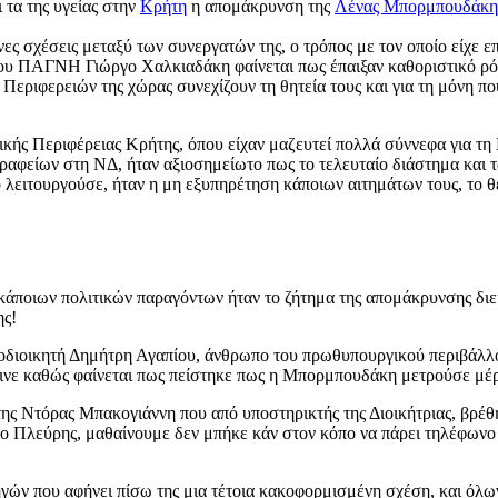
 τα της υγείας στην
Κρήτη
η απομάκρυνση της
Λένας Μπορμπουδάκη
ες σχέσεις μεταξύ των συνεργατών της, ο τρόπος με τον οποίο είχε επ
ή του ΠΑΓΝΗ Γιώργο Χαλκιαδάκη φαίνεται πως έπαιξαν καθοριστικό ρό
ν Περιφερειών της χώρας συνεχίζουν τη θητεία τους και για τη μόνη π
μικής Περιφέρειας Κρήτης, όπου είχαν μαζευτεί πολλά σύννεφα για τ
 γραφείων στη ΝΔ, ήταν αξιοσημείωτο πως το τελευταίο διάστημα και 
οίο λειτουργούσε, ήταν η μη εξυπηρέτηση κάποιων αιτημάτων τους, το
κάποιων πολιτικών παραγόντων ήταν το ζήτημα της απομάκρυνσης δι
ης!
οδιοικητή Δημήτρη Αγαπίου, άνθρωπο του πρωθυπουργικού περιβάλλοντ
ν έγινε καθώς φαίνεται πως πείστηκε πως η Μπορμπουδάκη μετρούσε μ
ης Ντόρας Μπακογιάννη που από υποστηρικτής της Διοικήτριας, βρέθηκ
 ο Πλεύρης, μαθαίνουμε δεν μπήκε κάν στον κόπο να πάρει τηλέφωνο
ών που αφήνει πίσω της μια τέτοια κακοφορμισμένη σχέση, και όλων