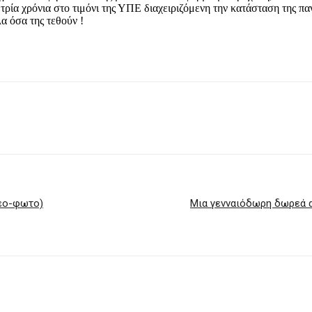
τρία χρόνια στο τιμόνι της ΥΠΕ διαχειριζόμενη την κατάσταση της παν
λα όσα της τεθούν !
τεο-φωτο)
Mια γενναιόδωρη δωρεά α