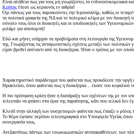
Είναι αλήθεια πως για τους μη γνωρίζοντες τα ενδονοσοκομειακά και
Κρήτης
έπεσε ως κεραυνός εν αιθρία!
Όχι πάντως για τους παροικούντες την Ιερουσαλήμ, καθώς οι τεταμέν
τα πολιτικά γραφεία της ΝΔ και το πολεμικό κλίμα με τον διοικητ
σύνολο τους όλοι οι διοικητές και οι υποδιοικητές των Υγειονομικώ
μιλάμε για αποπομπή!
Εδώ και μήνες υπήρχαν τα προβλήματα στη λειτουργία της Υγειονο
της. Γνωρίζοντας τις ανταγωνιστικές σχέσεις μεταξύ των πολιτικών
είχαν βρεθεί απέναντι από τη διοικήτρια. Ήταν ο τρόπος με τον οπ
Χαρακτηριστικό παράδειγμα που φαίνεται πως προκάλεσε την οργή 
Ηρακλείου, όπου φαίνεται πως η διοικήτρια… έκανε του κεφαλιού τ
Η πιο πρόσφατη κρίση ήταν η διατάραξη των σχέσεων της με τον υπ
τελευταίο να φτάσει στα όρια της παραίτησης, κάτι που τελικά δε
Κλειδί στην αλλαγή των συσχετισμών φαίνεται πως έπαιξε ο ρόλος τ
Το θέμα έφτασε περίπου τελεσιγραφικά στο Υπουργείο Υγείας όπου
συνεργασία τους.
Ανεξαρτήτως πάντως των εσωκομματικών αντιπαραθέσεων, των πληγ