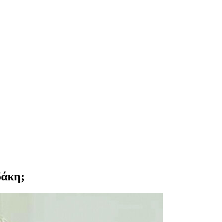
δάκη;