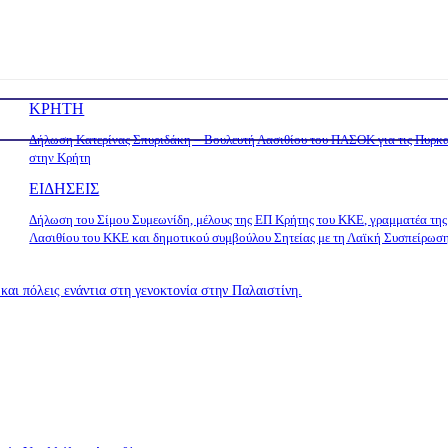
ΚΡΗΤΗ
Δήλωση Κατερίνας Σπυριδάκη – Βουλευτή Λασιθίου του ΠΑΣΟΚ για τις Πυρκα
στην Κρήτη
ΕΙΔΗΣΕΙΣ
Δήλωση του Σίμου Συμεωνίδη, μέλους της ΕΠ Κρήτης του ΚΚΕ, γραμματέα τη
Λασιθίου του ΚΚΕ και δημοτικού συμβούλου Σητείας με τη Λαϊκή Συσπείρωση.
αι πόλεις ενάντια στη γενοκτονία στην Παλαιστίνη.