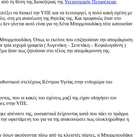
από τη θέση της Διοικήτριας της
Υγειονομικής Περιφέρειας
ιλέξει να διοικεί την ΥΠΕ και να λειτουργεί, η πολύ κακή σχέση με
λο, στη μη ανανέωση της θητείας της. Και προφανώς όταν στο
ου δεν γίνεται αυτό είναι για τη Λένα Μπορμπουδάκη τότε κατουσίαν
η Μπορμπουδάκη. Όπως κι εκείνοι που επιζητούσαν την απομάκρυση
τα τρία ισχυρά γραφεία ( Αυγενάκη – Σενετάκη – Κεφαλογιάννη )
 θέμα ήταν πως ζητούσαν στο τέλος την απομάκρυνση της.
ευθυντικού στελέχους Κέντρου Υγείας στην ενδοχώρα του
ος, που οι κακές του σχέσεις μαζί της είχαν οδηγήσει τον
έρες στην ΥΠΕ.
ε απέναντι της, ουσιαστικά δείχνοντας κατά που πάει το πράγμα.
 την υφιστάμενη του για να της ανακοινώσει πως ολοκληρώθηκε η
 όσων ακούγονται πίσω από τις κλειστές πόρτες, η Μπορμπουδάκη