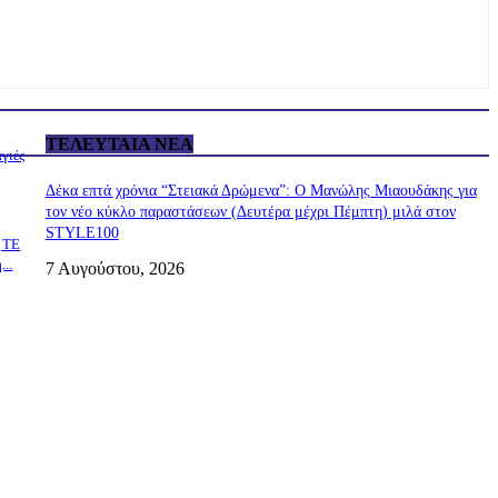
ΤΕΛΕΥΤΑΊΑ ΝΈΑ
γιές
Δέκα επτά χρόνια “Στειακά Δρώμενα”: Ο Μανώλης Μιαουδάκης για
τον νέο κύκλο παραστάσεων (Δευτέρα μέχρι Πέμπτη) μιλά στον
STYLE100
ς ΤΕ
..
7 Αυγούστου, 2026