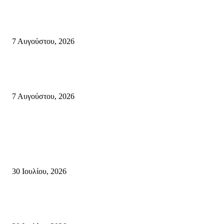
Σητεία: Φωτιά στα Αχλάδια, δύσκολη μάχη με τις φλόγες – Βίντεο
7 Αυγούστου, 2026
Δέκα επτά χρόνια “Στειακά Δρώμενα”: Ο Μανώλης Μιαουδάκης για τον ν
κύκλο παραστάσεων (Δευτέρα μέχρι Πέμπτη) μιλά στον STYLE100
7 Αυγούστου, 2026
Κρήτη
Τη βαθιά οδύνη του Ελληνικού Κοινοβουλίου για την απώλεια δύο
πυροσβεστών που έχασαν τη ζωή τους εν ώρα καθήκοντος, επιχειρώντας 
καταστροφική πυρκαγιά στην...
30 Ιουλίου, 2026
Δήλωση Κατερίνας Σπυριδάκη – Βουλευτή Λασιθίου του ΠΑΣΟΚ για τις
Πυρκαγιές στην Κρήτη