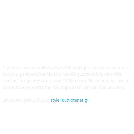
STYLE 100FM
Ο ραδιοφωνικός σταθμός Style 100 ξεκίνησε την λειτουργία του
το 1992, με πρωτοβουλία του Μανώλη Δασκαλάκη. Από τότε
εκπέμπει στην συχνότητα των 100Mhz στα FM και προσφέρει σε
όλους τους ακροατές την καλύτερη ελληνική και ξένη μουσική.
Επικοινωνήστε μαζί μας:
style100@otenet.gr
Ακολουθήστε μας