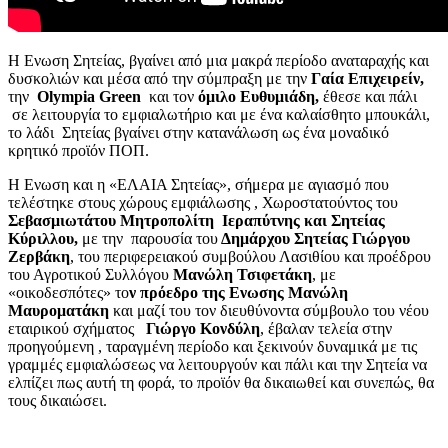
Η Ενωση Σητείας, βγαίνει από μια μακρά περίοδο αναταραχής και
δυσκολιών και μέσα από την σύμπραξη με την
Γαία Επιχειρείν,
την
Olympia Green
και τον
όμιλο Ευθυμιάδη,
έθεσε και πάλι
σε λειτουργία το εμφιαλωτήριο και με ένα καλαίσθητο μπουκάλι,
το λάδι Σητείας βγαίνει στην κατανάλωση ως ένα μοναδικό
κρητικό προϊόν ΠΟΠ.
Η Ενωση και η «ΕΛΑΙΑ Σητείας», σήμερα με αγιασμό που
τελέστηκε στους χώρους εμφιάλωσης , Χωροστατούντος του
Σεβασμιωτάτου Μητροπολίτη Ιεραπύτνης και Σητείας
Κύριλλου,
με την παρουσία του
Δημάρχου Σητείας Γιώργου
Ζερβάκη
, του περιφερειακού συμβούλου Λασιθίου και προέδρου
του Αγροτικού Συλλόγου
Μανώλη Τσιφετάκη
, με
«οικοδεσπότες» το
ν πρόεδρο της Ενωσης Μανώλη
Μαυροματάκη
και μαζί του τον διευθύνοντα σύμβουλο του νέου
εταιρικού σχήματος
Γιώργο Κονδύλη
, έβαλαν τελεία στην
προηγούμενη , ταραγμένη περίοδο και ξεκινούν δυναμικά με τις
γραμμές εμφιαλώσεως να λειτουργούν και πάλι και την Σητεία να
ελπίζει πως αυτή τη φορά, το προϊόν θα δικαιωθεί και συνεπώς, θα
τους δικαιώσει.