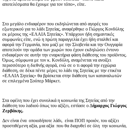
αποτελέσματα θα έχουμε για τον τόπο», είπε.
Στο μεγάλο ενδιαφέρον που εκδηλώνεται από αγορές του
εξωτερικού για το λάδι Σητείας, αναφέρθηκε ο Γιώργος Κονδύλης
εκ μέρους της «ΕΛΑΙΑ Σητείας». Υπάρχουν ήδη σημαντικές
συμφωνίες είπε, ενώ η πρώτη παραγγελία έχει ήδη σταλθεί και
αφορά την Γερμανία, που μαζί με την Σλοβενία και την Ουγγαρία
αποτελούν την ομάδα των χωρών που έχουν εκδηλώσει έντονο
ενδιαφέρον σε αυτήν την εναρκτήρια φάση διάθεσης του προϊόντος.
Όμως, σύμφωνα με τον κ. Κονδύλη, αναμένεται να ανοίξει
περισσότερο η διεθνής αγορά, ενώ σε ο τι αφορά την εγχώρια
διάθεση, σε δέκα πέντε μέρες το λάδι της Σητείας με την ετικέτα
«ΕΛΑΙΑ Σητείας» θα βρίσκεται στην διάθεση των καταναλωτών
σε επιλεγμένα Σούπερ Μάρκετ.
Στα οφέλη που έχει συνολικά η κοινωνία της Σητείας από την
διάθεση του λαδιού όπως του αξίζει, εστίασε ο Δ
ήμαρχος Γιώργος
Ζερβάκης.
Δεν είναι ένα οποιοδήποτε λάδι, είναι ΠΟΠ προιόν, του αξίζει
προστιθέμενη αξία, μια αξία που θα διαχυθεί σε όλη την κοινωνία,