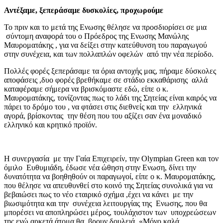
Αντέξαμε, ξεπεράσαμε δυσκολίες, προχωρούμε
Το πριν και το μετά της Ενωσης θέλησε να προσδιορίσει σε μια
σύντομη αναφορά του ο Πρόεδρος της Ενωσης Μανώλης
Μαυροματάκης , για να δείξει στην κατεύθυνση του παραγωγού
στην συνέχεια, και των πολλαπλών οφελών από την νέα περίοδο.
Πολλές φορές ξεπεράσαμε τα όρια αντοχής μας, πήραμε δύσκολες
αποφάσεις ,δυο φορές βρεθήκαμε σε στάδιο εκκαθάρισης αλλά
καταφέραμε σήμερα να βρισκόμαστε εδώ, είπε ο κ.
Μαυροματάκης, τονίζοντας πως το λάδι της Σητείας είναι καιρός να
πάρει το δρόμο του , να φτάσει στις διεθνείς και την ελληνικά
αγορά, βρίσκοντας την θέση που του αξίζει σαν ένα μοναδικό
ελληνικό και κρητικό προϊόν.
Η συνεργασία με την Γαία Επιχειρείν, την Olympian Green και τον
όμιλο Ευθυμιάδη, έδωσε νέα ώθηση στην Ενωση, δίνει την
δυνατότητα να βοηθηθούν οι παραγωγοί, είπε ο κ. Μαυροματάκης,
που θέλησε να απευθυνθεί στο κοινό της Σητείας συνολικά για να
βεβαιώσει πως το νέο εταιρικό σχήμα ,έχει να κάνει με την
βιωσιμότητα και την συνέχεια λειτουργίας της Ενωσης, που θα
μπορέσει να αποπληρώσει μέρος, τουλάχιστον των υποχρεώσεων
της ενώ αρκετά άτομα θα βρουν δουλειά. «Μόνο καλά