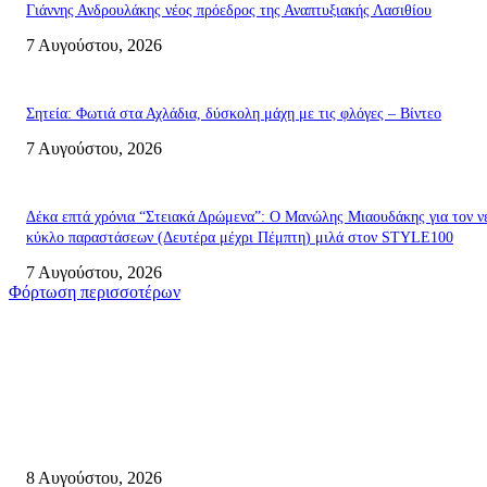
Γιάννης Ανδρουλάκης νέος πρόεδρος της Αναπτυξιακής Λασιθίου
7 Αυγούστου, 2026
Σητεία: Φωτιά στα Αχλάδια, δύσκολη μάχη με τις φλόγες – Βίντεο
7 Αυγούστου, 2026
Δέκα επτά χρόνια “Στειακά Δρώμενα”: Ο Μανώλης Μιαουδάκης για τον ν
κύκλο παραστάσεων (Δευτέρα μέχρι Πέμπτη) μιλά στον STYLE100
7 Αυγούστου, 2026
Φόρτωση περισσοτέρων
Σητεία
Μάχη με τις φλόγες στα Αχλάδια – Υπεράνθρωπες προσπάθειες από τις
πυροσβεστικές δυνάμεις που κατάφεραν να θέσουν υπό έλεγχο τη φωτιά
8 Αυγούστου, 2026