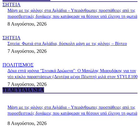
ΣΗΤΕΙΑ
Μάχη με τις φλόγες στα Αχλάδια – Υπεράνθρωπες προσπάθειες από τις
πυροσβεστικές δυνάμεις που κατάφεραν να θέσουν υπό έλεγχο τη φωτιά
8 Αυγούστου, 2026
ΣΗΤΕΙΑ
Σητεία: Φωτιά στα Αχλάδια, δύσκολη μάχη με τις φλόγες – Βίντεο
7 Αυγούστου, 2026
ΠΟΛΙΤΙΣΜΟΣ
Δέκα επτά χρόνια “Στειακά Δρώμενα”: Ο Μανώλης Μιαουδάκης για τον
νέο κύκλο παραστάσεων (Δευτέρα μέχρι Πέμπτη) μιλά στον STYLE100
7 Αυγούστου, 2026
ΤΕΛΕΥΤΑΊΑ ΝΈΑ
Μάχη με τις φλόγες στα Αχλάδια – Υπεράνθρωπες προσπάθειες από τις
πυροσβεστικές δυνάμεις που κατάφεραν να θέσουν υπό έλεγχο τη φωτιά
8 Αυγούστου, 2026