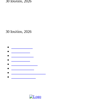
30 Ιουλίου, 2026
Δήλωση του Σίμου Συμεωνίδη, μέλους της ΕΠ Κρήτης του ΚΚΕ, γραμμ
της ΤΕ Λασιθίου του ΚΚΕ και δημοτικού συμβούλου Σητείας με τη Λαϊ
Συσπείρωση...
30 Ιουλίου, 2026
Δημοφιλής Κατηγορίες
ΣΗΤΕΙΑ
3272
ΛΑΣΙΘΙ
636
ΕΙΔΗΣΕΙΣ
438
ΚΡΗΤΗ
401
ΙΕΡΑΠΕΤΡΑ
318
ΑΠΟΨΕΙΣ
276
ΣΥΝΕΝΤΕΥΞΕΙΣ
250
ΠΟΛΙΤΙΚΑ
122