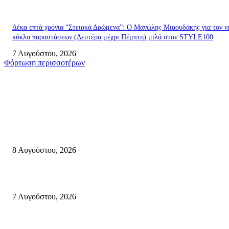
Δέκα επτά χρόνια “Στειακά Δρώμενα”: Ο Μανώλης Μιαουδάκης για τον ν
κύκλο παραστάσεων (Δευτέρα μέχρι Πέμπτη) μιλά στον STYLE100
7 Αυγούστου, 2026
Φόρτωση περισσοτέρων
Σητεία
Μάχη με τις φλόγες στα Αχλάδια – Υπεράνθρωπες προσπάθειες από τις
πυροσβεστικές δυνάμεις που κατάφεραν να θέσουν υπό έλεγχο τη φωτιά
8 Αυγούστου, 2026
Σητεία: Φωτιά στα Αχλάδια, δύσκολη μάχη με τις φλόγες – Βίντεο
7 Αυγούστου, 2026
Δέκα επτά χρόνια “Στειακά Δρώμενα”: Ο Μανώλης Μιαουδάκης για τον ν