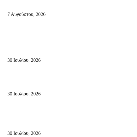
κύκλο παραστάσεων (Δευτέρα μέχρι Πέμπτη) μιλά στον STYLE100
7 Αυγούστου, 2026
Κρήτη
Τη βαθιά οδύνη του Ελληνικού Κοινοβουλίου για την απώλεια δύο
πυροσβεστών που έχασαν τη ζωή τους εν ώρα καθήκοντος, επιχειρώντας 
καταστροφική πυρκαγιά στην...
30 Ιουλίου, 2026
Δήλωση Κατερίνας Σπυριδάκη – Βουλευτή Λασιθίου του ΠΑΣΟΚ για τις
Πυρκαγιές στην Κρήτη
30 Ιουλίου, 2026
Δήλωση του Σίμου Συμεωνίδη, μέλους της ΕΠ Κρήτης του ΚΚΕ, γραμμ
της ΤΕ Λασιθίου του ΚΚΕ και δημοτικού συμβούλου Σητείας με τη Λαϊ
Συσπείρωση...
30 Ιουλίου, 2026