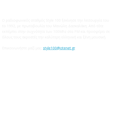
STYLE 100FM
Ο ραδιοφωνικός σταθμός Style 100 ξεκίνησε την λειτουργία του
το 1992, με πρωτοβουλία του Μανώλη Δασκαλάκη. Από τότε
εκπέμπει στην συχνότητα των 100Mhz στα FM και προσφέρει σε
όλους τους ακροατές την καλύτερη ελληνική και ξένη μουσική.
Επικοινωνήστε μαζί μας:
style100@otenet.gr
Ακολουθήστε μας