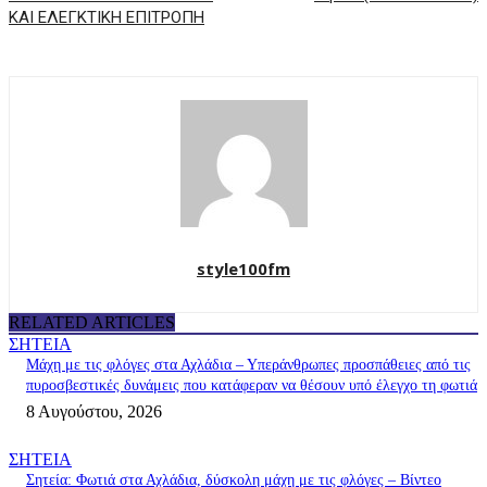
ΚΑΙ ΕΛΕΓΚΤΙΚΗ ΕΠΙΤΡΟΠΗ
style100fm
RELATED ARTICLES
ΣΗΤΕΙΑ
Μάχη με τις φλόγες στα Αχλάδια – Υπεράνθρωπες προσπάθειες από τις
πυροσβεστικές δυνάμεις που κατάφεραν να θέσουν υπό έλεγχο τη φωτιά
8 Αυγούστου, 2026
ΣΗΤΕΙΑ
Σητεία: Φωτιά στα Αχλάδια, δύσκολη μάχη με τις φλόγες – Βίντεο