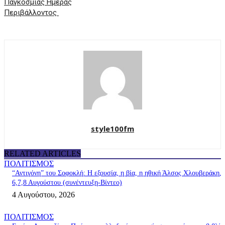
Παγκόσμιας Ημέρας
Περιβάλλοντος
style100fm
RELATED ARTICLES
ΠΟΛΙΤΙΣΜΟΣ
“Αντιγόνη” του Σοφοκλή: Η εξουσία, η βία, η ηθική Άλσος Χλουβεράκη,
6,7,8 Αυγούστου (συνέντευξη-Βίντεο)
4 Αυγούστου, 2026
ΠΟΛΙΤΙΣΜΟΣ