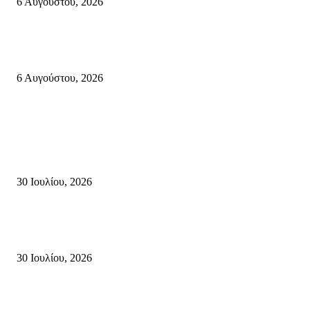
6 Αυγούστου, 2026
Λασίθι: Μεγάλη φωτιά στο Καρύδι Σητείας (περιοχή Χώνος)- Μήνυμα απ
112
6 Αυγούστου, 2026
Κρήτη
Τη βαθιά οδύνη του Ελληνικού Κοινοβουλίου για την απώλεια δύο
πυροσβεστών που έχασαν τη ζωή τους εν ώρα καθήκοντος, επιχειρώντας 
καταστροφική πυρκαγιά στην...
30 Ιουλίου, 2026
Δήλωση Κατερίνας Σπυριδάκη – Βουλευτή Λασιθίου του ΠΑΣΟΚ για τις
Πυρκαγιές στην Κρήτη
30 Ιουλίου, 2026
Δήλωση του Σίμου Συμεωνίδη, μέλους της ΕΠ Κρήτης του ΚΚΕ, γραμμ