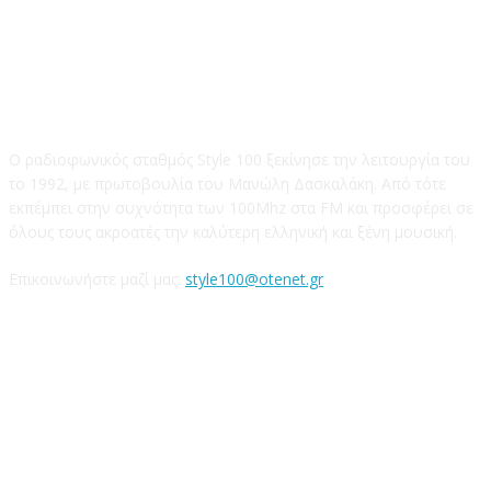
STYLE 100FM
Ο ραδιοφωνικός σταθμός Style 100 ξεκίνησε την λειτουργία του
το 1992, με πρωτοβουλία του Μανώλη Δασκαλάκη. Από τότε
εκπέμπει στην συχνότητα των 100Mhz στα FM και προσφέρει σε
όλους τους ακροατές την καλύτερη ελληνική και ξένη μουσική.
Επικοινωνήστε μαζί μας:
style100@otenet.gr
Ακολουθήστε μας