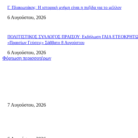
Γ. Πλακιωτάκης: Η ιστορική μνήμη είναι η πυξίδα για το μέλλον
6 Αυγούστου, 2026
ΠΟΛΙΤΙΣΤΙΚΟΣ ΣΥΛΛΟΓΟΣ ΠΡΑΙΣΟΥ: Εκδήλωση ΓΑΙΑ ΕΤΕΟΚΡΗΤ
«Πραισίων Γεύσεις» Σάββατο 8 Αυγούστου
6 Αυγούστου, 2026
Φόρτωση περισσοτέρων
Σητεία
Φωτιά τα ξημερώματα στη Σητεία – Η δεύτερη μέσα σε ένα 24ωρο
7 Αυγούστου, 2026
«ΑΝΙΣΤΟΡΗΜΑΤΑ 2026» Αφηγήσεις για την Ελευθερία 24 Αυγούστου 2
Κάτω Γειτονιά, Παλαίκαστρο 25 Αυγούστου 2026 | Αγκαθιάς Σητείας