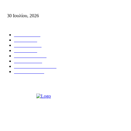
της ΤΕ Λασιθίου του ΚΚΕ και δημοτικού συμβούλου Σητείας με τη Λαϊ
Συσπείρωση...
30 Ιουλίου, 2026
Δημοφιλής Κατηγορίες
ΣΗΤΕΙΑ
3268
ΛΑΣΙΘΙ
635
ΕΙΔΗΣΕΙΣ
438
ΚΡΗΤΗ
401
ΙΕΡΑΠΕΤΡΑ
318
ΑΠΟΨΕΙΣ
276
ΣΥΝΕΝΤΕΥΞΕΙΣ
249
ΠΟΛΙΤΙΚΑ
122