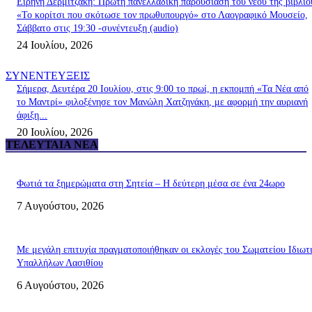
Ειρήνη Δερμιτζάκη: Πρώτη πανελλαδική παρουσίαση του νέου της βιβλίο
«Το κορίτσι που σκότωσε τον πρωθυπουργό» στο Λαογραφικό Μουσείο,
Σάββατο στις 19:30 -συνέντευξη (audio)
24 Ιουλίου, 2026
ΣΥΝΕΝΤΕΥΞΕΙΣ
Σήμερα, Δευτέρα 20 Ιουλίου, στις 9:00 το πρωί, η εκπομπή «Τα Νέα από
το Μαντρί» φιλοξένησε τον Μανώλη Χατζηνάκη, με αφορμή την αυριανή
άφιξη...
20 Ιουλίου, 2026
ΤΕΛΕΥΤΑΊΑ ΝΈΑ
Φωτιά τα ξημερώματα στη Σητεία – Η δεύτερη μέσα σε ένα 24ωρο
7 Αυγούστου, 2026
Με μεγάλη επιτυχία πραγματοποιήθηκαν οι εκλογές του Σωματείου Ιδιωτ
Υπαλλήλων Λασιθίου
6 Αυγούστου, 2026