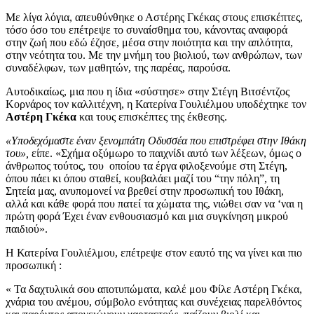
Με λίγα λόγια, απευθύνθηκε ο Αστέρης Γκέκας στους επισκέπτες,
τόσο όσο του επέτρεψε το συναίσθημα του, κάνοντας αναφορά
στην ζωή που εδώ έζησε, μέσα στην ποιότητα και την απλότητα,
στην νεότητα του. Με την μνήμη του βιολιού, των ανθρώπων, των
συναδέλφων, των μαθητών, της παρέας, παρούσα.
Αυτοδικαίως, μια που η ίδια «σύστησε» στην Στέγη Βιτσέντζος
Κορνάρος τον καλλιτέχνη, η Κατερίνα Γουλιέλμου υποδέχτηκε τον
Αστέρη Γκέκα
και τους επισκέπτες της έκθεσης.
«Υποδεχόμαστε έναν ξενομπάτη Οδυσσέα που επιστρέφει στην Ιθάκη
του»,
είπε. «Σχήμα οξύμωρο το παιχνίδι αυτό των λέξεων, όμως ο
άνθρωπος τούτος, του οποίου τα έργα φιλοξενούμε στη Στέγη,
όπου πάει κι όπου σταθεί, κουβαλάει μαζί του “την πόλη”, τη
Σητεία μας, ανυπομονεί να βρεθεί στην προσωπική του Ιθάκη,
αλλά και κάθε φορά που πατεί τα χώματα της, νιώθει σαν να ‘ναι η
πρώτη φορά Έχει έναν ενθουσιασμό και μια συγκίνηση μικρού
παιδιού».
Η Κατερίνα Γουλιέλμου, επέτρεψε στον εαυτό της να γίνει και πιο
προσωπική :
« Τα δαχτυλικά σου αποτυπώματα, καλέ μου Φίλε Αστέρη Γκέκα,
χνάρια του ανέμου, σύμβολο ενότητας και συνέχειας παρελθόντος