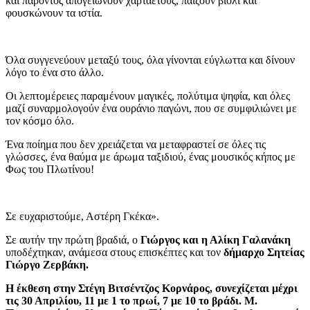
και παρόντος απογειώνουν χαρταετούς, παίζουν βιολί και
φουσκώνουν τα ιστία.
Όλα συγγενεύουν μεταξύ τους, όλα γίνονται εύγλωττα και δίνουν
λόγο το ένα στο άλλο.
Οι λεπτομέρειες παραμένουν μαγικές, πολύτιμα ψηφία, και όλες
μαζί συναρμολογούν ένα ουράνιο παγώνι, που σε συμφιλιώνει με
τον κόσμο όλο.
Ένα ποίημα που δεν χρειάζεται να μεταφραστεί σε όλες τις
γλώσσες, ένα θαύμα με άρωμα ταξιδιού, ένας μουσικός κήπος με
Φως του Πλωτίνου!
Σε ευχαριστούμε, Αστέρη Γκέκα».
Σε αυτήν την πρώτη βραδιά, ο
Γιώργος και η Αλίκη Γαλανάκη
υποδέχτηκαν, ανάμεσα στους επισκέπτες και τον
δήμαρχο Σητείας
Γιώργο Ζερβάκη.
Η έκθεση στην Στέγη Βιτσέντζος Κορνάρος, συνεχίζεται μέχρι
τις 30 Απριλίου, 11 με 1 το πρωί, 7 με 10 το βράδι. Μ.