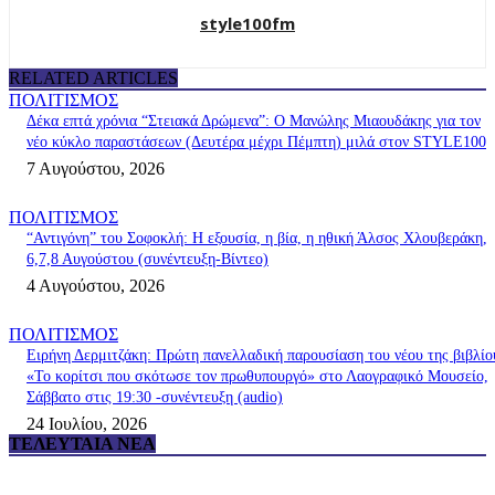
style100fm
RELATED ARTICLES
ΠΟΛΙΤΙΣΜΟΣ
Δέκα επτά χρόνια “Στειακά Δρώμενα”: Ο Μανώλης Μιαουδάκης για τον
νέο κύκλο παραστάσεων (Δευτέρα μέχρι Πέμπτη) μιλά στον STYLE100
7 Αυγούστου, 2026
ΠΟΛΙΤΙΣΜΟΣ
“Αντιγόνη” του Σοφοκλή: Η εξουσία, η βία, η ηθική Άλσος Χλουβεράκη,
6,7,8 Αυγούστου (συνέντευξη-Βίντεο)
4 Αυγούστου, 2026
ΠΟΛΙΤΙΣΜΟΣ
Ειρήνη Δερμιτζάκη: Πρώτη πανελλαδική παρουσίαση του νέου της βιβλίο
«Το κορίτσι που σκότωσε τον πρωθυπουργό» στο Λαογραφικό Μουσείο,
Σάββατο στις 19:30 -συνέντευξη (audio)
24 Ιουλίου, 2026
ΤΕΛΕΥΤΑΊΑ ΝΈΑ