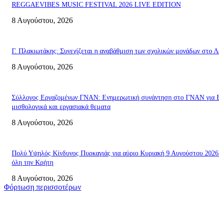
REGGAEVIBES MUSIC FESTIVAL 2026 LIVE EDITION
8 Αυγούστου, 2026
Γ. Πλακιωτάκης: Συνεχίζεται η αναβάθμιση των σχολικών μονάδων στο Λ
8 Αυγούστου, 2026
Σύλλογος Εργαζομένων ΓΝΑΝ: Ενημερωτική συνάντηση στο ΓΝΑΝ για 
μισθολογικά και εργασιακά θεματα
8 Αυγούστου, 2026
Πολύ Υψηλός Κίνδυνος Πυρκαγιάς για αύριο Κυριακή 9 Αυγούστου 2026
όλη την Κρήτη
8 Αυγούστου, 2026
Φόρτωση περισσοτέρων
Σητεία