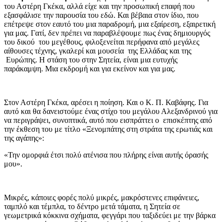
του Αστέρη Γκέκα, αλλά είχε και την προσωπική επαφή που
εξασφάλισε την παρουσία του εδώ. Και βέβαια στον ίδιο, που
επέτρεψε στον εαυτό του μια παραδρομή, μια εξαίρεση, εξαιρετική
για μας. Γατί, δεν πρέπει να παραβλέψουμε πως ένας δημιουργός
του δικού του μεγέθους, φιλοξενείται περήφανα από μεγάλες
αίθουσες τέχνης, γκαλερί και μουσεία της Ελλάδας και της
Ευρώπης. Η στάση του στην Σητεία, είναι μια ευτυχής
παράκαμψη. Μια εκδρομή και για εκείνον και για μας.
Στον Αστέρη Γκέκα, αρέσει η ποίηση. Και ο Κ. Π. Καβάφης. Για
αυτό και θα δανειστούμε ένας στίχο του μεγάλου Αλεξανδρινού για
να περιγράψει, συνοπτικά, αυτό που εισπράττει ο επισκέπτης από
την έκθεση του με τίτλο «Ξενομπάτης στη στράτα της ερωτιάς και
της αγάπης»:
«Την ομορφιά έτσι πολύ ατένισα που πλήρης είναι αυτής όρασής
μου».
Μικρές, κάποιες φορές πολύ μικρές, μακρόστενες επιφάνειες,
ταμπλό και τέμπλα, το δέντρο μετά τάματα, η Σητεία σε
γεωμετρικά κόκκινα σχήματα, φεγγάρι που ταξιδεύει με την βάρκα