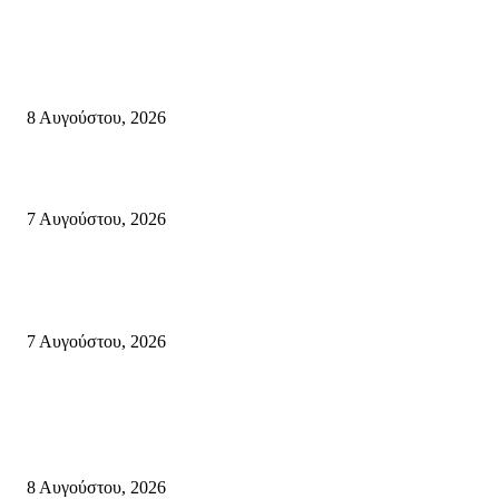
Μάχη με τις φλόγες στα Αχλάδια – Υπεράνθρωπες προσπάθειες από τις
πυροσβεστικές δυνάμεις που κατάφεραν να θέσουν υπό έλεγχο τη φωτιά
8 Αυγούστου, 2026
Σητεία: Φωτιά στα Αχλάδια, δύσκολη μάχη με τις φλόγες – Βίντεο
7 Αυγούστου, 2026
Δέκα επτά χρόνια “Στειακά Δρώμενα”: Ο Μανώλης Μιαουδάκης για τον ν
κύκλο παραστάσεων (Δευτέρα μέχρι Πέμπτη) μιλά στον STYLE100
7 Αυγούστου, 2026
Κρήτη
Πολύ Υψηλός Κίνδυνος Πυρκαγιάς για αύριο Κυριακή 9 Αυγούστου 2026
όλη την Κρήτη
8 Αυγούστου, 2026