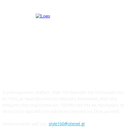
STYLE 100FM
Ο ραδιοφωνικός σταθμός Style 100 ξεκίνησε την λειτουργία του
το 1992, με πρωτοβουλία του Μανώλη Δασκαλάκη. Από τότε
εκπέμπει στην συχνότητα των 100Mhz στα FM και προσφέρει σε
όλους τους ακροατές την καλύτερη ελληνική και ξένη μουσική.
Επικοινωνήστε μαζί μας:
style100@otenet.gr