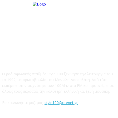
STYLE 100FM
Ο ραδιοφωνικός σταθμός Style 100 ξεκίνησε την λειτουργία του
το 1992, με πρωτοβουλία του Μανώλη Δασκαλάκη. Από τότε
εκπέμπει στην συχνότητα των 100Mhz στα FM και προσφέρει σε
όλους τους ακροατές την καλύτερη ελληνική και ξένη μουσική.
Επικοινωνήστε μαζί μας:
style100@otenet.gr