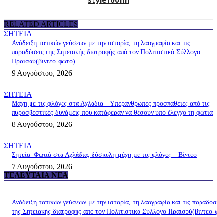
style100fm
RELATED ARTICLES
ΣΗΤΕΙΑ
Ανάδειξη τοπικών γεύσεων με την ιστορία, τη λαογραφία και τις
παραδόσεις της Σητειακής διατροφής από τον Πολιτιστικό Σύλλογο
Πραισού(βιντεο-φωτο)
9 Αυγούστου, 2026
ΣΗΤΕΙΑ
Μάχη με τις φλόγες στα Αχλάδια – Υπεράνθρωπες προσπάθειες από τις
πυροσβεστικές δυνάμεις που κατάφεραν να θέσουν υπό έλεγχο τη φωτιά
8 Αυγούστου, 2026
ΣΗΤΕΙΑ
Σητεία: Φωτιά στα Αχλάδια, δύσκολη μάχη με τις φλόγες – Βίντεο
7 Αυγούστου, 2026
ΤΕΛΕΥΤΑΊΑ ΝΈΑ
Ανάδειξη τοπικών γεύσεων με την ιστορία, τη λαογραφία και τις παραδόσ
της Σητειακής διατροφής από τον Πολιτιστικό Σύλλογο Πραισού(βιντεο-