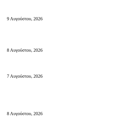
Ανάδειξη τοπικών γεύσεων με την ιστορία, τη λαογραφία και τις παραδόσ
της Σητειακής διατροφής από τον Πολιτιστικό Σύλλογο Πραισού(βιντεο-
9 Αυγούστου, 2026
Μάχη με τις φλόγες στα Αχλάδια – Υπεράνθρωπες προσπάθειες από τις
πυροσβεστικές δυνάμεις που κατάφεραν να θέσουν υπό έλεγχο τη φωτιά
8 Αυγούστου, 2026
Σητεία: Φωτιά στα Αχλάδια, δύσκολη μάχη με τις φλόγες – Βίντεο
7 Αυγούστου, 2026
Κρήτη
Πολύ Υψηλός Κίνδυνος Πυρκαγιάς για αύριο Κυριακή 9 Αυγούστου 2026
όλη την Κρήτη
8 Αυγούστου, 2026