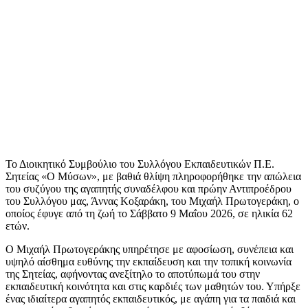
Το Διοικητικό Συμβούλιο του Συλλόγου Εκπαιδευτικών Π.Ε.
Σητείας «Ο Μύσων», με βαθιά θλίψη πληροφορήθηκε την απώλεια
του συζύγου της αγαπητής συναδέλφου και πρώην Αντιπροέδρου
του Συλλόγου μας, Άννας Κοξαράκη, του Μιχαήλ Πρωτογεράκη, ο
οποίος έφυγε από τη ζωή το Σάββατο 9 Μαΐου 2026, σε ηλικία 62
ετών.
Ο Μιχαήλ Πρωτογεράκης υπηρέτησε με αφοσίωση, συνέπεια και
υψηλό αίσθημα ευθύνης την εκπαίδευση και την τοπική κοινωνία
της Σητείας, αφήνοντας ανεξίτηλο το αποτύπωμά του στην
εκπαιδευτική κοινότητα και στις καρδιές των μαθητών του. Υπήρξε
ένας ιδιαίτερα αγαπητός εκπαιδευτικός, με αγάπη για τα παιδιά και