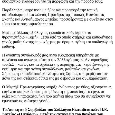
ουσιαστικό ενδιαφέρον για τη μόρφωση και την πρόοδό τους.
Παράλληλα, υπηρέτησε με ήθος και προσφορά την τοπική
αυτοδιοίκηση, διατελώντας Πρόεδρος της Τοπικής Κοινότητας
Σκοπής και Αντιδήμαρχος Σητείας, προσφέροντας με συνέπεια στον
τόπο και στους συμπολίτες του.
Μαζί με άλλους αξιόλογους εκπαιδευτικούς ίδρυσε το
Φροντιστήριο «Τομή», μέσα από το οποίο στήριξε και καθοδήγησε
γενιές μαθητών της περιοχής μας με όραμα, αγάπη και παιδαγωγική
ευθύνη.
Η αγαπητή συνάδελφός μας Άννα Κοξαράκη υπηρέτησε με
συνέπεια και αγωνιστικότητα τον Σύλλογό μας ως Αντιπρόεδρος
του Δ.Σ., καθώς και τα σχολεία της περιοχής μας, κερδίζοντας την
εκτίμηση και την αγάπη συναδέλφων, μαθητών και γονέων.
Σήμερα, η εκπαιδευτική κοινότητα της Σητείας συμμερίζεται τον
πόνο της και στέκεται δίπλα της με σεβασμό και συμπαράσταση.
Ο Μιχαήλ Πρωτογεράκης υπήρξε άνθρωπος με ήθος, αξιοπρέπεια,
ευγένεια και βαθιά πίστη στη δύναμη της παιδείας. Το έργο, οι
αξίες και η παρακαταθήκη που αφήνει πίσω του θα συνεχίσουν να
εμπνέουν τις νεότερες γενιές.
Το Διοικητικό Συμβούλιο του Συλλόγου Εκπαιδευτικών Π.Ε.
Σητείας «Ο Μύσων», μετά την αναγγελία του θανάτου του