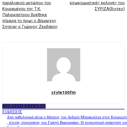
παραλιακού μετώπου του
εσωκομματικές εκλογές του
Κουρεμένου της Τ.Κ.
ΣΥΡΙΖΑ(βιντεο)
Παλαικάστρου βρέθηκε
σήμερα το πρωί ο Δήμαρχος
Σητείας κ Γιώργος Ζερβάκης
style100fm
RELATED ARTICLES
ΕΙΔΗΣΕΙΣ
Από παθολογικά αίτια ο θάνατος του Ανδρέα Μπρακούλια στον Kουρεμέ
, στενός συνεργάτης του Γιάννη Βαρουφάκη. Η συγκινητική ανάρτηση το