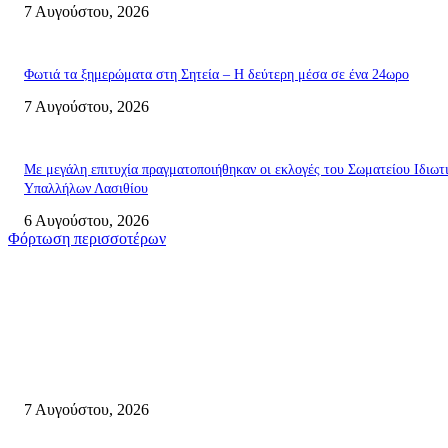
7 Αυγούστου, 2026
Φωτιά τα ξημερώματα στη Σητεία – Η δεύτερη μέσα σε ένα 24ωρο
7 Αυγούστου, 2026
Με μεγάλη επιτυχία πραγματοποιήθηκαν οι εκλογές του Σωματείου Ιδιωτ
Υπαλλήλων Λασιθίου
6 Αυγούστου, 2026
Φόρτωση περισσοτέρων
Σητεία
Δέκα επτά χρόνια “Στειακά Δρώμενα”: Ο Μανώλης Μιαουδάκης για τον ν
κύκλο παραστάσεων (Δευτέρα μέχρι Πέμπτη) μιλά στον STYLE100
7 Αυγούστου, 2026