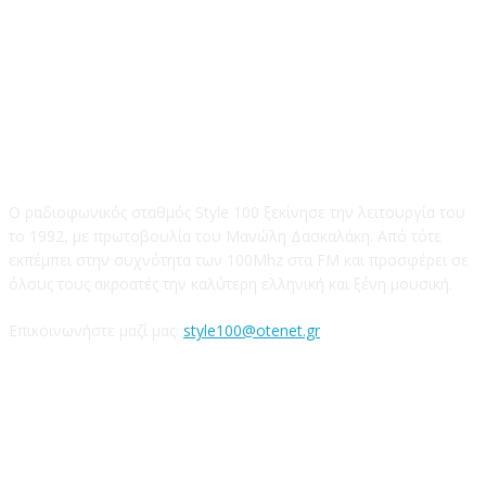
STYLE 100FM
Ο ραδιοφωνικός σταθμός Style 100 ξεκίνησε την λειτουργία του
το 1992, με πρωτοβουλία του Μανώλη Δασκαλάκη. Από τότε
εκπέμπει στην συχνότητα των 100Mhz στα FM και προσφέρει σε
όλους τους ακροατές την καλύτερη ελληνική και ξένη μουσική.
Επικοινωνήστε μαζί μας:
style100@otenet.gr
Ακολουθήστε μας