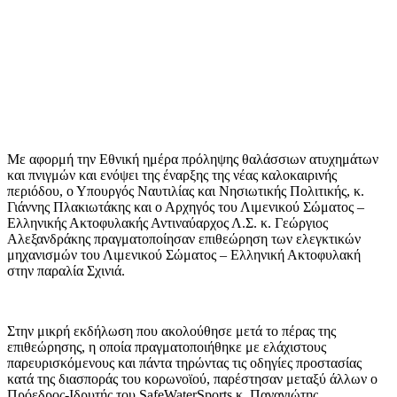
Με αφορμή την Εθνική ημέρα πρόληψης θαλάσσιων ατυχημάτων
και πνιγμών και ενόψει της έναρξης της νέας καλοκαιρινής
περιόδου, ο Υπουργός Ναυτιλίας και Νησιωτικής Πολιτικής, κ.
Γιάννης Πλακιωτάκης και ο Αρχηγός του Λιμενικού Σώματος –
Ελληνικής Ακτοφυλακής Αντιναύαρχος Λ.Σ. κ. Γεώργιος
Αλεξανδράκης πραγματοποίησαν επιθεώρηση των ελεγκτικών
μηχανισμών του Λιμενικού Σώματος – Ελληνική Ακτοφυλακή
στην παραλία Σχινιά.
Στην μικρή εκδήλωση που ακολούθησε μετά το πέρας της
επιθεώρησης, η οποία πραγματοποιήθηκε με ελάχιστους
παρευρισκόμενους και πάντα τηρώντας τις οδηγίες προστασίας
κατά της διασποράς του κορωνοϊού, παρέστησαν μεταξύ άλλων ο
Πρόεδρος-Ιδρυτής του SafeWaterSports κ. Παναγιώτης