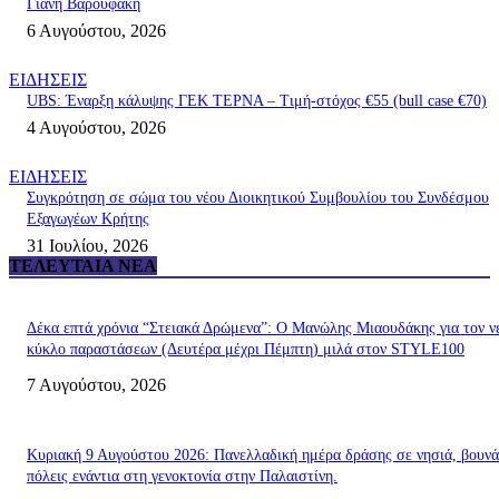
Γιάνη Βαρουφάκη
6 Αυγούστου, 2026
ΕΙΔΗΣΕΙΣ
UBS: Έναρξη κάλυψης ΓΕΚ ΤΕΡΝΑ – Tιμή-στόχος €55 (bull case €70)
4 Αυγούστου, 2026
ΕΙΔΗΣΕΙΣ
Συγκρότηση σε σώμα του νέου Διοικητικού Συμβουλίου του Συνδέσμου
Εξαγωγέων Κρήτης
31 Ιουλίου, 2026
ΤΕΛΕΥΤΑΊΑ ΝΈΑ
Δέκα επτά χρόνια “Στειακά Δρώμενα”: Ο Μανώλης Μιαουδάκης για τον ν
κύκλο παραστάσεων (Δευτέρα μέχρι Πέμπτη) μιλά στον STYLE100
7 Αυγούστου, 2026
Κυριακή 9 Αυγούστου 2026: Πανελλαδική ημέρα δράσης σε νησιά, βουνά
πόλεις ενάντια στη γενοκτονία στην Παλαιστίνη.