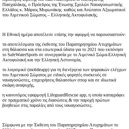
Πασχαλάκης, ο Πρόεδρος της Ένωσης Σχολών Ναυαγοσωστικής
Ελλάδος κ. Μάριος Μυρωνάκης καθώς και Ανώτατοι Αξιωματικοί
του Λιμενικού Σώματος – Ελληνικής Ακτοφυλακής.
Η Εθνική ημέρα αποτέλεσε επίσης την αφορμή να παρουσιαστούν:
τα αποτελέσματα της έκθεσης του Παρατηρητηρίου Ατυχημάτων
στη θάλασσα και στα εσωτερικά ύδατα για το 2021 που εκπόνησε
το SafeWaterSports σε συνεργασία με το Λιμενικό Σώμα-Ελληνική
Ακτοφυλακή και την Ελληνική Αστυνομία,
το λογισμικό (mobileapp) για τη διενέργεια των ψηφιακών ελέγχων
του Λιμενικού Σώματος με ειδικές φορητές συσκευές σε
ναυαγοσώστες, επιχειρήσεις θαλασσίων σπορ και σε ιδιωτικά
σκάφη αναψυχής,
η καινοτόμος εφαρμογή LifeguardRescue app, η οποία καταγράφει
σε πραγματικό χρόνο τις διασώσεις & την παροχή πρώτων
βοηθειών στις παραλίες από τους ναυαγοσώστες.
Σύμφωνα με την Έκθεση του Παρατηρητηρίου Ατυχημάτων το