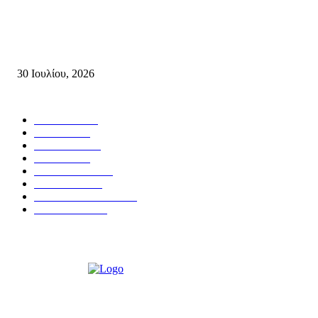
Δήλωση του Σίμου Συμεωνίδη, μέλους της ΕΠ Κρήτης του ΚΚΕ, γραμμ
της ΤΕ Λασιθίου του ΚΚΕ και δημοτικού συμβούλου Σητείας με τη Λαϊ
Συσπείρωση...
30 Ιουλίου, 2026
Δημοφιλής Κατηγορίες
ΣΗΤΕΙΑ
3270
ΛΑΣΙΘΙ
635
ΕΙΔΗΣΕΙΣ
438
ΚΡΗΤΗ
401
ΙΕΡΑΠΕΤΡΑ
318
ΑΠΟΨΕΙΣ
276
ΣΥΝΕΝΤΕΥΞΕΙΣ
250
ΠΟΛΙΤΙΚΑ
122