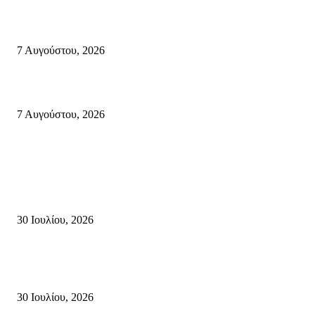
Κυριακή 9 Αυγούστου 2026: Πανελλαδική ημέρα δράσης σε νησιά, βουνά
πόλεις ενάντια στη γενοκτονία στην Παλαιστίνη.
7 Αυγούστου, 2026
Φωτιά τα ξημερώματα στη Σητεία – Η δεύτερη μέσα σε ένα 24ωρο
7 Αυγούστου, 2026
Κρήτη
Τη βαθιά οδύνη του Ελληνικού Κοινοβουλίου για την απώλεια δύο
πυροσβεστών που έχασαν τη ζωή τους εν ώρα καθήκοντος, επιχειρώντας 
καταστροφική πυρκαγιά στην...
30 Ιουλίου, 2026
Δήλωση Κατερίνας Σπυριδάκη – Βουλευτή Λασιθίου του ΠΑΣΟΚ για τις
Πυρκαγιές στην Κρήτη
30 Ιουλίου, 2026