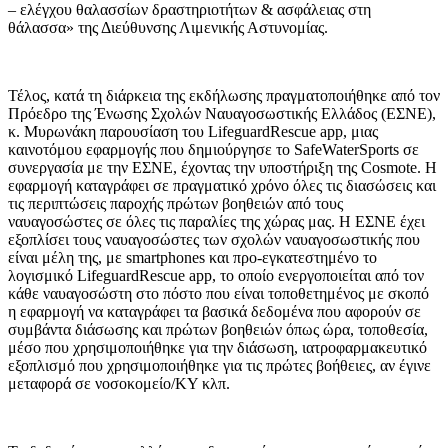
– ελέγχου θαλασσίων δραστηριοτήτων & ασφάλειας στη
θάλασσα» της Διεύθυνσης Λιμενικής Αστυνομίας.
Τέλος, κατά τη διάρκεια της εκδήλωσης πραγματοποιήθηκε από τον
Πρόεδρο της Ένωσης Σχολών Ναυαγοσωστικής Ελλάδος (ΕΣΝΕ),
κ. Μυρωνάκη παρουσίαση του LifeguardRescue app, μιας
καινοτόμου εφαρμογής που δημιούργησε το SafeWaterSports σε
συνεργασία με την ΕΣΝΕ, έχοντας την υποστήριξη της Cosmote. Η
εφαρμογή καταγράφει σε πραγματικό χρόνο όλες τις διασώσεις και
τις περιπτώσεις παροχής πρώτων βοηθειών από τους
ναυαγοσώστες σε όλες τις παραλίες της χώρας μας. Η ΕΣΝΕ έχει
εξοπλίσει τους ναυαγοσώστες των σχολών ναυαγοσωστικής που
είναι μέλη της, με smartphones και προ-εγκατεστημένο το
λογισμικό LifeguardRescue app, το οποίο ενεργοποιείται από τον
κάθε ναυαγοσώστη στο πόστο που είναι τοποθετημένος με σκοπό
η εφαρμογή να καταγράφει τα βασικά δεδομένα που αφορούν σε
συμβάντα διάσωσης και πρώτων βοηθειών όπως ώρα, τοποθεσία,
μέσο που χρησιμοποιήθηκε για την διάσωση, ιατροφαρμακευτικό
εξοπλισμό που χρησιμοποιήθηκε για τις πρώτες βοήθειες, αν έγινε
μεταφορά σε νοσοκομείο/ΚΥ κλπ.