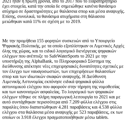
2021 ήταν η πρώτη χρονιά, από το 2017 που το Παρατηρητήριο
έχει στοιχεία, κατά την οποία δε σημειώθηκε κανένα θανάσιμο
ατύχημα σε δραστηριότητες με θαλάσσια σπορ και μέσα αναψυχής.
Επίσης, συνολικά, τα θανάσιμα ατυχήματα στη θάλασσα
μειώθηκαν κατά 11% σε σχέση με το 2019.
Με την προμήθεια 155 φορητών συσκευών από το Υπουργείο
Ψηφιακής Πολιτικής, με τα οποίο εξοπλίστηκαν οι Λιμενικές Αρχές
όλης της χώρας, και το ειδικό λογισμικό διενέργειας ψηφιακών
ελέγχων που ανέπτυξε το SafeWaterSports το 2021 με την
υποστήριξη της AlphaBank, το Πληροφοριακό Σύστημα της
διεύθυνσης απέκτησε νέες επιχειρησιακές δυνατότητες σχετικές με
τον έλεγχο των ναυαγοσωστών, των επιχειρήσεων θαλασσίων
σπορ και των ιδιωτικών σκαφών αναψυχής. Η Διεύθυνση
Λιμενικής Αστυνομίας εκπόνησε ειδικά ψηφιακά φύλλα
αστυνομικού ελέγχου που αφορούν στην τήρηση της νομοθεσίας
και των κανονισμών ασφαλείας. Tο λογισμικό των ψηφιακών
ελέγχων τέθηκε σε πλήρη παραγωγική λειτουργία το 2021 και με
αυτό συντάχθηκαν περισσότερα από 7.209 φύλλα ελέγχου στις
παραλίες όπου διαπιστώθηκαν 4.281 παραβάσεις και 4.538 φύλλα
ελέγχου στα θαλάσσια μέσα αναψυχής με 523 παραβάσεις, εκ των
οποίων οι 3.918 έλεγχοι πραγματοποιήθηκαν μέσω tablets.