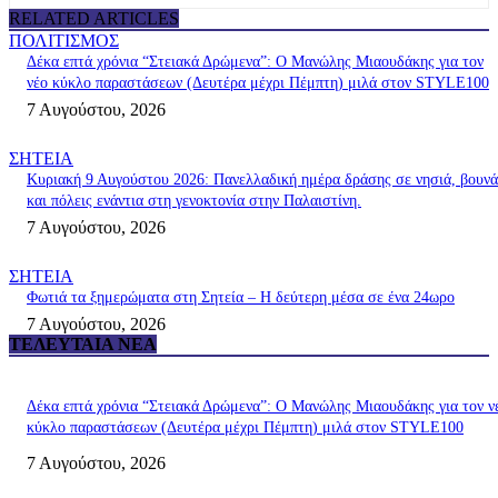
RELATED ARTICLES
ΠΟΛΙΤΙΣΜΟΣ
Δέκα επτά χρόνια “Στειακά Δρώμενα”: Ο Μανώλης Μιαουδάκης για τον
νέο κύκλο παραστάσεων (Δευτέρα μέχρι Πέμπτη) μιλά στον STYLE100
7 Αυγούστου, 2026
ΣΗΤΕΙΑ
Κυριακή 9 Αυγούστου 2026: Πανελλαδική ημέρα δράσης σε νησιά, βουνά
και πόλεις ενάντια στη γενοκτονία στην Παλαιστίνη.
7 Αυγούστου, 2026
ΣΗΤΕΙΑ
Φωτιά τα ξημερώματα στη Σητεία – Η δεύτερη μέσα σε ένα 24ωρο
7 Αυγούστου, 2026
ΤΕΛΕΥΤΑΊΑ ΝΈΑ
Δέκα επτά χρόνια “Στειακά Δρώμενα”: Ο Μανώλης Μιαουδάκης για τον ν
κύκλο παραστάσεων (Δευτέρα μέχρι Πέμπτη) μιλά στον STYLE100
7 Αυγούστου, 2026