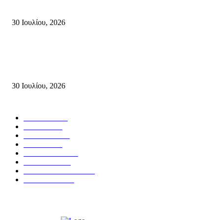
Πυρκαγιές στην Κρήτη
30 Ιουλίου, 2026
Δήλωση του Σίμου Συμεωνίδη, μέλους της ΕΠ Κρήτης του ΚΚΕ, γραμμ
της ΤΕ Λασιθίου του ΚΚΕ και δημοτικού συμβούλου Σητείας με τη Λαϊ
Συσπείρωση...
30 Ιουλίου, 2026
Δημοφιλής Κατηγορίες
ΣΗΤΕΙΑ
3270
ΛΑΣΙΘΙ
635
ΕΙΔΗΣΕΙΣ
438
ΚΡΗΤΗ
401
ΙΕΡΑΠΕΤΡΑ
318
ΑΠΟΨΕΙΣ
276
ΣΥΝΕΝΤΕΥΞΕΙΣ
250
ΠΟΛΙΤΙΚΑ
122