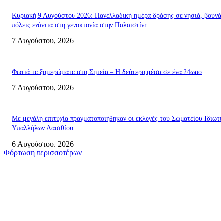
Κυριακή 9 Αυγούστου 2026: Πανελλαδική ημέρα δράσης σε νησιά, βουνά
πόλεις ενάντια στη γενοκτονία στην Παλαιστίνη.
7 Αυγούστου, 2026
Φωτιά τα ξημερώματα στη Σητεία – Η δεύτερη μέσα σε ένα 24ωρο
7 Αυγούστου, 2026
Με μεγάλη επιτυχία πραγματοποιήθηκαν οι εκλογές του Σωματείου Ιδιωτ
Υπαλλήλων Λασιθίου
6 Αυγούστου, 2026
Φόρτωση περισσοτέρων
Σητεία
Δέκα επτά χρόνια “Στειακά Δρώμενα”: Ο Μανώλης Μιαουδάκης για τον ν