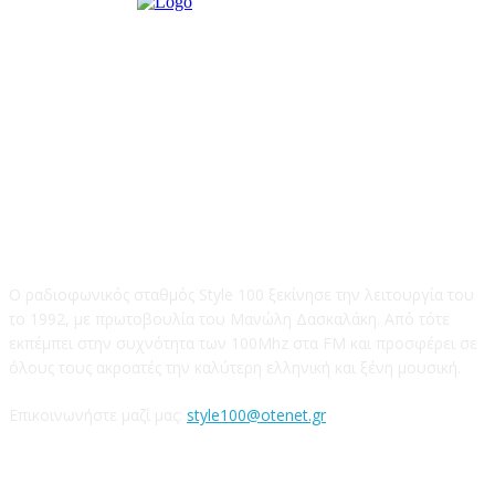
STYLE 100FM
Ο ραδιοφωνικός σταθμός Style 100 ξεκίνησε την λειτουργία του
το 1992, με πρωτοβουλία του Μανώλη Δασκαλάκη. Από τότε
εκπέμπει στην συχνότητα των 100Mhz στα FM και προσφέρει σε
όλους τους ακροατές την καλύτερη ελληνική και ξένη μουσική.
Επικοινωνήστε μαζί μας:
style100@otenet.gr