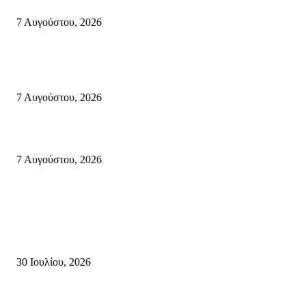
κύκλο παραστάσεων (Δευτέρα μέχρι Πέμπτη) μιλά στον STYLE100
7 Αυγούστου, 2026
Κυριακή 9 Αυγούστου 2026: Πανελλαδική ημέρα δράσης σε νησιά, βουνά
πόλεις ενάντια στη γενοκτονία στην Παλαιστίνη.
7 Αυγούστου, 2026
Φωτιά τα ξημερώματα στη Σητεία – Η δεύτερη μέσα σε ένα 24ωρο
7 Αυγούστου, 2026
Κρήτη
Τη βαθιά οδύνη του Ελληνικού Κοινοβουλίου για την απώλεια δύο
πυροσβεστών που έχασαν τη ζωή τους εν ώρα καθήκοντος, επιχειρώντας 
καταστροφική πυρκαγιά στην...
30 Ιουλίου, 2026
Δήλωση Κατερίνας Σπυριδάκη – Βουλευτή Λασιθίου του ΠΑΣΟΚ για τις