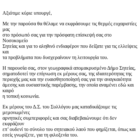
Aξιότιμε κύριε υπουργέ,
Με την παρούσα θα θέλαμε να εκφράσουμε τις θερμές ευχαριστίες
μας
στο πρόσωπό σας για την πρόσφατη επίσκεψή σας στο
Νοσοκομείο
Σητείας και για το αληθινό ενδιαφέρον που δείξατε για τις ελλείψεις
και
τα προβλήματα που δυσχεραίνουν τη λειτουργία του.
Η παρουσία σας, στον γεωγραφικά απομακρυσμένο Δήμο Σητείας,
σηματοδοτεί την επίγνωση εκ μέρους σας, της ιδιαιτερότητας της
περιοχής μας και την ευαισθητοποίησή σας για την αναγκαιότητα
άμεσης και ουσιαστικής παρέμβασης, την οποία αναμένει εδώ και
καιρό
η τοπική κοινωνία.
Εκ μέρους του Δ.Σ. του Συλλόγου μας καταδικάζουμε τις
μεμονωμένες
αρνητικές συμπεριφορές και σας διαβεβαιώνουμε ότι δεν
εκφράζουν
επ’ ουδενί το σύνολο του σητειακού λαού που φημίζεται, όπως και
εσείς γνωρίζετε, για τη φιλοξενία του.