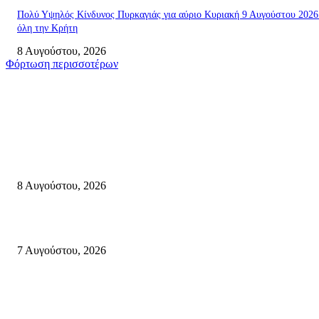
Πολύ Υψηλός Κίνδυνος Πυρκαγιάς για αύριο Κυριακή 9 Αυγούστου 2026
όλη την Κρήτη
8 Αυγούστου, 2026
Φόρτωση περισσοτέρων
Σητεία
Μάχη με τις φλόγες στα Αχλάδια – Υπεράνθρωπες προσπάθειες από τις
πυροσβεστικές δυνάμεις που κατάφεραν να θέσουν υπό έλεγχο τη φωτιά
8 Αυγούστου, 2026
Σητεία: Φωτιά στα Αχλάδια, δύσκολη μάχη με τις φλόγες – Βίντεο
7 Αυγούστου, 2026
Δέκα επτά χρόνια “Στειακά Δρώμενα”: Ο Μανώλης Μιαουδάκης για τον ν
κύκλο παραστάσεων (Δευτέρα μέχρι Πέμπτη) μιλά στον STYLE100