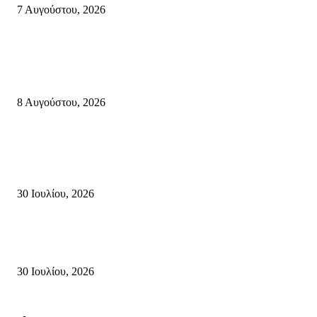
7 Αυγούστου, 2026
Κρήτη
Πολύ Υψηλός Κίνδυνος Πυρκαγιάς για αύριο Κυριακή 9 Αυγούστου 2026
όλη την Κρήτη
8 Αυγούστου, 2026
Τη βαθιά οδύνη του Ελληνικού Κοινοβουλίου για την απώλεια δύο
πυροσβεστών που έχασαν τη ζωή τους εν ώρα καθήκοντος, επιχειρώντας 
καταστροφική πυρκαγιά στην...
30 Ιουλίου, 2026
Δήλωση Κατερίνας Σπυριδάκη – Βουλευτή Λασιθίου του ΠΑΣΟΚ για τις
Πυρκαγιές στην Κρήτη
30 Ιουλίου, 2026
Δημοφιλής Κατηγορίες