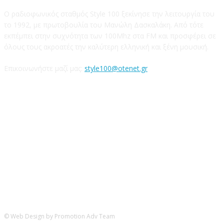
Ο ραδιοφωνικός σταθμός Style 100 ξεκίνησε την λειτουργία του
το 1992, με πρωτοβουλία του Μανώλη Δασκαλάκη. Από τότε
εκπέμπει στην συχνότητα των 100Mhz στα FM και προσφέρει σε
όλους τους ακροατές την καλύτερη ελληνική και ξένη μουσική.
Επικοινωνήστε μαζί μας:
style100@otenet.gr
Ακολουθήστε μας
© Web Design by Promotion Adv Team