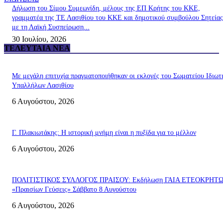
Δήλωση του Σίμου Συμεωνίδη, μέλους της ΕΠ Κρήτης του ΚΚΕ,
γραμματέα της ΤΕ Λασιθίου του ΚΚΕ και δημοτικού συμβούλου Σητείας
με τη Λαϊκή Συσπείρωση...
30 Ιουλίου, 2026
ΤΕΛΕΥΤΑΊΑ ΝΈΑ
Με μεγάλη επιτυχία πραγματοποιήθηκαν οι εκλογές του Σωματείου Ιδιωτ
Υπαλλήλων Λασιθίου
6 Αυγούστου, 2026
Γ. Πλακιωτάκης: Η ιστορική μνήμη είναι η πυξίδα για το μέλλον
6 Αυγούστου, 2026
ΠΟΛΙΤΙΣΤΙΚΟΣ ΣΥΛΛΟΓΟΣ ΠΡΑΙΣΟΥ: Εκδήλωση ΓΑΙΑ ΕΤΕΟΚΡΗΤ
«Πραισίων Γεύσεις» Σάββατο 8 Αυγούστου
6 Αυγούστου, 2026