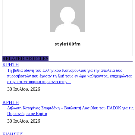
style100fm
RELATED ARTICLES
ΚΡΗΤΗ
Τη βαθιά οδύνη του Ελληνικού Κοινοβουλίου για την απώλεια δύο
πυροσβεστών που έχασαν τη ζωή τους εν ώρα καθήκοντος, επιχειρώντας
στην καταστροφική πυρκαγιά στην...
30 Ιουλίου, 2026
ΚΡΗΤΗ
Δήλωση Κατερίνας Σπυριδάκη – Βουλευτή Λασιθίου του ΠΑΣΟΚ για τις
Πυρκαγιές στην Κρήτη
30 Ιουλίου, 2026
ΕΙΔΗΣΕΙΣ