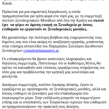
Χανιά.
Πρόκειται για μια σημαντική διοργάνωση, η οποία
πραγματοποιείται για τρίτη φορά στο νησί μας, με τη συμμετοχή
πολλών Ξενοδοχειακών Μονάδων από όλη την Κρήτη και
σκοπό
έχει να φέρει σε άμεση επαφή τα Ξενοδοχεία με όσους
επιθυμούν να εργαστούν σε Ξενοδοχειακές μονάδες.
Θα χρειαστούμε την πολύτιμη βοήθεια σας ενημερώνοντας τους
δημότες σας που είναι ακόμη σε αναζήτηση εργασίας, μπαίνοντας
στην επίσημη ιστοσελίδα του Παγκρητίου Συλλόγου Διευθυντών
Ξενοδοχείων
cretanhotelmanagers.gr
.
Οι ενδιαφερόμενοι θα βρουν αναλυτικές πληροφορίες και
δηλώσεις συμμετοχής. Πιστεύουμε ότι οι διαθέσιμες θέσεις θα
πρέπει να καλυφθούν από ντόπιους εργαζόμενους στηρίζοντας τον
τόπο μας και προβάλλοντας την κρητική μας κουλτούρα και
φιλοξενία.
Δικαίωμα συμμετοχής, κατόπιν έγκαιρης αίτησης, έχουν οι
εργαζόμενοι με προϋπηρεσία σε ξενοδοχειακές μονάδες, αλλά και
όποιος επιθυμεί να ξεκινήσει μια νέα σταδιοδρομία στο
συγκεκριμένο χώρο. Στην εκδήλωση μπορούν να συμμετέχουν
επίσης και οι σπουδαστές των Τουριστικών σχολών που επιθυμούν
να πραγματοποιήσουν την πρακτική τους άσκηση.