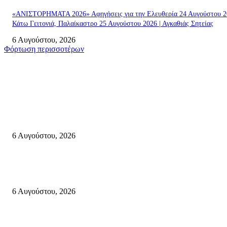
«ΑΝΙΣΤΟΡΗΜΑΤΑ 2026» Αφηγήσεις για την Ελευθερία 24 Αυγούστου 2
Κάτω Γειτονιά, Παλαίκαστρο 25 Αυγούστου 2026 | Αγκαθιάς Σητείας
6 Αυγούστου, 2026
Φόρτωση περισσοτέρων
Σητεία
«ΑΝΙΣΤΟΡΗΜΑΤΑ 2026» Αφηγήσεις για την Ελευθερία 24 Αυγούστου 2
Κάτω Γειτονιά, Παλαίκαστρο 25 Αυγούστου 2026 | Αγκαθιάς Σητείας
6 Αυγούστου, 2026
Λασίθι: Μεγάλη φωτιά στο Καρύδι Σητείας (περιοχή Χώνος)- Μήνυμα απ
112
6 Αυγούστου, 2026
Ολονύκτια Ιερά Αγρυπνία επί τη μνήμη του Οσίου Ιωσήφ του Γεροντογιά