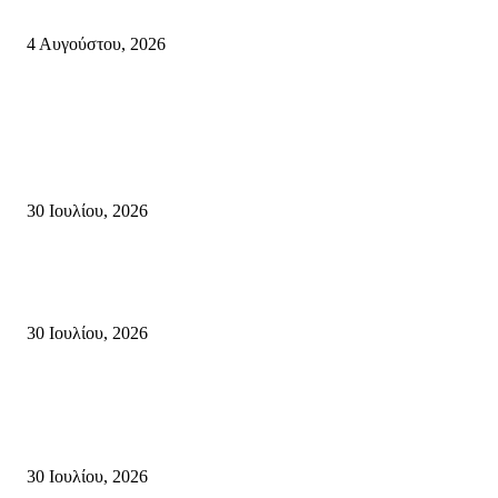
στην Ιερά Μονή Καψά Σητείας
4 Αυγούστου, 2026
Κρήτη
Τη βαθιά οδύνη του Ελληνικού Κοινοβουλίου για την απώλεια δύο
πυροσβεστών που έχασαν τη ζωή τους εν ώρα καθήκοντος, επιχειρώντας 
καταστροφική πυρκαγιά στην...
30 Ιουλίου, 2026
Δήλωση Κατερίνας Σπυριδάκη – Βουλευτή Λασιθίου του ΠΑΣΟΚ για τις
Πυρκαγιές στην Κρήτη
30 Ιουλίου, 2026
Δήλωση του Σίμου Συμεωνίδη, μέλους της ΕΠ Κρήτης του ΚΚΕ, γραμμ
της ΤΕ Λασιθίου του ΚΚΕ και δημοτικού συμβούλου Σητείας με τη Λαϊ
Συσπείρωση...
30 Ιουλίου, 2026