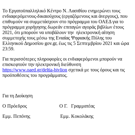
Το Εργατοϋπαλληλικό Κέντρο Ν. Λασιθίου ενημερώνει τους
ενδιαφερόμενους-δικαιούχους (εργαζόμενους και άνεργους), που
επιθυμούν να συμμετάσχουν στο πρόγραμμα του ΟΑΕΔ για το
πρόγραμμα χορήγησης δωρεάν επιταγών αγοράς βιβλίων έτους
2021, ότι μπορούν να υποβάλουν την ηλεκτρονική αίτηση
συμμετοχής τους μέσω της Ενιαίας Ψηφιακής Πύλης του
Ελληνικού Δημοσίου gov.gr, έως τις 5 Σεπτεμβρίου 2021 και ώρα
23:59.
Για περισσότερες πληροφορίες οι ενδιαφερόμενοι μπορούν να
επισκεφτούν την ηλεκτρονική διεύθυνση
https://www.oaed.gr/deltia-bivlion
σχετικά με τους όρους και τις
προϋποθέσεις του προγράμματος.
Για τη Διοίκηση
Ο Πρόεδρος O Γ. Γραμματέας
Εμμ. Πεπόνης Εμμ. Κοκολάκης