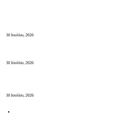
Κρήτη
Τη βαθιά οδύνη του Ελληνικού Κοινοβουλίου για την απώλεια δύο
πυροσβεστών που έχασαν τη ζωή τους εν ώρα καθήκοντος, επιχειρώντας 
καταστροφική πυρκαγιά στην...
30 Ιουλίου, 2026
Δήλωση Κατερίνας Σπυριδάκη – Βουλευτή Λασιθίου του ΠΑΣΟΚ για τις
Πυρκαγιές στην Κρήτη
30 Ιουλίου, 2026
Δήλωση του Σίμου Συμεωνίδη, μέλους της ΕΠ Κρήτης του ΚΚΕ, γραμμ
της ΤΕ Λασιθίου του ΚΚΕ και δημοτικού συμβούλου Σητείας με τη Λαϊ
Συσπείρωση...
30 Ιουλίου, 2026
Δημοφιλής Κατηγορίες
ΣΗΤΕΙΑ
3265