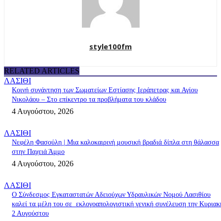
style100fm
RELATED ARTICLES
ΛΑΣΙΘΙ
Κοινή συνάντηση των Σωματείων Εστίασης Ιεράπετρας και Αγίου
Νικολάου – Στο επίκεντρο τα προβλήματα του κλάδου
4 Αυγούστου, 2026
ΛΑΣΙΘΙ
Νεφέλη Φασούλη | Μια καλοκαιρινή μουσική βραδιά δίπλα στη θάλασσα
στην Παχειά Άμμο
4 Αυγούστου, 2026
ΛΑΣΙΘΙ
Ο Σύνδεσμος Εγκαταστατών Αδειούχων Υδραυλικών Νομού Λασιθίου
καλεί τα μέλη του σε εκλογοαπολογιστική γενική συνέλευση την Κυριακ
2 Αυγούστου