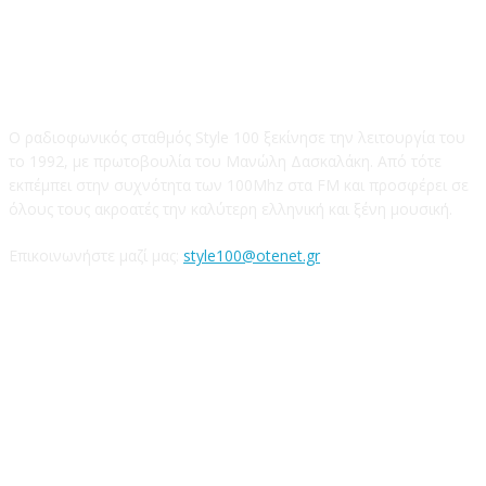
STYLE 100FM
Ο ραδιοφωνικός σταθμός Style 100 ξεκίνησε την λειτουργία του
το 1992, με πρωτοβουλία του Μανώλη Δασκαλάκη. Από τότε
εκπέμπει στην συχνότητα των 100Mhz στα FM και προσφέρει σε
όλους τους ακροατές την καλύτερη ελληνική και ξένη μουσική.
Επικοινωνήστε μαζί μας:
style100@otenet.gr
Ακολουθήστε μας