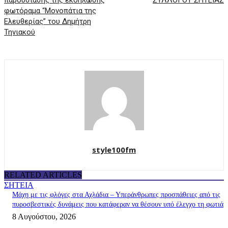
παρουσίασης της εκδήλωσης
ΣΥΛΛΟΓΟΥ ΣΗΤΕΙΑΣ
φωτόραμα “Μονοπάτια της
Ελευθερίας” του Δημήτρη
Τηνιακού
style100fm
RELATED ARTICLES
ΣΗΤΕΙΑ
Μάχη με τις φλόγες στα Αχλάδια – Υπεράνθρωπες προσπάθειες από τις
πυροσβεστικές δυνάμεις που κατάφεραν να θέσουν υπό έλεγχο τη φωτιά
8 Αυγούστου, 2026