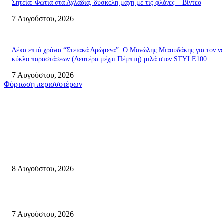
Σητεία: Φωτιά στα Αχλάδια, δύσκολη μάχη με τις φλόγες – Βίντεο
7 Αυγούστου, 2026
Δέκα επτά χρόνια “Στειακά Δρώμενα”: Ο Μανώλης Μιαουδάκης για τον ν
κύκλο παραστάσεων (Δευτέρα μέχρι Πέμπτη) μιλά στον STYLE100
7 Αυγούστου, 2026
Φόρτωση περισσοτέρων
Σητεία
Μάχη με τις φλόγες στα Αχλάδια – Υπεράνθρωπες προσπάθειες από τις
πυροσβεστικές δυνάμεις που κατάφεραν να θέσουν υπό έλεγχο τη φωτιά
8 Αυγούστου, 2026
Σητεία: Φωτιά στα Αχλάδια, δύσκολη μάχη με τις φλόγες – Βίντεο
7 Αυγούστου, 2026