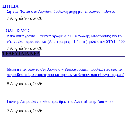
ΣΗΤΕΙΑ
Σητεία: Φωτιά στα Αχλάδια, δύσκολη μάχη με τις φλόγες – Βίντεο
7 Αυγούστου, 2026
ΠΟΛΙΤΙΣΜΟΣ
Δέκα επτά χρόνια “Στειακά Δρώμενα”: Ο Μανώλης Μιαουδάκης για τον
νέο κύκλο παραστάσεων (Δευτέρα μέχρι Πέμπτη) μιλά στον STYLE100
7 Αυγούστου, 2026
ΤΕΛΕΥΤΑΊΑ ΝΈΑ
Μάχη με τις φλόγες στα Αχλάδια – Υπεράνθρωπες προσπάθειες από τις
πυροσβεστικές δυνάμεις που κατάφεραν να θέσουν υπό έλεγχο τη φωτιά
8 Αυγούστου, 2026
Γιάννης Ανδρουλάκης νέος πρόεδρος της Αναπτυξιακής Λασιθίου
7 Αυγούστου, 2026