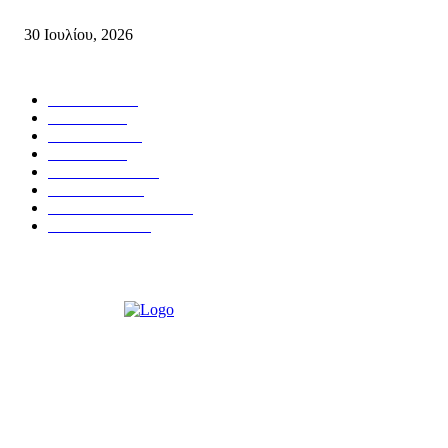
Συσπείρωση...
30 Ιουλίου, 2026
Δημοφιλής Κατηγορίες
ΣΗΤΕΙΑ
3272
ΛΑΣΙΘΙ
636
ΕΙΔΗΣΕΙΣ
438
ΚΡΗΤΗ
401
ΙΕΡΑΠΕΤΡΑ
318
ΑΠΟΨΕΙΣ
276
ΣΥΝΕΝΤΕΥΞΕΙΣ
250
ΠΟΛΙΤΙΚΑ
122