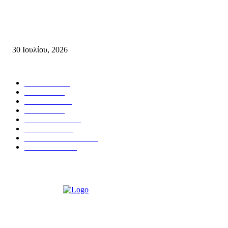
Δήλωση του Σίμου Συμεωνίδη, μέλους της ΕΠ Κρήτης του ΚΚΕ, γραμμ
της ΤΕ Λασιθίου του ΚΚΕ και δημοτικού συμβούλου Σητείας με τη Λαϊ
Συσπείρωση...
30 Ιουλίου, 2026
Δημοφιλής Κατηγορίες
ΣΗΤΕΙΑ
3267
ΛΑΣΙΘΙ
635
ΕΙΔΗΣΕΙΣ
438
ΚΡΗΤΗ
401
ΙΕΡΑΠΕΤΡΑ
318
ΑΠΟΨΕΙΣ
276
ΣΥΝΕΝΤΕΥΞΕΙΣ
249
ΠΟΛΙΤΙΚΑ
122