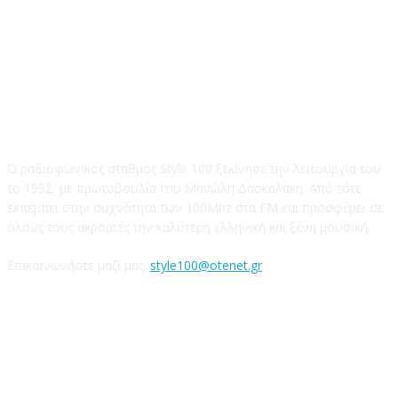
STYLE 100FM
Ο ραδιοφωνικός σταθμός Style 100 ξεκίνησε την λειτουργία του
το 1992, με πρωτοβουλία του Μανώλη Δασκαλάκη. Από τότε
εκπέμπει στην συχνότητα των 100Mhz στα FM και προσφέρει σε
όλους τους ακροατές την καλύτερη ελληνική και ξένη μουσική.
Επικοινωνήστε μαζί μας:
style100@otenet.gr
Ακολουθήστε μας