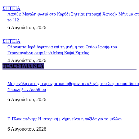
ΣΗΤΕΙΑ
Λασίθι: Μεγάλη φωτιά στο Καρύδι Σητείας (περιοχή Χώνος)- Μήνυμα απ
το 112
6 Αυγούστου, 2026
ΣΗΤΕΙΑ
Ολονύκτια Ιερά Αγρυπνία επί τη μνήμη του Οσίου Ιωσήφ του
Γεροντογιάννη στην Ιερά Μονή Καψά Σητείας
4 Αυγούστου, 2026
ΤΕΛΕΥΤΑΊΑ ΝΈΑ
Με μεγάλη επιτυχία πραγματοποιήθηκαν οι εκλογές του Σωματείου Ιδιωτ
Υπαλλήλων Λασιθίου
6 Αυγούστου, 2026
Γ. Πλακιωτάκης: Η ιστορική μνήμη είναι η πυξίδα για το μέλλον
6 Αυγούστου, 2026