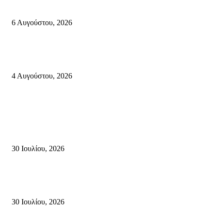
112
6 Αυγούστου, 2026
Ολονύκτια Ιερά Αγρυπνία επί τη μνήμη του Οσίου Ιωσήφ του Γεροντογιά
στην Ιερά Μονή Καψά Σητείας
4 Αυγούστου, 2026
Κρήτη
Τη βαθιά οδύνη του Ελληνικού Κοινοβουλίου για την απώλεια δύο
πυροσβεστών που έχασαν τη ζωή τους εν ώρα καθήκοντος, επιχειρώντας 
καταστροφική πυρκαγιά στην...
30 Ιουλίου, 2026
Δήλωση Κατερίνας Σπυριδάκη – Βουλευτή Λασιθίου του ΠΑΣΟΚ για τις
Πυρκαγιές στην Κρήτη
30 Ιουλίου, 2026