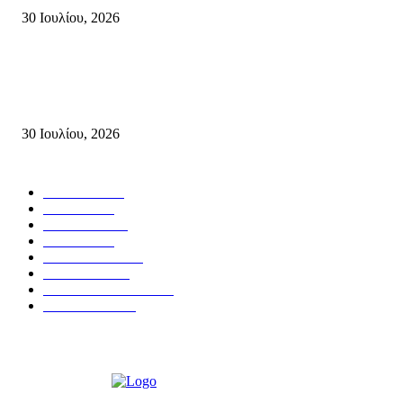
30 Ιουλίου, 2026
Δήλωση του Σίμου Συμεωνίδη, μέλους της ΕΠ Κρήτης του ΚΚΕ, γραμμ
της ΤΕ Λασιθίου του ΚΚΕ και δημοτικού συμβούλου Σητείας με τη Λαϊ
Συσπείρωση...
30 Ιουλίου, 2026
Δημοφιλής Κατηγορίες
ΣΗΤΕΙΑ
3269
ΛΑΣΙΘΙ
635
ΕΙΔΗΣΕΙΣ
438
ΚΡΗΤΗ
401
ΙΕΡΑΠΕΤΡΑ
318
ΑΠΟΨΕΙΣ
276
ΣΥΝΕΝΤΕΥΞΕΙΣ
249
ΠΟΛΙΤΙΚΑ
122