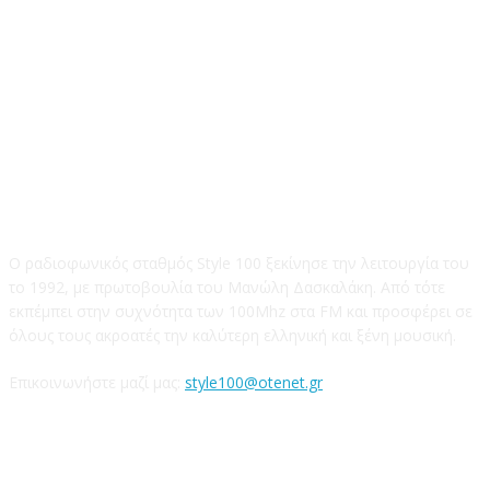
STYLE 100FM
Ο ραδιοφωνικός σταθμός Style 100 ξεκίνησε την λειτουργία του
το 1992, με πρωτοβουλία του Μανώλη Δασκαλάκη. Από τότε
εκπέμπει στην συχνότητα των 100Mhz στα FM και προσφέρει σε
όλους τους ακροατές την καλύτερη ελληνική και ξένη μουσική.
Επικοινωνήστε μαζί μας:
style100@otenet.gr
Ακολουθήστε μας