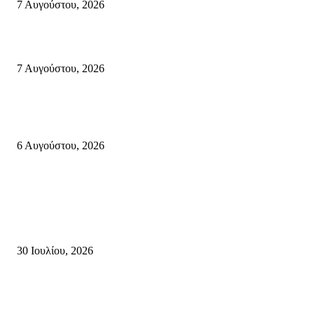
7 Αυγούστου, 2026
Φωτιά τα ξημερώματα στη Σητεία – Η δεύτερη μέσα σε ένα 24ωρο
7 Αυγούστου, 2026
«ΑΝΙΣΤΟΡΗΜΑΤΑ 2026» Αφηγήσεις για την Ελευθερία 24 Αυγούστου 2
Κάτω Γειτονιά, Παλαίκαστρο 25 Αυγούστου 2026 | Αγκαθιάς Σητείας
6 Αυγούστου, 2026
Κρήτη
Τη βαθιά οδύνη του Ελληνικού Κοινοβουλίου για την απώλεια δύο
πυροσβεστών που έχασαν τη ζωή τους εν ώρα καθήκοντος, επιχειρώντας 
καταστροφική πυρκαγιά στην...
30 Ιουλίου, 2026
Δήλωση Κατερίνας Σπυριδάκη – Βουλευτή Λασιθίου του ΠΑΣΟΚ για τις
Πυρκαγιές στην Κρήτη