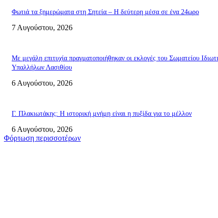
Φωτιά τα ξημερώματα στη Σητεία – Η δεύτερη μέσα σε ένα 24ωρο
7 Αυγούστου, 2026
Με μεγάλη επιτυχία πραγματοποιήθηκαν οι εκλογές του Σωματείου Ιδιωτ
Υπαλλήλων Λασιθίου
6 Αυγούστου, 2026
Γ. Πλακιωτάκης: Η ιστορική μνήμη είναι η πυξίδα για το μέλλον
6 Αυγούστου, 2026
Φόρτωση περισσοτέρων
Σητεία
Κυριακή 9 Αυγούστου 2026: Πανελλαδική ημέρα δράσης σε νησιά, βουνά
πόλεις ενάντια στη γενοκτονία στην Παλαιστίνη.