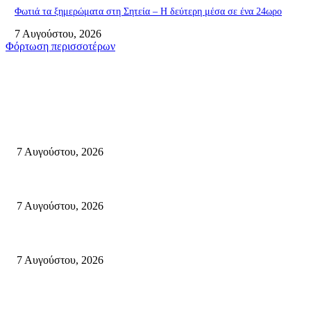
Φωτιά τα ξημερώματα στη Σητεία – Η δεύτερη μέσα σε ένα 24ωρο
7 Αυγούστου, 2026
Φόρτωση περισσοτέρων
Σητεία
Σητεία: Φωτιά στα Αχλάδια, δύσκολη μάχη με τις φλόγες – Βίντεο
7 Αυγούστου, 2026
Δέκα επτά χρόνια “Στειακά Δρώμενα”: Ο Μανώλης Μιαουδάκης για τον 
7 Αυγούστου, 2026
Κυριακή 9 Αυγούστου 2026: Πανελλαδική ημέρα δράσης σε νησιά, βουνά κ
7 Αυγούστου, 2026
Κρήτη
Τη βαθιά οδύνη του Ελληνικού Κοινοβουλίου για την απώλεια δύο πυροσβ