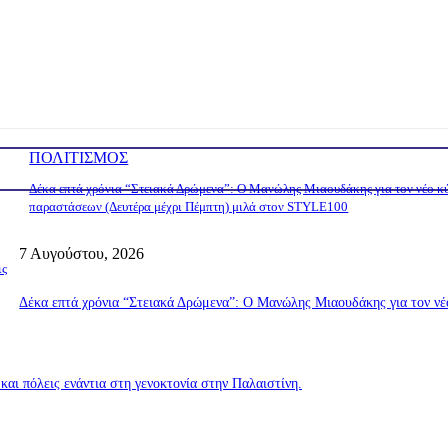
ΠΟΛΙΤΙΣΜΟΣ
Δέκα επτά χρόνια “Στειακά Δρώμενα”: Ο Μανώλης Μιαουδάκης για τον νέο κ
παραστάσεων (Δευτέρα μέχρι Πέμπτη) μιλά στον STYLE100
7 Αυγούστου, 2026
ις
Δέκα επτά χρόνια “Στειακά Δρώμενα”: Ο Μανώλης Μιαουδάκης για τον ν
αι πόλεις ενάντια στη γενοκτονία στην Παλαιστίνη.