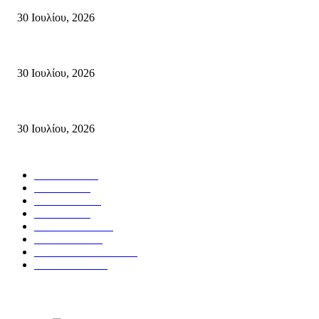
30 Ιουλίου, 2026
Δήλωση Κατερίνας Σπυριδάκη – Βουλευτή Λασιθίου του ΠΑΣΟΚ για τις
30 Ιουλίου, 2026
Δήλωση του Σίμου Συμεωνίδη, μέλους της ΕΠ Κρήτης του ΚΚΕ, γραμματ
30 Ιουλίου, 2026
Δημοφιλής Κατηγορίες
ΣΗΤΕΙΑ
3271
ΛΑΣΙΘΙ
635
ΕΙΔΗΣΕΙΣ
438
ΚΡΗΤΗ
401
ΙΕΡΑΠΕΤΡΑ
318
ΑΠΟΨΕΙΣ
276
ΣΥΝΕΝΤΕΥΞΕΙΣ
250
ΠΟΛΙΤΙΚΑ
122