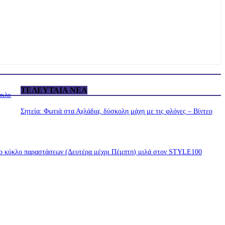
ΤΕΛΕΥΤΑΊΑ ΝΈΑ
ύκλο
Σητεία: Φωτιά στα Αχλάδια, δύσκολη μάχη με τις φλόγες – Βίντεο
έο κύκλο παραστάσεων (Δευτέρα μέχρι Πέμπτη) μιλά στον STYLE100