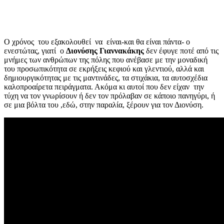
Ο χρόνος του εξακολουθεί να είναι-και θα είναι πάντα- ο
ενεστώτας, γιατί ο
Διονύσης Γιαννακάκης
δεν έφυγε ποτέ από τις
μνήμες των ανθρώπων της πόλης που ανέβασε με την μοναδική
του προσωπικότητα σε εκρήξεις κεφιού και γλεντιού, αλλά και
δημιουργικότητας με τις μαντινάδες, τα στιχάκια, τα αυτοσχέδια
καλοπροαίρετα πειράγματα. Ακόμα κι αυτοί που δεν είχαν την
τύχη να τον γνωρίσουν ή δεν τον πρόλαβαν σε κάποιο πανηγύρι, ή
σε μια βόλτα του ,εδώ, στην παραλία, ξέρουν για τον Διονύση.