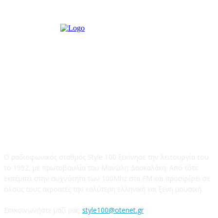
STYLE 100FM
Ο ραδιοφωνικός σταθμός Style 100 ξεκίνησε την λειτουργία του
το 1992, με πρωτοβουλία του Μανώλη Δασκαλάκη. Από τότε
εκπέμπει στην συχνότητα των 100Mhz στα FM και προσφέρει σε
όλους τους ακροατές την καλύτερη ελληνική και ξένη μουσική.
Επικοινωνήστε μαζί μας:
style100@otenet.gr