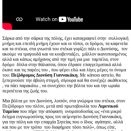
Σάρκα από την σάρκα της πόλης, έχει καταγραφτεί στην συλλογική
μνήμη και επειδή μνήμη έχουν και οι τόποι, οι δρόμοι, τα καφενεία
και τα στέκια, στα γνωστά του στέκια γυρίζει πάλι ο Διονύσης, τον
ακούμε να τραγουδά και να κουβεντιάζει, μάλλον ικανοποιημένος
αλλά και κάπως αμήχανος από την τιμή για μια ταμπέλα, στον
δρόμο δίπλα στην θάλασσα, όπου έδρασε επαγγελματικά αλλά
έκανε και τις παρέες του , που φέρει εδώ και λίγες μέρες το όνομα
του:
Πεζόδρομος Διονύση Γιαννακάκη
. Με κάποιο αστείο, θα
ξεπερνούσε την άβολη στιγμή, σίγουρα καi θα συνέχιζε ακάθεκτος
, να πάει παρακάτω , να συνεχίσει την βόλτα του και την ωραία
περιπέτεια της ζωής του.
Μια βόλτα με τον Διονύση, λοιπόν, στα γνώριμα του στέκια, στον
Πεζόδρομο του πλέον, μετά από πρωτοβουλία του
Λιμενικού
Ταμείου
που πήρε την απόφαση ονοματοδοσίας ως «ένα μικρό
δείγμα ευγνωμοσύνης προς τον αείμνηστο Διονύση Γιαννακάκη,
για την πόλη και την επαρχία Σητείας που ο ίδιος αγάπησε, αλλά
και που με τον τρόπο του διαφήμισε τόσο πολύ», όπως είπε,