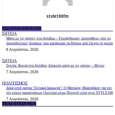
style100fm
RELATED ARTICLES
ΣΗΤΕΙΑ
Μάχη με τις φλόγες στα Αχλάδια – Υπεράνθρωπες προσπάθειες από τις
πυροσβεστικές δυνάμεις που κατάφεραν να θέσουν υπό έλεγχο τη φωτιά
8 Αυγούστου, 2026
ΣΗΤΕΙΑ
Σητεία: Φωτιά στα Αχλάδια, δύσκολη μάχη με τις φλόγες – Βίντεο
7 Αυγούστου, 2026
ΠΟΛΙΤΙΣΜΟΣ
Δέκα επτά χρόνια “Στειακά Δρώμενα”: Ο Μανώλης Μιαουδάκης για τον
νέο κύκλο παραστάσεων (Δευτέρα μέχρι Πέμπτη) μιλά στον STYLE100
7 Αυγούστου, 2026
ΤΕΛΕΥΤΑΊΑ ΝΈΑ