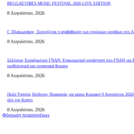
REGGAEVIBES MUSIC FESTIVAL 2026 LIVE EDITION
8 Αυγούστου, 2026
Γ. Πλακιωτάκης: Συνεχίζεται η αναβάθμιση των σχολικών μονάδων στο Λ
8 Αυγούστου, 2026
Σύλλογος Εργαζομένων ΓΝΑΝ: Ενημερωτική συνάντηση στο ΓΝΑΝ για 
μισθολογικά και εργασιακά θεματα
8 Αυγούστου, 2026
Πολύ Υψηλός Κίνδυνος Πυρκαγιάς για αύριο Κυριακή 9 Αυγούστου 2026
όλη την Κρήτη
8 Αυγούστου, 2026
Φόρτωση περισσοτέρων