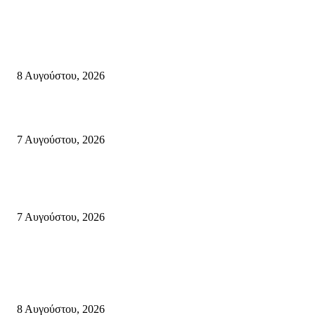
Σητεία
Μάχη με τις φλόγες στα Αχλάδια – Υπεράνθρωπες προσπάθειες από τις
πυροσβεστικές δυνάμεις που κατάφεραν να θέσουν υπό έλεγχο τη φωτιά
8 Αυγούστου, 2026
Σητεία: Φωτιά στα Αχλάδια, δύσκολη μάχη με τις φλόγες – Βίντεο
7 Αυγούστου, 2026
Δέκα επτά χρόνια “Στειακά Δρώμενα”: Ο Μανώλης Μιαουδάκης για τον ν
κύκλο παραστάσεων (Δευτέρα μέχρι Πέμπτη) μιλά στον STYLE100
7 Αυγούστου, 2026
Κρήτη
Πολύ Υψηλός Κίνδυνος Πυρκαγιάς για αύριο Κυριακή 9 Αυγούστου 2026
όλη την Κρήτη
8 Αυγούστου, 2026