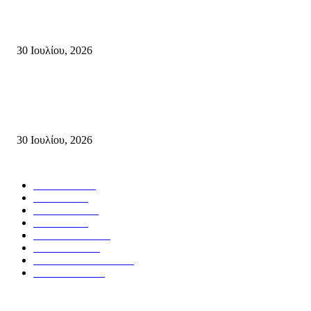
Δήλωση Κατερίνας Σπυριδάκη – Βουλευτή Λασιθίου του ΠΑΣΟΚ για τις
Πυρκαγιές στην Κρήτη
30 Ιουλίου, 2026
Δήλωση του Σίμου Συμεωνίδη, μέλους της ΕΠ Κρήτης του ΚΚΕ, γραμμ
της ΤΕ Λασιθίου του ΚΚΕ και δημοτικού συμβούλου Σητείας με τη Λαϊ
Συσπείρωση...
30 Ιουλίου, 2026
Δημοφιλής Κατηγορίες
ΣΗΤΕΙΑ
3267
ΛΑΣΙΘΙ
635
ΕΙΔΗΣΕΙΣ
438
ΚΡΗΤΗ
401
ΙΕΡΑΠΕΤΡΑ
318
ΑΠΟΨΕΙΣ
276
ΣΥΝΕΝΤΕΥΞΕΙΣ
249
ΠΟΛΙΤΙΚΑ
122