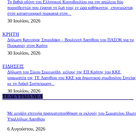
Τη βαθιά οδύνη του Ελληνικού Κοινοβουλίου για την απώλεια δύο
πυροσβεστών που έχασαν τη ζωή τους εν ώρα καθήκοντος, επιχειρώντας
στην καταστροφική πυρκαγιά στην...
30 Ιουλίου, 2026
ΚΡΗΤΗ
Δήλωση Κατερίνας Σπυριδάκη – Βουλευτή Λασιθίου του ΠΑΣΟΚ για τις
Πυρκαγιές στην Κρήτη
30 Ιουλίου, 2026
ΕΙΔΗΣΕΙΣ
Δήλωση του Σίμου Συμεωνίδη, μέλους της ΕΠ Κρήτης του ΚΚΕ,
γραμματέα της ΤΕ Λασιθίου του ΚΚΕ και δημοτικού συμβούλου Σητείας
με τη Λαϊκή Συσπείρωση...
30 Ιουλίου, 2026
ΤΕΛΕΥΤΑΊΑ ΝΈΑ
Με μεγάλη επιτυχία πραγματοποιήθηκαν οι εκλογές του Σωματείου Ιδιωτ
Υπαλλήλων Λασιθίου
6 Αυγούστου, 2026