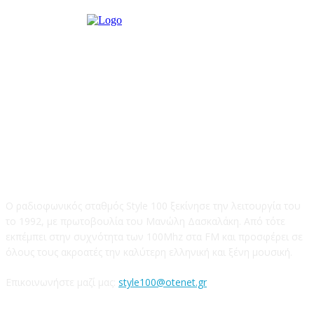
STYLE 100FM
Ο ραδιοφωνικός σταθμός Style 100 ξεκίνησε την λειτουργία του
το 1992, με πρωτοβουλία του Μανώλη Δασκαλάκη. Από τότε
εκπέμπει στην συχνότητα των 100Mhz στα FM και προσφέρει σε
όλους τους ακροατές την καλύτερη ελληνική και ξένη μουσική.
Επικοινωνήστε μαζί μας:
style100@otenet.gr