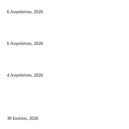
Κάτω Γειτονιά, Παλαίκαστρο 25 Αυγούστου 2026 | Αγκαθιάς Σητείας
6 Αυγούστου, 2026
Λασίθι: Μεγάλη φωτιά στο Καρύδι Σητείας (περιοχή Χώνος)- Μήνυμα απ
112
6 Αυγούστου, 2026
Ολονύκτια Ιερά Αγρυπνία επί τη μνήμη του Οσίου Ιωσήφ του Γεροντογιά
στην Ιερά Μονή Καψά Σητείας
4 Αυγούστου, 2026
Κρήτη
Τη βαθιά οδύνη του Ελληνικού Κοινοβουλίου για την απώλεια δύο
πυροσβεστών που έχασαν τη ζωή τους εν ώρα καθήκοντος, επιχειρώντας 
καταστροφική πυρκαγιά στην...
30 Ιουλίου, 2026