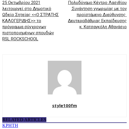
25 Οκτωβρίου 2021
Πολυδύναμο Κέντρο Λασιθίου
λειτουργεί στο Δημοτικό
:Συνάντηση γνωριμίας με τον
Ωδείο Σητείας <<Ο ΣΤΡΑΤΗΣ
προϊστάμενο Διεύθυνσης
ΚΑΛΟΓΕΡΙΔΗΣ>> το
Δευτεροβάθμιας Εκπαίδευσης
πρόγραμμα σύγχρονων
κ. Κατσαγκόλη Αθανάσιο
πιστοποιημένων σπουδών
RSL ROCKSCHOOL
style100fm
RELATED ARTICLES
ΚΡΗΤΗ