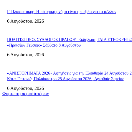
Γ. Πλακιωτάκης: Η ιστορική μνήμη είναι η πυξίδα για το μέλλον
6 Αυγούστου, 2026
ΠΟΛΙΤΙΣΤΙΚΟΣ ΣΥΛΛΟΓΟΣ ΠΡΑΙΣΟΥ: Εκδήλωση ΓΑΙΑ ΕΤΕΟΚΡΗΤ
«Πραισίων Γεύσεις» Σάββατο 8 Αυγούστου
6 Αυγούστου, 2026
«ΑΝΙΣΤΟΡΗΜΑΤΑ 2026» Αφηγήσεις για την Ελευθερία 24 Αυγούστου 2
Κάτω Γειτονιά, Παλαίκαστρο 25 Αυγούστου 2026 | Αγκαθιάς Σητείας
6 Αυγούστου, 2026
Φόρτωση περισσοτέρων
Σητεία
«ΑΝΙΣΤΟΡΗΜΑΤΑ 2026» Αφηγήσεις για την Ελευθερία 24 Αυγούστου 2