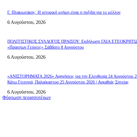
Γ. Πλακιωτάκης: Η ιστορική μνήμη είναι η πυξίδα για το μέλλον
6 Αυγούστου, 2026
ΠΟΛΙΤΙΣΤΙΚΟΣ ΣΥΛΛΟΓΟΣ ΠΡΑΙΣΟΥ: Εκδήλωση ΓΑΙΑ ΕΤΕΟΚΡΗΤ
«Πραισίων Γεύσεις» Σάββατο 8 Αυγούστου
6 Αυγούστου, 2026
«ΑΝΙΣΤΟΡΗΜΑΤΑ 2026» Αφηγήσεις για την Ελευθερία 24 Αυγούστου 2
Κάτω Γειτονιά, Παλαίκαστρο 25 Αυγούστου 2026 | Αγκαθιάς Σητείας
6 Αυγούστου, 2026
Φόρτωση περισσοτέρων
Σητεία
«ΑΝΙΣΤΟΡΗΜΑΤΑ 2026» Αφηγήσεις για την Ελευθερία 24 Αυγούστου 2