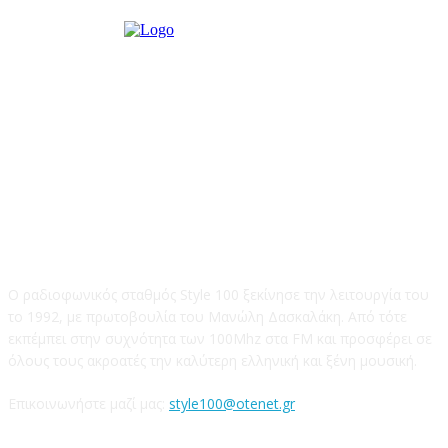
STYLE 100FM
Ο ραδιοφωνικός σταθμός Style 100 ξεκίνησε την λειτουργία του
το 1992, με πρωτοβουλία του Μανώλη Δασκαλάκη. Από τότε
εκπέμπει στην συχνότητα των 100Mhz στα FM και προσφέρει σε
όλους τους ακροατές την καλύτερη ελληνική και ξένη μουσική.
Επικοινωνήστε μαζί μας:
style100@otenet.gr