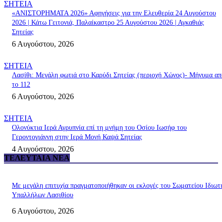
ΣΗΤΕΙΑ
«ΑΝΙΣΤΟΡΗΜΑΤΑ 2026» Αφηγήσεις για την Ελευθερία 24 Αυγούστου
2026 | Κάτω Γειτονιά, Παλαίκαστρο 25 Αυγούστου 2026 | Αγκαθιάς
Σητείας
6 Αυγούστου, 2026
ΣΗΤΕΙΑ
Λασίθι: Μεγάλη φωτιά στο Καρύδι Σητείας (περιοχή Χώνος)- Μήνυμα απ
το 112
6 Αυγούστου, 2026
ΣΗΤΕΙΑ
Ολονύκτια Ιερά Αγρυπνία επί τη μνήμη του Οσίου Ιωσήφ του
Γεροντογιάννη στην Ιερά Μονή Καψά Σητείας
4 Αυγούστου, 2026
ΤΕΛΕΥΤΑΊΑ ΝΈΑ
Με μεγάλη επιτυχία πραγματοποιήθηκαν οι εκλογές του Σωματείου Ιδιωτ
Υπαλλήλων Λασιθίου
6 Αυγούστου, 2026