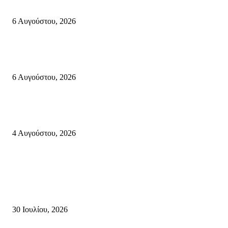
Κάτω Γειτονιά, Παλαίκαστρο 25 Αυγούστου 2026 | Αγκαθιάς Σητείας
6 Αυγούστου, 2026
Λασίθι: Μεγάλη φωτιά στο Καρύδι Σητείας (περιοχή Χώνος)- Μήνυμα απ
112
6 Αυγούστου, 2026
Ολονύκτια Ιερά Αγρυπνία επί τη μνήμη του Οσίου Ιωσήφ του Γεροντογιά
στην Ιερά Μονή Καψά Σητείας
4 Αυγούστου, 2026
Κρήτη
Τη βαθιά οδύνη του Ελληνικού Κοινοβουλίου για την απώλεια δύο
πυροσβεστών που έχασαν τη ζωή τους εν ώρα καθήκοντος, επιχειρώντας 
καταστροφική πυρκαγιά στην...
30 Ιουλίου, 2026