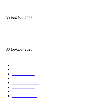
Δήλωση Κατερίνας Σπυριδάκη – Βουλευτή Λασιθίου του ΠΑΣΟΚ για τις
Πυρκαγιές στην Κρήτη
30 Ιουλίου, 2026
Δήλωση του Σίμου Συμεωνίδη, μέλους της ΕΠ Κρήτης του ΚΚΕ, γραμμ
της ΤΕ Λασιθίου του ΚΚΕ και δημοτικού συμβούλου Σητείας με τη Λαϊ
Συσπείρωση...
30 Ιουλίου, 2026
Δημοφιλής Κατηγορίες
ΣΗΤΕΙΑ
3267
ΛΑΣΙΘΙ
635
ΕΙΔΗΣΕΙΣ
438
ΚΡΗΤΗ
401
ΙΕΡΑΠΕΤΡΑ
318
ΑΠΟΨΕΙΣ
276
ΣΥΝΕΝΤΕΥΞΕΙΣ
249
ΠΟΛΙΤΙΚΑ
122