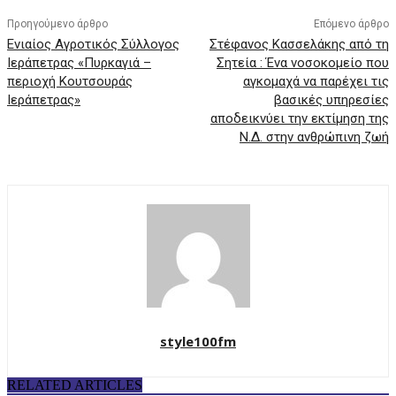
Προηγούμενο άρθρο
Επόμενο άρθρο
Ενιαίος Αγροτικός Σύλλογος
Στέφανος Κασσελάκης από τη
Ιεράπετρας «Πυρκαγιά –
Σητεία : Ένα νοσοκομείο που
περιοχή Κουτσουράς
αγκομαχά να παρέχει τις
Ιεράπετρας»
βασικές υπηρεσίες
αποδεικνύει την εκτίμηση της
Ν.Δ. στην ανθρώπινη ζωή
style100fm
RELATED ARTICLES