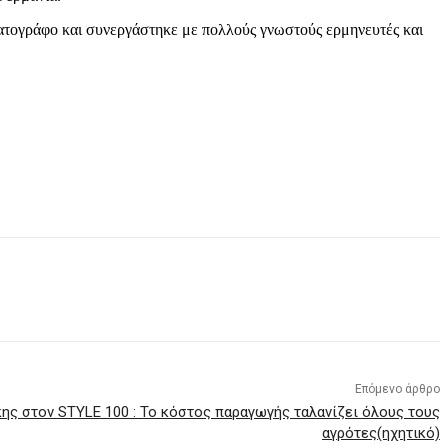
ματογράφο και συνεργάστηκε με πολλούς γνωστούς ερμηνευτές και
Επόμενο άρθρο
κης στον STYLE 100 : Το κόστος παραγωγής ταλανίζει όλους τους
αγρότες(ηχητικό)