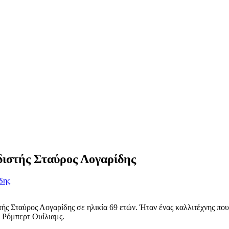
διστής Σταύρος Λογαρίδης
τής Σταύρος Λογαρίδης σε ηλικία 69 ετών. Ήταν ένας καλλιτέχνης πο
ν Ρόμπερτ Ουίλιαμς.