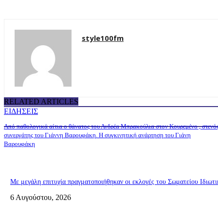
style100fm
RELATED ARTICLES
ΕΙΔΗΣΕΙΣ
Από παθολογικά αίτια ο θάνατος του Ανδρέα Μπρακούλια στον Kουρεμένο , στενό
συνεργάτης του Γιάννη Βαρουφάκη. Η συγκινητική ανάρτηση του Γιάνη
Βαρουφάκη
Με μεγάλη επιτυχία πραγματοποιήθηκαν οι εκλογές του Σωματείου Ιδιω
6 Αυγούστου, 2026