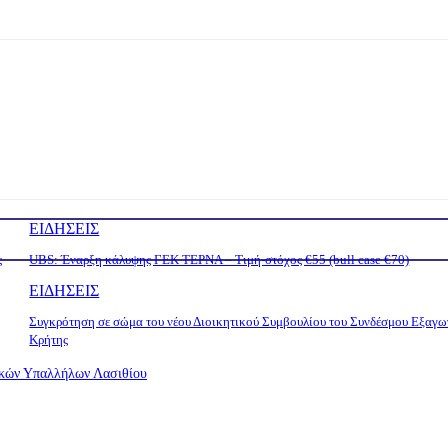
ΕΙΔΗΣΕΙΣ
ς
UBS: Έναρξη κάλυψης ΓΕΚ ΤΕΡΝΑ – Tιμή-στόχος €55 (bull case €70)
ΕΙΔΗΣΕΙΣ
Συγκρότηση σε σώμα του νέου Διοικητικού Συμβουλίου του Συνδέσμου Εξαγ
Κρήτης
τικών Υπαλλήλων Λασιθίου