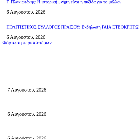
Γ. Πλακιωτάκης: Η ιστορική μνήμη είναι η πυξίδα για το μέλλον
6 Αυγούστου, 2026
ΠΟΛΙΤΙΣΤΙΚΟΣ ΣΥΛΛΟΓΟΣ ΠΡΑΙΣΟΥ: Εκδήλωση ΓΑΙΑ ΕΤΕΟΚΡΗΤΩΝ «Π
6 Αυγούστου, 2026
Φόρτωση περισσοτέρων
Σητεία
Φωτιά τα ξημερώματα στη Σητεία – Η δεύτερη μέσα σε ένα 24ωρο
7 Αυγούστου, 2026
«ΑΝΙΣΤΟΡΗΜΑΤΑ 2026» Αφηγήσεις για την Ελευθερία 24 Αυγούστου 2026
6 Αυγούστου, 2026
Λασίθι: Μεγάλη φωτιά στο Καρύδι Σητείας (περιοχή Χώνος)- Μήνυμα απ
6 Αυγούστου, 2026