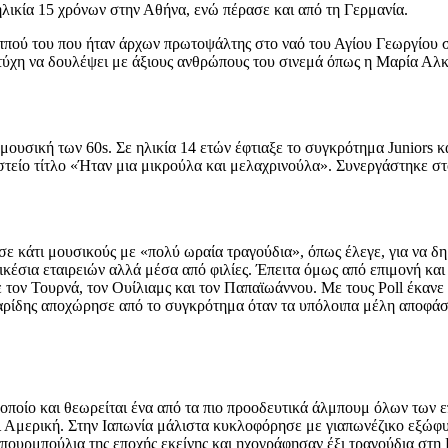
λικία 15 χρόνων στην Αθήνα, ενώ πέρασε και από τη Γερμανία.
αππού του που ήταν άρχων πρωτοψάλτης στο ναό του Αγίου Γεωργίου 
ν τύχη να δουλέψει με άξιους ανθρώπους του σινεμά όπως η Μαρία Α
ουσική των 60s. Σε ηλικία 14 ετών έφτιαξε το συγκρότημα Juniors κα
είο τίτλο «Ήταν μια μικρούλα και μελαχρινούλα». Συνεργάστηκε στο
ι σε κάτι μουσικούς με «πολύ ωραία τραγούδια», όπως έλεγε, για να
κέσια εταιρειών αλλά μέσα από φιλίες. Έπειτα όμως από επιμονή και 
με τον Τουρνά, τον Ουίλιαμς και τον Παπαϊωάννου. Με τους Poll έκα
γαρίδης αποχώρησε από το συγκρότημα όταν τα υπόλοιπα μέλη αποφάσ
ποίο και θεωρείται ένα από τα πιο προοδευτικά άλμπουμ όλων των 
ι Αμερική. Στην Ιαπωνία μάλιστα κυκλοφόρησε με γιαπωνέζικο εξώφυ
ουρμπούλια της εποχής εκείνης και ηχογράφησαν έξι τραγούδια στη 