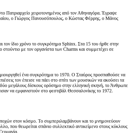
στο Πατριαρχείο χειροτονημένος από τον Αθηναγόρα. Έγραψε
λκαίου, ο Γιώργος Πανουσόπουλος, ο Κώστας Φέρρης, ο Μάνος
ι τον ίδιο χρόνο το συγκρότημα Sphinx. Στα 15 του ήρθε στην
 στούντιο με τον οργανίστα των Charms και συμμετέχει σε
 δημιουργηθεί ένα συγκρότημα το 1970. Ο Σταύρος προσπαθούσε να
πιέσεις τον έπεισε να πάει στο σπίτι των μουσικών να ακούσει τα
νε δύο μεγάλους δίσκους ορόσημο στην ελληνική σκηνή, το Άνθρωπε
ισαν να εμφανιστούν στο φεστιβάλ Θεσσαλονίκης το 1972.
εποχών στον κόσμο. Το συμπεριλαμβάνουν και το μνημονεύουν
λλο, που θεωρείται σπάνιο συλλεκτικό αντικείμενο στους κύκλους
Γερμανία.