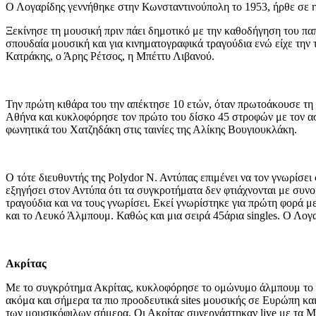
Ο Λογαρίδης γεννήθηκε στην Κωνσταντινούπολη το 1953, ήρθε σε η
Ξεκίνησε τη μουσική πριν πάει δημοτικό με την καθοδήγηση του π
σπουδαία μουσική και για κινηματογραφικά τραγούδια ενώ είχε τη
Κατράκης, ο Άρης Ρέτσος, η Μπέττυ Λιβανού.
Την πρώτη κιθάρα του την απέκτησε 10 ετών, όταν πρωτοάκουσε τη μ
Αθήνα και κυκλοφόρησε τον πρώτο του δίσκο 45 στροφών με τον αστ
φωνητικά του Χατζηδάκη στις ταινίες της Αλίκης Βουγιουκλάκη.
Ο τότε διευθυντής της Polydor Ν. Αντύπας επιμένει να τον γνωρίσε
εξηγήσει στον Αντύπα ότι τα συγκροτήματα δεν φτιάχνονται με συνοι
τραγούδια και να τους γνωρίσει. Εκεί γνωρίστηκε για πρώτη φορά 
και το Λευκό Άλμπουμ. Καθώς και μια σειρά 45άρια singles. Ο Λο
Ακρίτας
Με το συγκρότημα Ακρίτας, κυκλοφόρησε το ομώνυμο άλμπουμ το ο
ακόμα και σήμερα τα πιο προοδευτικά sites μουσικής σε Ευρώπη κα
των μουσικόφιλων σήμερα. Οι Ακρίτας συνεργάστηκαν live με τα Μπ