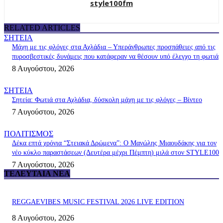
style100fm
RELATED ARTICLES
ΣΗΤΕΙΑ
Μάχη με τις φλόγες στα Αχλάδια – Υπεράνθρωπες προσπάθειες από τις
πυροσβεστικές δυνάμεις που κατάφεραν να θέσουν υπό έλεγχο τη φωτιά
8 Αυγούστου, 2026
ΣΗΤΕΙΑ
Σητεία: Φωτιά στα Αχλάδια, δύσκολη μάχη με τις φλόγες – Βίντεο
7 Αυγούστου, 2026
ΠΟΛΙΤΙΣΜΟΣ
Δέκα επτά χρόνια “Στειακά Δρώμενα”: Ο Μανώλης Μιαουδάκης για τον
νέο κύκλο παραστάσεων (Δευτέρα μέχρι Πέμπτη) μιλά στον STYLE100
7 Αυγούστου, 2026
ΤΕΛΕΥΤΑΊΑ ΝΈΑ
REGGAEVIBES MUSIC FESTIVAL 2026 LIVE EDITION
8 Αυγούστου, 2026