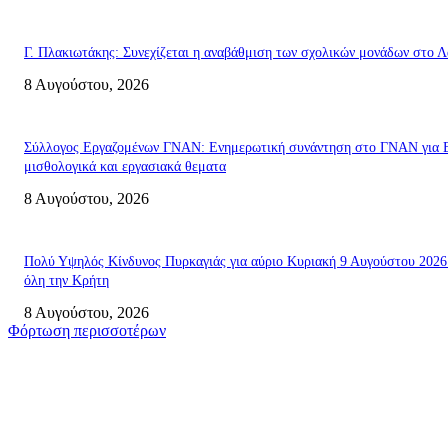
Γ. Πλακιωτάκης: Συνεχίζεται η αναβάθμιση των σχολικών μονάδων στο Λ
8 Αυγούστου, 2026
Σύλλογος Εργαζομένων ΓΝΑΝ: Ενημερωτική συνάντηση στο ΓΝΑΝ για 
μισθολογικά και εργασιακά θεματα
8 Αυγούστου, 2026
Πολύ Υψηλός Κίνδυνος Πυρκαγιάς για αύριο Κυριακή 9 Αυγούστου 2026
όλη την Κρήτη
8 Αυγούστου, 2026
Φόρτωση περισσοτέρων
Σητεία