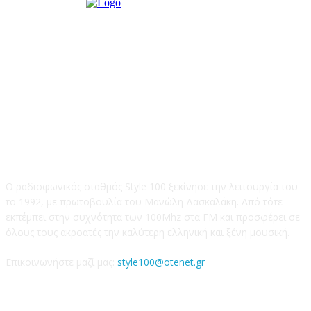
STYLE 100FM
Ο ραδιοφωνικός σταθμός Style 100 ξεκίνησε την λειτουργία του
το 1992, με πρωτοβουλία του Μανώλη Δασκαλάκη. Από τότε
εκπέμπει στην συχνότητα των 100Mhz στα FM και προσφέρει σε
όλους τους ακροατές την καλύτερη ελληνική και ξένη μουσική.
Επικοινωνήστε μαζί μας:
style100@otenet.gr