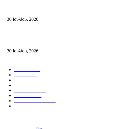
πυροσβεστών που έχασαν τη ζωή τους εν ώρα καθήκοντος, επιχειρώντας 
καταστροφική πυρκαγιά στην...
30 Ιουλίου, 2026
Δήλωση Κατερίνας Σπυριδάκη – Βουλευτή Λασιθίου του ΠΑΣΟΚ για τις
Πυρκαγιές στην Κρήτη
30 Ιουλίου, 2026
Δημοφιλής Κατηγορίες
ΣΗΤΕΙΑ
3272
ΛΑΣΙΘΙ
638
ΕΙΔΗΣΕΙΣ
438
ΚΡΗΤΗ
402
ΙΕΡΑΠΕΤΡΑ
318
ΑΠΟΨΕΙΣ
276
ΣΥΝΕΝΤΕΥΞΕΙΣ
250
ΠΟΛΙΤΙΚΑ
122