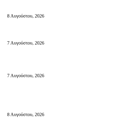
Μάχη με τις φλόγες στα Αχλάδια – Υπεράνθρωπες προσπάθειες από τις
πυροσβεστικές δυνάμεις που κατάφεραν να θέσουν υπό έλεγχο τη φωτιά
8 Αυγούστου, 2026
Σητεία: Φωτιά στα Αχλάδια, δύσκολη μάχη με τις φλόγες – Βίντεο
7 Αυγούστου, 2026
Δέκα επτά χρόνια “Στειακά Δρώμενα”: Ο Μανώλης Μιαουδάκης για τον ν
κύκλο παραστάσεων (Δευτέρα μέχρι Πέμπτη) μιλά στον STYLE100
7 Αυγούστου, 2026
Κρήτη
Πολύ Υψηλός Κίνδυνος Πυρκαγιάς για αύριο Κυριακή 9 Αυγούστου 2026
όλη την Κρήτη
8 Αυγούστου, 2026
Τη βαθιά οδύνη του Ελληνικού Κοινοβουλίου για την απώλεια δύο