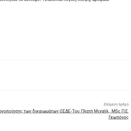
Επόμενο άρθρο
εργοποίησης των δικαιωμάτων ΟΣΔΕ-Του Πλατή Μιχαήλ, MSc Π.Ε.
Γεωπόνος