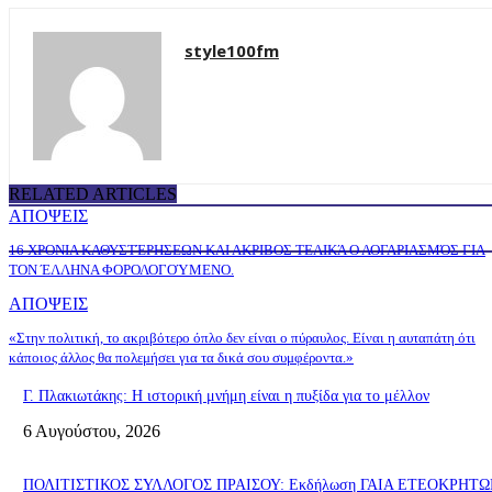
style100fm
RELATED ARTICLES
ΑΠΟΨΕΙΣ
16 ΧΡΟΝΙΑ ΚΑΘΥΣΤΈΡΗΣΕΩΝ ΚΑΙ ΑΚΡΙΒΟΣ ΤΕΛΙΚΆ Ο ΛΟΓΑΡΙΑΣΜΌΣ ΓΙΑ
ΤΟΝ ΈΛΛΗΝΑ ΦΟΡΟΛΟΓΟΎΜΕΝΟ.
ΑΠΟΨΕΙΣ
«Στην πολιτική, το ακριβότερο όπλο δεν είναι ο πύραυλος. Είναι η αυταπάτη ότι
κάποιος άλλος θα πολεμήσει για τα δικά σου συμφέροντα.»
Γ. Πλακιωτάκης: Η ιστορική μνήμη είναι η πυξίδα για το μέλλον
6 Αυγούστου, 2026
ΠΟΛΙΤΙΣΤΙΚΟΣ ΣΥΛΛΟΓΟΣ ΠΡΑΙΣΟΥ: Εκδήλωση ΓΑΙΑ ΕΤΕΟΚΡΗΤΩΝ «Π