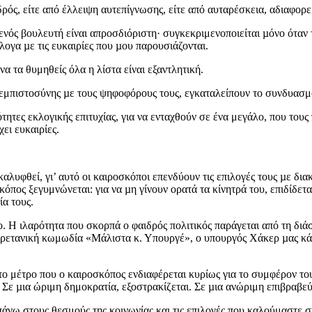
ρός, είτε από έλλειψη αυτεπίγνωσης, είτε από αυταρέσκεια, αδιαφορε
η ενός βουλευτή είναι απροσδιόριστη· συγκεκριμενοποιείται µόνο ότα
ογα µε τις ευκαιρίες που µου παρουσιάζονται.
α τα θυμηθείς όλα η λίστα είναι εξαντλητική.
 εμπιστοσύνης µε τους ψηφοφόρους τους, εγκαταλείπουν το συνδυασμ
τητες εκλογικής επιτυχίας, για να ενταχθούν σε ένα μεγάλο, που τους
ει ευκαιρίες.
λυφθεί, γι’ αυτό οι καιροσκόποι επενδύουν τις επιλογές τους µε διακ
όπος ξεγυμνώνεται: για να µη γίνουν ορατά τα κίνητρά του, επιδίδετ
α τους.
. Η ιλαρότητα που σκορπά ο φαιδρός πολιτικός παράγεται από τη δι
βρετανική κωμωδία «Μάλιστα κ. Υπουργέ», ο υπουργός Χάκερ µας κάνε
 μέτρο που ο καιροσκόπος ενδιαφέρεται κυρίως για το συμφέρον του,
Σε µια ώριμη δημοκρατία, εξοστρακίζεται. Σε µια ανώριμη επιβραβεύ
 πάνω στους θεσμούς της κοινωνίας και τις επιλογές που καλούμαστε 