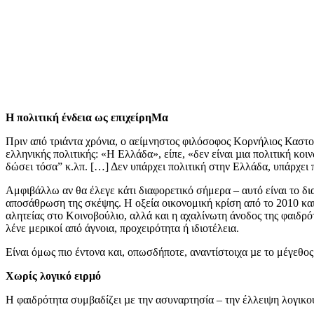
Η πολιτική ένδεια ως επιχείρηΜα
Πριν από τριάντα χρόνια, ο αείμνηστος φιλόσοφος Κορνήλιος Καστο
ελληνικής πολιτικής: «Η Ελλάδα», είπε, «δεν είναι µια πολιτική κοι
δώσει τόσα” κ.λπ. […] Δεν υπάρχει πολιτική στην Ελλάδα, υπάρχε
Αμφιβάλλω αν θα έλεγε κάτι διαφορετικό σήμερα – αυτό είναι το δια
αποσάθρωση της σκέψης. Η οξεία οικονομική κρίση από το 2010 και 
αλητείας στο Κοινοβούλιο, αλλά και η αχαλίνωτη άνοδος της φαιδρ
λένε μερικοί από άγνοια, προχειρότητα ή ιδιοτέλεια.
Είναι όμως πιο έντονα και, οπωσδήποτε, αναντίστοιχα µε το μέγεθ
Χωρίς λογικό ειρμό
Η φαιδρότητα συμβαδίζει µε την ασυναρτησία – την έλλειψη λογικο