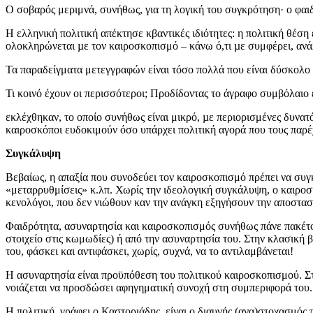
Ο σοβαρός μεριμνά, συνήθως, για τη λογική του συγκρότηση· ο φαιδ
Η ελληνική πολιτική απέκτησε κβαντικές ιδιότητες: η πολιτική θέσ
ολοκληρώνεται µε τον καιροσκοπισμό – κάνω ό,τι µε συμφέρει, ανάλ
Τα παραδείγματα μετεγγραφών είναι τόσο πολλά που είναι δύσκολο ν
Τι κοινό έχουν οι περισσότεροι; Προδίδοντας το άγραφο συμβόλαιο
εκλέχθηκαν, το οποίο συνήθως είναι μικρό, µε περιορισμένες δυνατό
καιροσκόποι ευδοκιμούν όσο υπάρχει πολιτική αγορά που τους παρέχ
Συγκάλυψη
Βεβαίως, η απαξία που συνοδεύει τον καιροσκοπισμό πρέπει να συγκα
«μεταρρυθμίσεις» κ.λπ. Χωρίς την ιδεολογική συγκάλυψη, ο καιροσκ
κενολόγοι, που δεν νιώθουν καν την ανάγκη εξηγήσουν την αποστασί
Φαιδρότητα, ασυναρτησία και καιροσκοπισμός συνήθως πάνε πακέτο
στοιχείο στις κωμωδίες) ή από την ασυναρτησία του. Στην κλασική 
του, φάσκει και αντιφάσκει, χωρίς, συχνά, να το αντιλαμβάνεται!
Η ασυναρτησία είναι προϋπόθεση του πολιτικού καιροσκοπισμού. Στο
νοιάζεται να προσδώσει αφηγηματική συνοχή στη συμπεριφορά του. 
Η πολιτική, γράφει ο Καστοριάδης, είναι ο διαυγής (ανα)στοχασμός