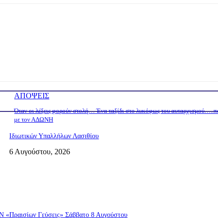
ΑΠΟΨΕΙΣ
Όταν οι λέξεις φορούν στολή… Ένα ταξίδι στο λυκόφως του αυταρχισμού…..π
με τον ΑΔΩΝΗ
Ιδιωτικών Υπαλλήλων Λασιθίου
6 Αυγούστου, 2026
ραισίων Γεύσεις» Σάββατο 8 Αυγούστου