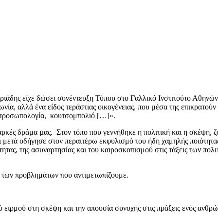
ριάδης είχε δώσει συνέντευξη Τύπου στο Γαλλικό Ινστιτούτο Αθηνών.
νωνία, αλλά ένα είδος τεράστιας οικογένειας, που μέσα της επικρατού
ι προσωπολογία, κουτσομπολιό […]».
ρκές δράμα µας. Στον τόπο που γεννήθηκε η πολιτική και η σκέψη, ζού
μετά οδήγησε στον περαιτέρω εκφυλισμό του ήδη χαμηλής ποιότητας π
ότητας, της ασυναρτησίας και του καιροσκοπισμού στις τάξεις των πο
ος των προβλημάτων που αντιμετωπίζουμε.
ύ ειρμού στη σκέψη και την απουσία συνοχής στις πράξεις ενός ανθρ