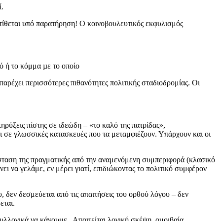
ί.
ν τίθεται υπό παρατήρηση! Ο κοινοβουλευτικός εκφυλισμός
ό ή το κόμμα µε το οποίο
 παρέχει περισσότερες πιθανότητες πολιτικής σταδιοδρομίας. Οι
ηρύξεις πίστης σε ιδεώδη – «το καλό της πατρίδας»,
αι σε γλωσσικές κατασκευές που τα μεταμφιέζουν. Υπάρχουν και οι
άσταση της πραγματικής από την αναμενόμενη συμπεριφορά (κλασικό
ι να γελάμε, εν μέρει γιατί, επιδιώκοντας το πολιτικό συμφέρον
 δεν δεσμεύεται από τις απαιτήσεις του ορθού λόγου – δεν
εται.
συλλογικά να κάνουμε. Απαιτείται λογική σκέψη, αμοιβαία