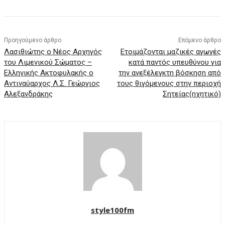
Προηγούμενο άρθρο
Επόμενο άρθρο
Λασιθιώτης ο Νέος Αρχηγός
Ετοιμάζονται μαζικές αγωγές
του Λιμενικού Σώματος –
κατά παντός υπευθύνου για
Ελληνικής Ακτοφυλακής ο
την ανεξέλεγκτη βόσκηση από
Αντιναύαρχος Λ.Σ. Γεώργιος
τους θιγόμενους στην περιοχή
Αλεξανδράκης
Σητείας(ηχητικό)
style100fm