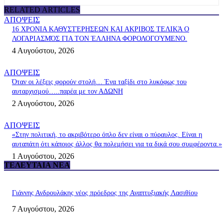
RELATED ARTICLES
ΑΠΟΨΕΙΣ
16 ΧΡΟΝΙΑ ΚΑΘΥΣΤΈΡΗΣΕΩΝ ΚΑΙ ΑΚΡΙΒΟΣ ΤΕΛΙΚΆ Ο
ΛΟΓΑΡΙΑΣΜΌΣ ΓΙΑ ΤΟΝ ΈΛΛΗΝΑ ΦΟΡΟΛΟΓΟΎΜΕΝΟ.
4 Αυγούστου, 2026
ΑΠΟΨΕΙΣ
Όταν οι λέξεις φορούν στολή… Ένα ταξίδι στο λυκόφως του
αυταρχισμού…..παρέα με τον ΑΔΩΝΗ
2 Αυγούστου, 2026
ΑΠΟΨΕΙΣ
«Στην πολιτική, το ακριβότερο όπλο δεν είναι ο πύραυλος. Είναι η
αυταπάτη ότι κάποιος άλλος θα πολεμήσει για τα δικά σου συμφέροντα.»
1 Αυγούστου, 2026
ΤΕΛΕΥΤΑΊΑ ΝΈΑ
Γιάννης Ανδρουλάκης νέος πρόεδρος της Αναπτυξιακής Λασιθίου
7 Αυγούστου, 2026