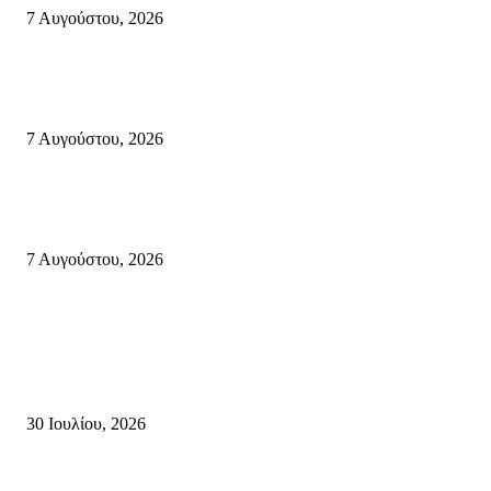
7 Αυγούστου, 2026
Δέκα επτά χρόνια “Στειακά Δρώμενα”: Ο Μανώλης Μιαουδάκης για τον ν
κύκλο παραστάσεων (Δευτέρα μέχρι Πέμπτη) μιλά στον STYLE100
7 Αυγούστου, 2026
Κυριακή 9 Αυγούστου 2026: Πανελλαδική ημέρα δράσης σε νησιά, βουνά
πόλεις ενάντια στη γενοκτονία στην Παλαιστίνη.
7 Αυγούστου, 2026
Κρήτη
Τη βαθιά οδύνη του Ελληνικού Κοινοβουλίου για την απώλεια δύο
πυροσβεστών που έχασαν τη ζωή τους εν ώρα καθήκοντος, επιχειρώντας 
καταστροφική πυρκαγιά στην...
30 Ιουλίου, 2026
Δήλωση Κατερίνας Σπυριδάκη – Βουλευτή Λασιθίου του ΠΑΣΟΚ για τις