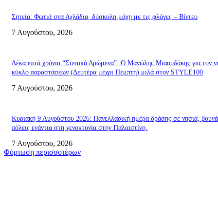
Σητεία: Φωτιά στα Αχλάδια, δύσκολη μάχη με τις φλόγες – Βίντεο
7 Αυγούστου, 2026
Δέκα επτά χρόνια “Στειακά Δρώμενα”: Ο Μανώλης Μιαουδάκης για τον ν
κύκλο παραστάσεων (Δευτέρα μέχρι Πέμπτη) μιλά στον STYLE100
7 Αυγούστου, 2026
Κυριακή 9 Αυγούστου 2026: Πανελλαδική ημέρα δράσης σε νησιά, βουνά
πόλεις ενάντια στη γενοκτονία στην Παλαιστίνη.
7 Αυγούστου, 2026
Φόρτωση περισσοτέρων
Σητεία
Σητεία: Φωτιά στα Αχλάδια, δύσκολη μάχη με τις φλόγες – Βίντεο