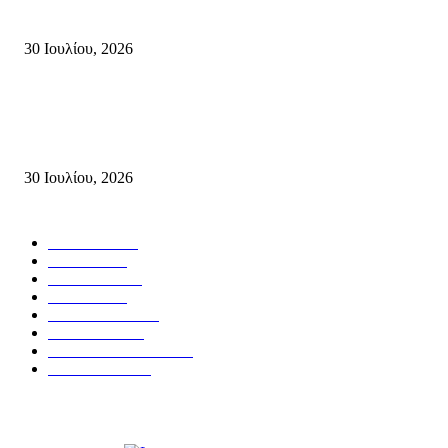
Πυρκαγιές στην Κρήτη
30 Ιουλίου, 2026
Δήλωση του Σίμου Συμεωνίδη, μέλους της ΕΠ Κρήτης του ΚΚΕ, γραμμ
της ΤΕ Λασιθίου του ΚΚΕ και δημοτικού συμβούλου Σητείας με τη Λαϊ
Συσπείρωση...
30 Ιουλίου, 2026
Δημοφιλής Κατηγορίες
ΣΗΤΕΙΑ
3271
ΛΑΣΙΘΙ
636
ΕΙΔΗΣΕΙΣ
438
ΚΡΗΤΗ
401
ΙΕΡΑΠΕΤΡΑ
318
ΑΠΟΨΕΙΣ
276
ΣΥΝΕΝΤΕΥΞΕΙΣ
250
ΠΟΛΙΤΙΚΑ
122