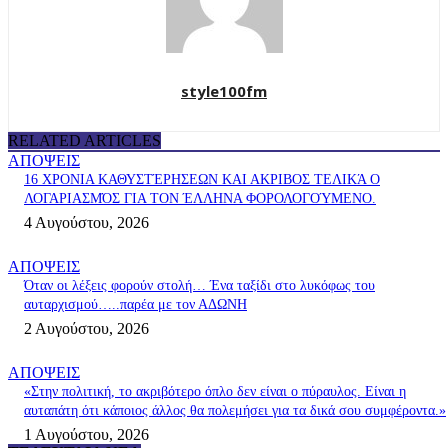
style100fm
RELATED ARTICLES
ΑΠΟΨΕΙΣ
16 ΧΡΟΝΙΑ ΚΑΘΥΣΤΈΡΗΣΕΩΝ ΚΑΙ ΑΚΡΙΒΟΣ ΤΕΛΙΚΆ Ο
ΛΟΓΑΡΙΑΣΜΌΣ ΓΙΑ ΤΟΝ ΈΛΛΗΝΑ ΦΟΡΟΛΟΓΟΎΜΕΝΟ.
4 Αυγούστου, 2026
ΑΠΟΨΕΙΣ
Όταν οι λέξεις φορούν στολή… Ένα ταξίδι στο λυκόφως του
αυταρχισμού…..παρέα με τον ΑΔΩΝΗ
2 Αυγούστου, 2026
ΑΠΟΨΕΙΣ
«Στην πολιτική, το ακριβότερο όπλο δεν είναι ο πύραυλος. Είναι η
αυταπάτη ότι κάποιος άλλος θα πολεμήσει για τα δικά σου συμφέροντα.»
1 Αυγούστου, 2026