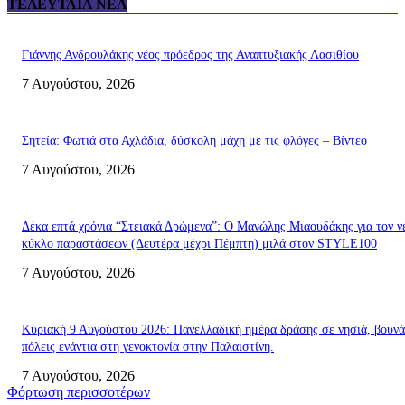
ΤΕΛΕΥΤΑΊΑ ΝΈΑ
Γιάννης Ανδρουλάκης νέος πρόεδρος της Αναπτυξιακής Λασιθίου
7 Αυγούστου, 2026
Σητεία: Φωτιά στα Αχλάδια, δύσκολη μάχη με τις φλόγες – Βίντεο
7 Αυγούστου, 2026
Δέκα επτά χρόνια “Στειακά Δρώμενα”: Ο Μανώλης Μιαουδάκης για τον ν
κύκλο παραστάσεων (Δευτέρα μέχρι Πέμπτη) μιλά στον STYLE100
7 Αυγούστου, 2026
Κυριακή 9 Αυγούστου 2026: Πανελλαδική ημέρα δράσης σε νησιά, βουνά
πόλεις ενάντια στη γενοκτονία στην Παλαιστίνη.
7 Αυγούστου, 2026
Φόρτωση περισσοτέρων