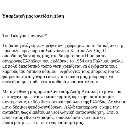
Υπαρξιακή μας κοιτίδα η Δύση
Του Γιώργου Πανταγιά*
Τη ζωτική ανάγκη να «τρέφεται» η χώρα μας με τη δυτική σκέψη,
προέταξε πριν πάρα πολλά χρόνια ο Κώστας Αξελός. Ο
σπουδαίος διανοητής μας, στο δοκίμιο του « Η μοίρα της
σύγχρονης Ελλάδας» που εκδόθηκε το 1954 στα Γαλλικά, ανέλυε
με πολύ διεισδυτικό τρόπο γιατί χρειάζεται να δεχόμαστε τους
καρπούς του δυτικού κόσμου. Αφήνοντας τους σπόρους του να
φυτρώσουν στο γόνιμο έδαφος του τόπου μας, μπορούμε να
αποκτήσουμε σταθερό και καθαρό προσανατολισμό.
Με την εθνική μας αμφιταλάντευση, Δύση-Ανατολή το μόνο που
επιτυγχάνουμε είναι να κατακερματίζουμε την ταυτότητα μας
συντηρώντας τα δύο διαφορετικά πρόσωπα της Ελλάδας. Δε γίναμε
μόνο δέσμιοι ψευδό-συνθέσεων. Αλλά ταυτόχρονα είχαμε την
αυταπάτη πως διαθέτουμε νεοελληνική αυτοσυνείδηση. Έτσι ο
απαίδευτος εθνοκεντρισμός, επικαλούμενος αντιφατικές
ιδιαιτερότητες επέτεινε το ναρκισσισμό μας.