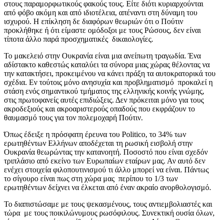
στους παραμορφωτικούς φακούς τους. Είτε διότι κυριαρχούνται
από φόβο ακόμη και από ιδιοτέλεια, απέναντι στη δύναμη του
ισχυρού. Η επίκληση δε διαφόρων θεωριών ότι ο Πούτιν
προκλήθηκε ή ότι είμαστε ομόδοξοι με τους Ρώσους, δεν είναι
τίποτα άλλο παρά προσχηματικές δικαιολογίες.
Το μακελειό στην Ουκρανία είναι μια ανείπωτη τραγωδία. Ένα
αδίστακτο καθεστώς καταλύει τα σύνορα μιας χώρας θέλοντας να
την κατακτήσει, προκειμένου να κάνει πράξη τα αυτοκρατορικά του
σχέδια. Εν τούτοις μόνο ανησυχία και προβληματισμό προκαλεί η
στάση ενός σημαντικού τμήματος της ελληνικής κοινής γνώμης,
στις πρωτοφανείς αυτές επιδιώξεις. Δεν πρόκειται μόνο για τους
ακροδεξιούς και ακροαριστερούς οπαδούς που εκφράζουν το
θαυμασμό τους για τον πολεμοχαρή Πούτιν.
Όπως έδειξε η πρόσφατη έρευνα του Politico, το 34% των
ερωτηθέντων Ελλήνων αποδέχεται τη ρωσική εισβολή στην
Ουκρανία θεωρώντας την κατανοητή. Ποσοστό που είναι σχεδόν
τριπλάσιο από εκείνο των Ευρωπαίων εταίρων μας. Αν αυτό δεν
ενέχει στοιχεία φιλοπουτινισμού τι άλλο μπορεί να είναι. Πάντως
το σίγουρο είναι πως στη χώρα μας περίπου το 1/3 των
ερωτηθέντων δείχνει να έλκεται από έναν ακραίο ανορθολογισμό.
Το διαπιστώσαμε με τους ψεκασμένους, τους αντιεμβολιαστές και
τώρα με τους ποικιλώνυμους ρωσόφιλους. Συνεκτική ουσία όλων,