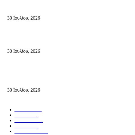
πυροσβεστών που έχασαν τη ζωή τους εν ώρα καθήκοντος, επιχειρώντας 
καταστροφική πυρκαγιά στην...
30 Ιουλίου, 2026
Δήλωση Κατερίνας Σπυριδάκη – Βουλευτή Λασιθίου του ΠΑΣΟΚ για τις
Πυρκαγιές στην Κρήτη
30 Ιουλίου, 2026
Δήλωση του Σίμου Συμεωνίδη, μέλους της ΕΠ Κρήτης του ΚΚΕ, γραμμ
της ΤΕ Λασιθίου του ΚΚΕ και δημοτικού συμβούλου Σητείας με τη Λαϊ
Συσπείρωση...
30 Ιουλίου, 2026
Δημοφιλής Κατηγορίες
ΣΗΤΕΙΑ
3271
ΛΑΣΙΘΙ
636
ΕΙΔΗΣΕΙΣ
438
ΚΡΗΤΗ
401
ΙΕΡΑΠΕΤΡΑ
318