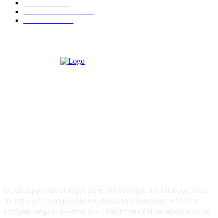
ΑΠΟΨΕΙΣ
276
ΣΥΝΕΝΤΕΥΞΕΙΣ
250
ΠΟΛΙΤΙΚΑ
122
STYLE 100FM
Ο ραδιοφωνικός σταθμός Style 100 ξεκίνησε την λειτουργία του
το 1992, με πρωτοβουλία του Μανώλη Δασκαλάκη. Από τότε
εκπέμπει στην συχνότητα των 100Mhz στα FM και προσφέρει σε