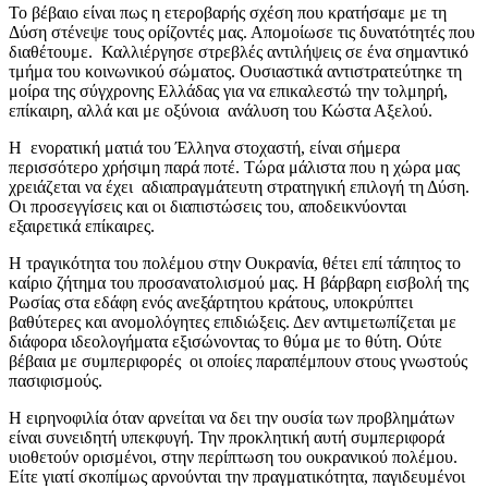
Το βέβαιο είναι πως η ετεροβαρής σχέση που κρατήσαμε με τη
Δύση στένεψε τους ορίζοντές μας. Απομοίωσε τις δυνατότητές που
διαθέτουμε. Καλλιέργησε στρεβλές αντιλήψεις σε ένα σημαντικό
τμήμα του κοινωνικού σώματος. Ουσιαστικά αντιστρατεύτηκε τη
μοίρα της σύγχρονης Ελλάδας για να επικαλεστώ την τολμηρή,
επίκαιρη, αλλά και με οξύνοια ανάλυση του Κώστα Αξελού.
Η ενορατική ματιά του Έλληνα στοχαστή, είναι σήμερα
περισσότερο χρήσιμη παρά ποτέ. Τώρα μάλιστα που η χώρα μας
χρειάζεται να έχει αδιαπραγμάτευτη στρατηγική επιλογή τη Δύση.
Οι προσεγγίσεις και οι διαπιστώσεις του, αποδεικνύονται
εξαιρετικά επίκαιρες.
Η τραγικότητα του πολέμου στην Ουκρανία, θέτει επί τάπητος το
καίριο ζήτημα του προσανατολισμού μας. Η βάρβαρη εισβολή της
Ρωσίας στα εδάφη ενός ανεξάρτητου κράτους, υποκρύπτει
βαθύτερες και ανομολόγητες επιδιώξεις. Δεν αντιμετωπίζεται με
διάφορα ιδεολογήματα εξισώνοντας το θύμα με το θύτη. Ούτε
βέβαια με συμπεριφορές οι οποίες παραπέμπουν στους γνωστούς
πασιφισμούς.
Η ειρηνοφιλία όταν αρνείται να δει την ουσία των προβλημάτων
είναι συνειδητή υπεκφυγή. Την προκλητική αυτή συμπεριφορά
υιοθετούν ορισμένοι, στην περίπτωση του ουκρανικού πολέμου.
Είτε γιατί σκοπίμως αρνούνται την πραγματικότητα, παγιδευμένοι