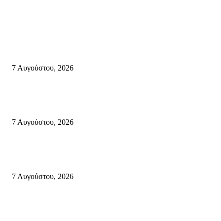
Σητεία
Σητεία: Φωτιά στα Αχλάδια, δύσκολη μάχη με τις φλόγες – Βίντεο
7 Αυγούστου, 2026
Δέκα επτά χρόνια “Στειακά Δρώμενα”: Ο Μανώλης Μιαουδάκης για τον ν
κύκλο παραστάσεων (Δευτέρα μέχρι Πέμπτη) μιλά στον STYLE100
7 Αυγούστου, 2026
Κυριακή 9 Αυγούστου 2026: Πανελλαδική ημέρα δράσης σε νησιά, βουνά
πόλεις ενάντια στη γενοκτονία στην Παλαιστίνη.
7 Αυγούστου, 2026
Κρήτη
Τη βαθιά οδύνη του Ελληνικού Κοινοβουλίου για την απώλεια δύο