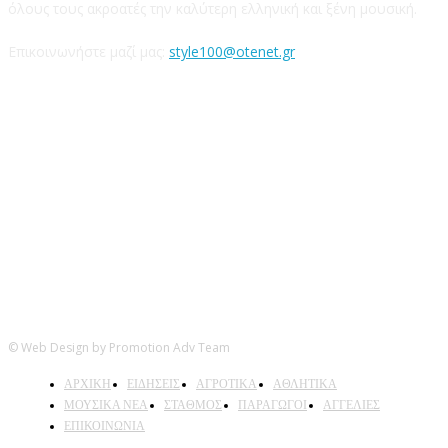
όλους τους ακροατές την καλύτερη ελληνική και ξένη μουσική.
Επικοινωνήστε μαζί μας:
style100@otenet.gr
Ακολουθήστε μας
© Web Design by Promotion Adv Team
ΑΡΧΙΚΗ
ΕΙΔΗΣΕΙΣ
ΑΓΡΟΤΙΚΑ
ΑΘΛΗΤΙΚΑ
ΜΟΥΣΙΚΑ ΝΕΑ
ΣΤΑΘΜΟΣ
ΠΑΡΑΓΩΓΟΙ
ΑΓΓΕΛΙΕΣ
ΕΠΙΚΟΙΝΩΝΙΑ