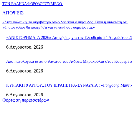
ΤΟΝ ΈΛΛΗΝΑ ΦΟΡΟΛΟΓΟΎΜΕΝΟ.
ΑΠΟΨΕΙΣ
«Στην πολιτική, το ακριβότερο όπλο δεν είναι ο πύραυλος. Είναι η αυταπάτη ότι
κάποιος άλλος θα πολεμήσει για τα δικά σου συμφέροντα.»
«ΑΝΙΣΤΟΡΗΜΑΤΑ 2026» Αφηγήσεις για την Ελευθερία 24 Αυγούστου 2026
6 Αυγούστου, 2026
Από παθολογικά αίτια ο θάνατος του Ανδρέα Μπρακούλια στον Kουρεμένο
6 Αυγούστου, 2026
ΚΥΡΙΑΚΗ 9 ΑΥΓΟΥΣΤΟΥ ΙΕΡΑΠΕΤΡΑ-ΣΥΝΑΥΛΙΑ : «Γρηγόρης Μπιθικώτ
6 Αυγούστου, 2026
Φόρτωση περισσοτέρων
Σητεία