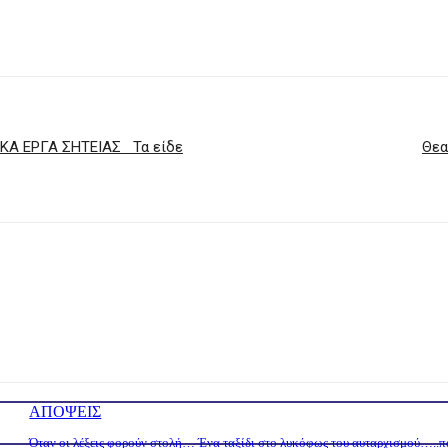
ΙΚΑ ΕΡΓΑ ΣΗΤΕΙΑΣ Τα είδε
Θεα
ΑΠΟΨΕΙΣ
Όταν οι λέξεις φορούν στολή… Ένα ταξίδι στο λυκόφως του αυταρχισμού…..π