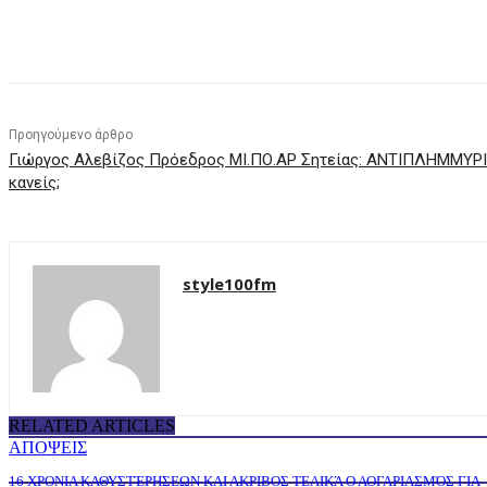
μερίδιο
Προηγούμενο άρθρο
Γιώργος Αλεβίζος Πρόεδρος ΜΙ.ΠΟ.ΑΡ Σητείας: ΑΝΤΙΠΛΗΜΜΥΡ
κανείς;
style100fm
RELATED ARTICLES
ΑΠΟΨΕΙΣ
16 ΧΡΟΝΙΑ ΚΑΘΥΣΤΈΡΗΣΕΩΝ ΚΑΙ ΑΚΡΙΒΟΣ ΤΕΛΙΚΆ Ο ΛΟΓΑΡΙΑΣΜΌΣ ΓΙΑ