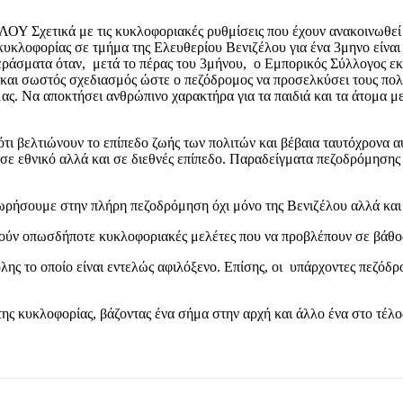
ά με τις κυκλοφοριακές ρυθμίσεις που έχουν ανακοινωθεί από 
κυκλοφορίας σε τμήμα της Ελευθερίου Βενιζέλου για ένα 3μηνο είναι 
εράσματα όταν, μετά το πέρας του 3μήνου, ο Εμπορικός Σύλλογος εκτι
και σωστός σχεδιασμός ώστε ο πεζόδρομος να προσελκύσει τους πολίτ
μας. Να αποκτήσει ανθρώπινο χαρακτήρα για τα παιδιά και τα άτομα μ
ότι βελτιώνουν το επίπεδο ζωής των πολιτών και βέβαια ταυτόχρονα α
ι σε εθνικό αλλά και σε διεθνές επίπεδο. Παραδείγματα πεζοδρόμησ
χωρήσουμε στην πλήρη πεζοδρόμηση όχι μόνο της Βενιζέλου αλλά και
θούν οπωσδήποτε κυκλοφοριακές μελέτες που να προβλέπουν σε βάθος
λης το οποίο είναι εντελώς αφιλόξενο. Επίσης, οι υπάρχοντες πεζόδρ
κυκλοφορίας, βάζοντας ένα σήμα στην αρχή και άλλο ένα στο τέλος, 