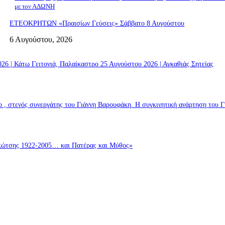
με τον ΑΔΩΝΗ
ΕΤΕΟΚΡΗΤΩΝ «Πραισίων Γεύσεις» Σάββατο 8 Αυγούστου
6 Αυγούστου, 2026
 | Κάτω Γειτονιά, Παλαίκαστρο 25 Αυγούστου 2026 | Αγκαθιάς Σητείας
 , στενός συνεργάτης του Γιάννη Βαρουφάκη. Η συγκινητική ανάρτηση του 
σης 1922-2005… και Πατέρας και Μύθος»