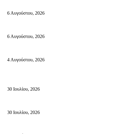
«ΑΝΙΣΤΟΡΗΜΑΤΑ 2026» Αφηγήσεις για την Ελευθερία 24 Αυγούστου 2026
6 Αυγούστου, 2026
Λασίθι: Μεγάλη φωτιά στο Καρύδι Σητείας – Μήνυμα από το 112
6 Αυγούστου, 2026
Ολονύκτια Ιερά Αγρυπνία επί τη μνήμη του Οσίου Ιωσήφ του Γεροντογιά
4 Αυγούστου, 2026
Κρήτη
Τη βαθιά οδύνη του Ελληνικού Κοινοβουλίου για την απώλεια δύο πυροσβ
30 Ιουλίου, 2026
Δήλωση Κατερίνας Σπυριδάκη – Βουλευτή Λασιθίου του ΠΑΣΟΚ για τις
30 Ιουλίου, 2026
Δήλωση του Σίμου Συμεωνίδη, μέλους της ΕΠ Κρήτης του ΚΚΕ, γραμματ